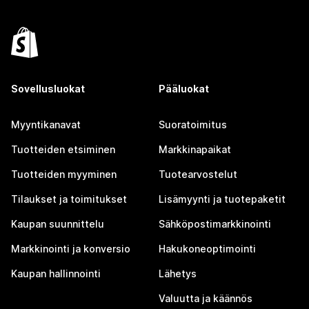
Sovellusluokat
Pääluokat
Myyntikanavat
Suoratoimitus
Tuotteiden etsiminen
Markkinapaikat
Tuotteiden myyminen
Tuotearvostelut
Tilaukset ja toimitukset
Lisämyynti ja tuotepaketit
Kaupan suunnittelu
Sähköpostimarkkinointi
Markkinointi ja konversio
Hakukoneoptimointi
Kaupan hallinnointi
Lähetys
Valuutta ja käännös