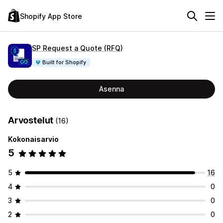
Shopify App Store
SP Request a Quote (RFQ)
Built for Shopify
Asenna
Arvostelut
(16)
Kokonaisarvio
5
5
16
4
0
3
0
2
0