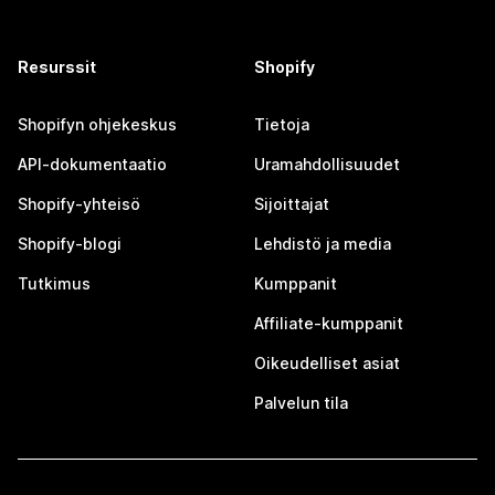
Resurssit
Shopify
Shopifyn ohjekeskus
Tietoja
API-dokumentaatio
Uramahdollisuudet
Shopify-yhteisö
Sijoittajat
Shopify-blogi
Lehdistö ja media
Tutkimus
Kumppanit
Affiliate-kumppanit
Oikeudelliset asiat
Palvelun tila