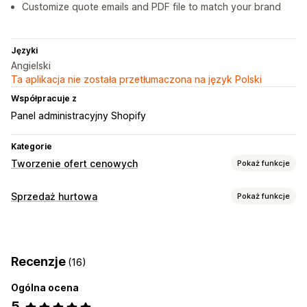
Customize quote emails and PDF file to match your brand
Języki
Angielski
Ta aplikacja nie została przetłumaczona na język Polski
Współpracuje z
Panel administracyjny Shopify
Kategorie
Tworzenie ofert cenowych
Pokaż funkcje
Reguły cenowe
Sprzedaż hurtowa
Pokaż funkcje
Żądanie wyceny
Konwersja wyceny w zamówienie
Opcje cenowe
Reguły niestandardowe
Niestandardowe ceny
Dostosowanie
Recenzje
(16)
Zarządzanie zamówieniami
Wyświetlanie niestandardowe
Formularz wyceny
Ogólna ocena
Widoczność produktu
Dostęp API
Wyskakujące okienka
5