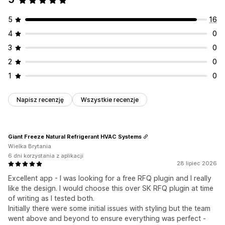
Powiadomienia
5
16
Aktualizacje wyceny
Powiadomienia e-mail
4
0
3
0
2
0
1
0
Napisz recenzję
Wszystkie recenzje
Giant Freeze Natural Refrigerant HVAC Systems
Wielka Brytania
6 dni korzystania z aplikacji
28 lipiec 2026
Excellent app - I was looking for a free RFQ plugin and I really
like the design. I would choose this over SK RFQ plugin at time
of writing as I tested both.
Initially there were some initial issues with styling but the team
went above and beyond to ensure everything was perfect -