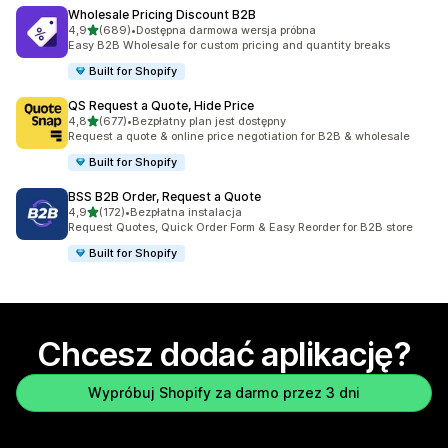
Wholesale Pricing Discount B2B
na 5 gwiazdek
4,9
(689)
•
Dostępna darmowa wersja próbna
Łączna liczba recenzji: 689
Easy B2B Wholesale for custom pricing and quantity breaks
Built for Shopify
QS Request a Quote, Hide Price
na 5 gwiazdek
4,8
(677)
•
Bezpłatny plan jest dostępny
Łączna liczba recenzji: 677
Request a quote & online price negotiation for B2B & wholesale
Built for Shopify
BSS B2B Order, Request a Quote
na 5 gwiazdek
4,9
(172)
•
Bezpłatna instalacja
Łączna liczba recenzji: 172
Request Quotes, Quick Order Form & Easy Reorder for B2B store
Built for Shopify
Chcesz dodać aplikację?
Wypróbuj Shopify za darmo przez 3 dni