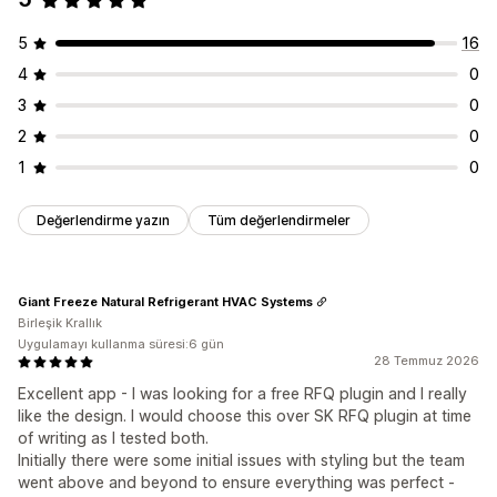
5
16
4
0
3
0
2
0
1
0
Değerlendirme yazın
Tüm değerlendirmeler
Giant Freeze Natural Refrigerant HVAC Systems
Birleşik Krallık
Uygulamayı kullanma süresi:6 gün
28 Temmuz 2026
Excellent app - I was looking for a free RFQ plugin and I really
like the design. I would choose this over SK RFQ plugin at time
of writing as I tested both.
Initially there were some initial issues with styling but the team
went above and beyond to ensure everything was perfect -