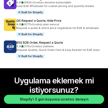
5 yıldız üzerinden
4,9
(689)
•
Ücretsiz deneme kullanılabilir
toplam 689 değerlendirme
Easy B2B Wholesale for custom pricing and quantity breaks
Built for Shopify
QS Request a Quote, Hide Price
5 yıldız üzerinden
4,8
(677)
•
Ücretsiz plan mevcut
toplam 677 değerlendirme
Request a quote & online price negotiation for B2B & wholesale
Built for Shopify
BSS B2B Order, Request a Quote
5 yıldız üzerinden
4,9
(172)
•
Ücretsiz yükleme
toplam 172 değerlendirme
Request Quotes, Quick Order Form & Easy Reorder for B2B store
Built for Shopify
Uygulama eklemek mi
istiyorsunuz?
Shopify'ı 3 gün boyunca ücretsiz deneyin