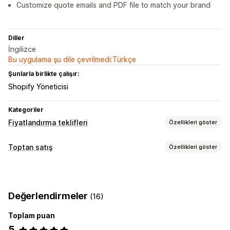
Customize quote emails and PDF file to match your brand
Diller
İngilizce
Bu uygulama şu dile çevrilmedi:Türkçe
Şunlarla birlikte çalışır:
Shopify Yöneticisi
Kategoriler
Fiyatlandırma teklifleri
Özellikleri göster
Fiyatlandırma kuralları
Toptan satış
Özellikleri göster
Teklif iste
Teklifi siparişe dönüştürme
Özel kurallar
Fiyatlandırma seçenekleri
Özelleştirme
Özel fiyatlandırma
Özel gösterim
Teklif formu
Açılır pencereler
Değerlendirmeler
(16)
Sipariş yönetimi
Bildirimler
Toplam puan
Ürün görünürlüğü
API erişimi
Teklif güncellemeleri
E-posta bildirimleri
5