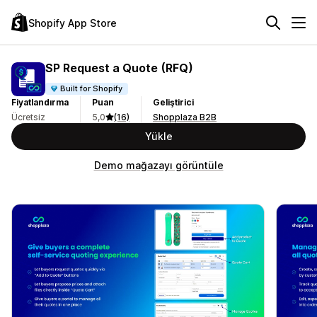
Shopify App Store
SP Request a Quote (RFQ)
Built for Shopify
Fiyatlandırma
Puan
Geliştirici
Ücretsiz
5,0
(16)
Shopplaza B2B
Yükle
Demo mağazayı görüntüle