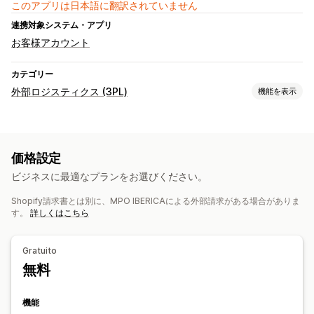
このアプリは日本語に翻訳されていません
連携対象システム・アプリ
お客様アカウント
カテゴリー
外部ロジスティクス (3PL)
機能を表示
注文管理
フルフィルメント
明細表
複数配送業者の追跡
お客様への通知
価格設定
返品
ビジネスに最適なプランをお選びください。
在庫管理
Shopify請求書とは別に、MPO IBERICAによる外部請求がある場合がありま
自動同期
在庫調整
在庫アラート
SKUマッピング
す。
詳しくはこちら
Gratuito
無料
機能