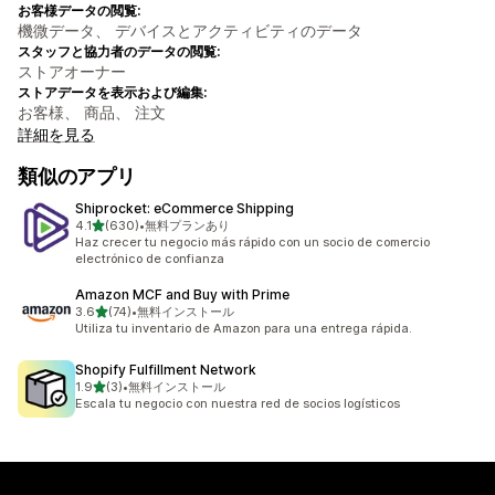
お客様データの閲覧:
機微データ、 デバイスとアクティビティのデータ
スタッフと協力者のデータの閲覧:
ストアオーナー
ストアデータを表示および編集:
お客様、 商品、 注文
詳細を見る
類似のアプリ
Shiprocket: eCommerce Shipping
5つ星中
4.1
(630)
•
無料プランあり
合計レビュー数：630件
Haz crecer tu negocio más rápido con un socio de comercio
electrónico de confianza
Amazon MCF and Buy with Prime
5つ星中
3.6
(74)
•
無料インストール
合計レビュー数：74件
Utiliza tu inventario de Amazon para una entrega rápida.
Shopify Fulfillment Network
5つ星中
1.9
(3)
•
無料インストール
合計レビュー数：3件
Escala tu negocio con nuestra red de socios logísticos