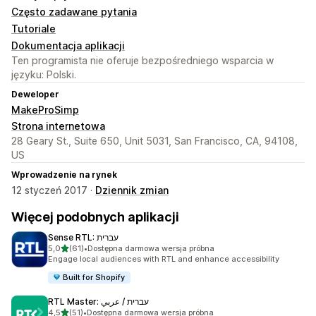
Często zadawane pytania
Tutoriale
Dokumentacja aplikacji
Ten programista nie oferuje bezpośredniego wsparcia w
języku: Polski.
Deweloper
MakeProSimp
Strona internetowa
28 Geary St., Suite 650, Unit 5031, San Francisco, CA, 94108,
US
Wprowadzenie na rynek
12 styczeń 2017 ·
Dziennik zmian
Więcej podobnych aplikacji
Sense RTL: עברית
na 5 gwiazdek
5,0
(61)
•
Dostępna darmowa wersja próbna
Łączna liczba recenzji: 61
Engage local audiences with RTL and enhance accessibility
Built for Shopify
RTL Master: עברית / عربي
na 5 gwiazdek
4,5
(51)
•
Dostępna darmowa wersja próbna