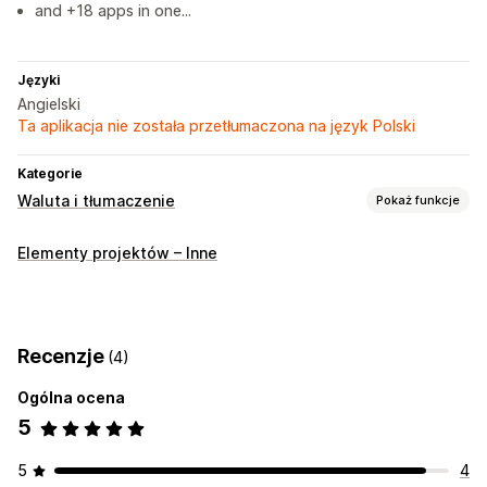
and +18 apps in one...
Języki
Angielski
Ta aplikacja nie została przetłumaczona na język Polski
Kategorie
Waluta i tłumaczenie
Pokaż funkcje
Przeliczanie walut
Elementy projektów – Inne
Geolokalizacja
Realizacja zakupu w walucie lokalnej
Wiele walut
Wybór kraju
Język i tłumaczenie
Recenzje
(4)
Automatyczne przekierowanie strony
Przełącznik języka
Ogólna ocena
5
5
4