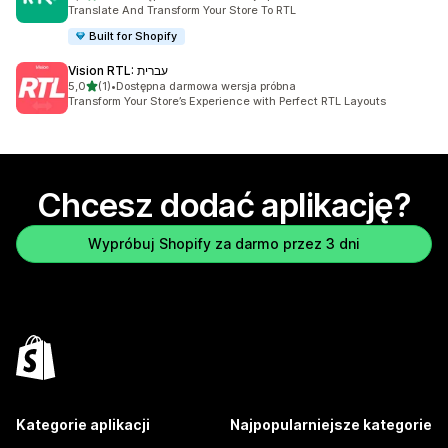
Łączna liczba recenzji: 51
Translate And Transform Your Store To RTL
Built for Shopify
Vision RTL: עברית
na 5 gwiazdek
5,0
(1)
•
Dostępna darmowa wersja próbna
Łączna liczba recenzji: 1
Transform Your Store’s Experience with Perfect RTL Layouts
Chcesz dodać aplikację?
Wypróbuj Shopify za darmo przez 3 dni
Kategorie aplikacji
Najpopularniejsze kategorie