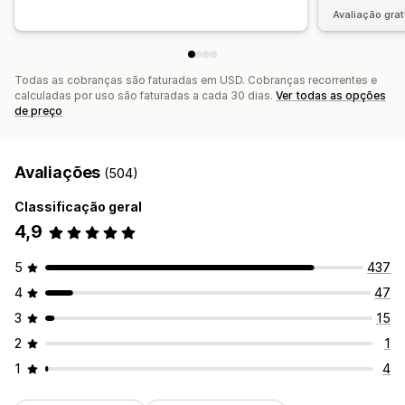
Avaliação grat
Todas as cobranças são faturadas em USD. Cobranças recorrentes e
calculadas por uso são faturadas a cada 30 dias.
Ver todas as opções
de preço
Avaliações
(504)
Classificação geral
4,9
5
437
4
47
3
15
2
1
1
4