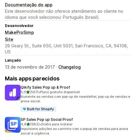
Documentação do app
Este desenvolvedor não oferece atendimento ao cliente no
idioma que você selecionou: Português (brasil).
Desenvolvedor
MakeProSimp
Site
28 Geary St., Suite 650, Unit 5031, San Francisco, CA, 94108,
US
Lançado
13 de novembro de 2017 ·
Changelog
Mais apps parecidos
Qikify Sales Pop up & Proof
de 5 estrelas
5,0
(567)
•
Plano gratuito disponível
567 avaliações ao todo
Aumente as vendas com pop-up de newsletter, pop-up de vendas e
prova social.
Built for Shopify
SP Sales Pop up Social Proof
de 5 estrelas
4,9
(982)
•
Grátis para instalar
982 avaliações ao todo
Impulsione adições ao carrinho com o popup de vendas para prova
social e urgência