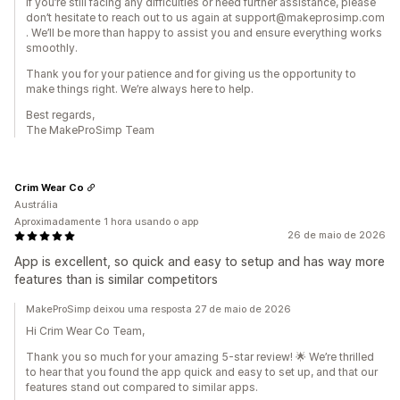
If you’re still facing any difficulties or need further assistance, please
don’t hesitate to reach out to us again at support@makeprosimp.com
. We’ll be more than happy to assist you and ensure everything works
smoothly.
Thank you for your patience and for giving us the opportunity to
make things right. We’re always here to help.
Best regards,
The MakeProSimp Team
Crim Wear Co
Austrália
Aproximadamente 1 hora usando o app
26 de maio de 2026
App is excellent, so quick and easy to setup and has way more
features than is similar competitors
MakeProSimp deixou uma resposta 27 de maio de 2026
Hi Crim Wear Co Team,
Thank you so much for your amazing 5-star review! 🌟 We’re thrilled
to hear that you found the app quick and easy to set up, and that our
features stand out compared to similar apps.