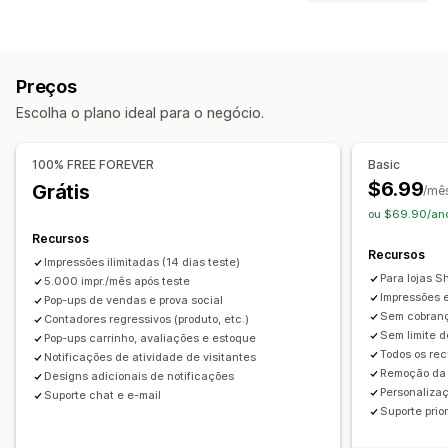
Pop-ups de promoções
Pop-ups de carrinho
Tipos de conteúdo
Temporizadores de contagem regressiva
Anúncios
UGC
Avaliações
Pop-ups de avisos
Pop-ups de avaliação
Preços
Pop-ups personalizados
Opções de exibição
Escolha o plano ideal para o negócio.
Visitantes únicos
Tráfego em tempo real
Gerenciamento de pop-ups
Visualizações de produto
Visitantes recentes
Modelos
Geração por IA
Código personalizado
Tradução
100% FREE FOREVER
Basic
Contagem de avaliações
Contagem de vendas
Localização
Acionadores e regras
Geolocalização
$6.99
Grátis
/mê
Compras recentes
Produtos favoritos
Relatórios
Análises
Testes A/B
Acompanhamento
ou $69.90/ano
Notificações personalizadas
Em vários idiomas
APIs e webhooks
Recursos
Recursos
Layouts automáticos
Impressões ilimitadas (14 dias teste)
Para lojas S
5.000 impr./mês após teste
Análises
Impressões e
Pop-ups de vendas e prova social
Sem cobranç
Acompanhamento de engajamento
Contadores regressivos (produto, etc.)
Sem limite d
Pop-ups carrinho, avaliações e estoque
Acompanhamento de conversões
Todos os rec
Notificações de atividade de visitantes
Remoção da 
Designs adicionais de notificações
Personaliza
Suporte chat e e-mail
Suporte prior