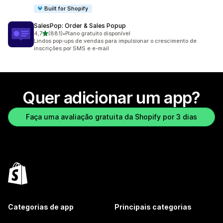
Built for Shopify
SalesPop: Order & Sales Popup
de 5 estrelas
4,7
(881)
•
Plano gratuito disponível
881 avaliações ao todo
Lindos pop-ups de vendas para impulsionar o crescimento de
inscrições por SMS e e-mail
Quer adicionar um app?
Faça uma avaliação gratuita da Shopify por 3 dias
Categorias de app
Principais categorias