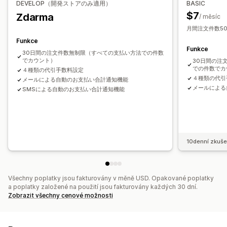
DEVELOP（開発ストアのみ適用）
BASIC
$7
Zdarma
/ měsíc
月間注文件数50
Funkce
Funkce
30日間の注文件数無制限（すべての支払い方法での件数
でカウント）
30日間の注
での件数でカ
４種類の代引手数料設定
４種類の代引
メールによる自動のお支払い合計通知機能
メールによる
SMSによる自動のお支払い合計通知機能
10denní zkuše
Všechny poplatky jsou fakturovány v měně USD. Opakované poplatky
a poplatky založené na použití jsou fakturovány každých 30 dní.
Zobrazit všechny cenové možnosti