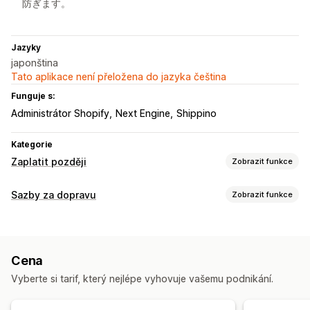
防ぎます。
Jazyky
japonština
Tato aplikace není přeložena do jazyka čeština
Funguje s:
Administrátor Shopify
Next Engine
Shippino
Kategorie
Zaplatit později
Zobrazit funkce
Správa dobírek
Sazby za dopravu
Zobrazit funkce
Vlastní poplatky
Výpočet sazeb
Přizpůsobení formuláře
Kombinace sazeb
Vlastní zprávy
Cena
Přizpůsobení
Vyberte si tarif, který nejlépe vyhovuje vašemu podnikání.
Konverze a upselling
Ověření adresy
Ponákupní upselling