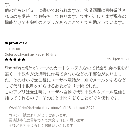
す。
他の方もレビューに書いておられますが、決済画面に直接反映さ
れるのを期待してお待ちしております。ですが、ひとまず現在の
機能だけでも御社のアプリがあることでとても助かっています。
th products
Japonsko
Doba používání aplikace: 10 dny
25. říjen 2021
Shopifyは海外がルーツのカートシステムなので代金引換の概念が
無く、手数料が決済時に付与できないなどの不都合がありまし
た。そのせいで受注後にユーザへ電話か、別でメールをするなど
して代引手数料を知らせる必要があり手間でした。
このアプリは受注時にユーザへ自動で代引手数料をメール送信し
補ってくれるので、そのひと手間を省くことができ便利です。
Vývojář 株式会社refactory odpověděl 16. listopad 2021
コメント誠にありがとうございます。
業務効率化に貢献できて大変うれしく思います！
今後とも何卒よろしくお願いいたします。