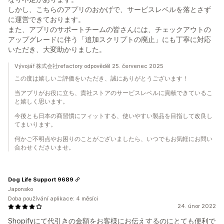
しかし、こちらのアプリのおかげで、サービスレベルを落とさず
に運営できております。
また、アプリのサポートチームの皆さんには、チェックアウトの
アップグレードに伴う「追加スクリプトの廃止」にも丁寧に対応
いただき、大変助かりました。
Vývojář 株式会社refactory odpověděl 25. červenec 2025
この度は嬉しいご評価をいただき、誠にありがとうございます！
当アプリがお役に立ち、貴社ストアのサービスレベルに貢献できているこ
と嬉しく思います。
今後とも日本の商習慣にフィットする、使いやすい製品を目指して改良し
てまいります。
何かご不明点やお困りのことがございましたら、いつでもお気軽にお問い
合わせくださいませ。
Dog Life Support 9689
Japonsko
Doba používání aplikace: 4 měsíci
24. únor 2022
Shopifyにて代引きの金額をお客様にお伝えするのにとても便利で