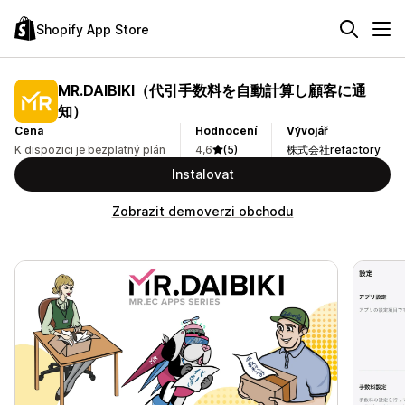
Shopify App Store
MR.DAIBIKI（代引手数料を自動計算し顧客に通
知）
Cena
Hodnocení
Vývojář
K dispozici je bezplatný plán
4,6
(5)
株式会社refactory
Instalovat
Zobrazit demoverzi obchodu