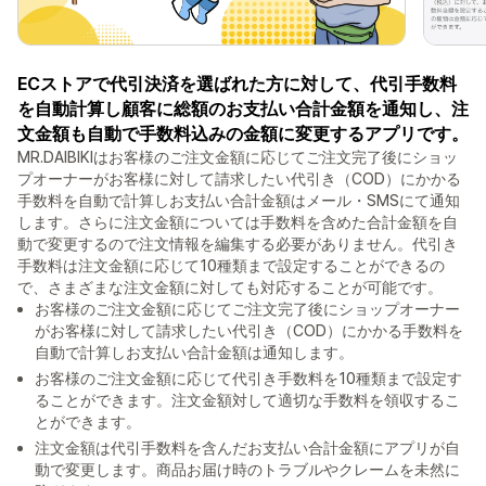
ECストアで代引決済を選ばれた方に対して、代引手数料
を自動計算し顧客に総額のお支払い合計金額を通知し、注
文金額も自動で手数料込みの金額に変更するアプリです。
MR.DAIBIKIはお客様のご注文金額に応じてご注文完了後にショッ
プオーナーがお客様に対して請求したい代引き（COD）にかかる
手数料を自動で計算しお支払い合計金額はメール・SMSにて通知
します。さらに注文金額については手数料を含めた合計金額を自
動で変更するので注文情報を編集する必要がありません。代引き
手数料は注文金額に応じて10種類まで設定することができるの
で、さまざまな注文金額に対しても対応することが可能です。
お客様のご注文金額に応じてご注文完了後にショップオーナー
がお客様に対して請求したい代引き（COD）にかかる手数料を
自動で計算しお支払い合計金額は通知します。
お客様のご注文金額に応じて代引き手数料を10種類まで設定す
ることができます。注文金額対して適切な手数料を領収するこ
とができます。
注文金額は代引手数料を含んだお支払い合計金額にアプリが自
動で変更します。商品お届け時のトラブルやクレームを未然に