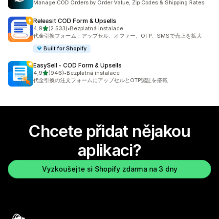
Manage COD Orders by Order Value, Zip Codes & Shipping Rates
Releasit COD Form & Upsells
z 5 hvězd
4,9
(2 533)
•
Bezplatná instalace
Celkový počet recenzí: 2533
代金引換フォーム：アップセル、オファー、OTP、SMSで売上を拡大
Built for Shopify
EasySell ‑ COD Form & Upsells
z 5 hvězd
4,9
(946)
•
Bezplatná instalace
Celkový počet recenzí: 946
代金引換の注文フォームにアップセルとOTP認証を搭載
Chcete přidat nějakou
aplikaci?
Vyzkoušejte si Shopify zdarma na 3 dny