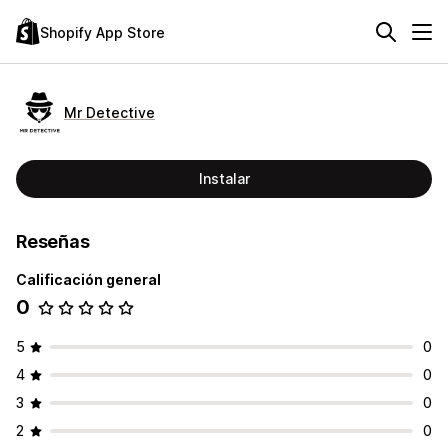
Shopify App Store
Mr Detective
Instalar
Reseñas
Calificación general
0
5
0
4
0
3
0
2
0