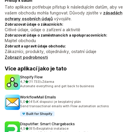
Přístup k datům
Tato aplikace potřebuje přístup k následujícím datům, aby ve
vašem obchodu mohla fungovat. Důvody zjistíte v
zásadách
ochrany osobních údajů
vývojáře.
Zobrazovat údaje o zákaznících:
Citlivé údaje, údaje o zařízení a aktivitě
Zobrazovat údaje o zaměstnancích a spolupracovnících:
Majitel obchodu
Zobrazit a upravit údaje obchodu:
Zákazníci, produkty, objednávky, ostatní údaje
Zobrazit podrobnosti
Více aplikací jako je tato
Shopify Flow
z 5 hvězd
4,7
(11 733)
•
Zdarma
Celkový počet recenzí: 11733
Automate everything and get back to business
WorkflowMail Emails
z 5 hvězd
5,0
(41)
•
K dispozici je bezplatný plán
Celkový počet recenzí: 41
Send transactional emails with Flow automation actions
Built for Shopify
Disputifier: Smart Chargebacks
z 5 hvězd
4,5
(81)
•
Bezplatná instalace
Celkový počet recenzí: 81