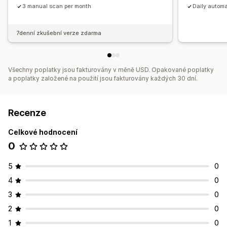
3 manual scan per month
Daily autom
7denní zkušební verze zdarma
Všechny poplatky jsou fakturovány v měně USD. Opakované poplatky
a poplatky založené na použití jsou fakturovány každých 30 dní.
Recenze
Celkové hodnocení
0
5
0
4
0
3
0
2
0
1
0