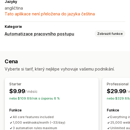
Jazyky
angličtina
Tato aplikace není přeložena do jazyka čeština
Kategorie
Automatizace pracovního postupu
Zobrazit funkce
Úlohy automatizace
Segmenty zákazníků
Štítky zákazníků
Cena
Úrovně skladových zásob
Produktové štítky
Vyberte si tarif, který nejlépe vyhovuje vašemu podnikání.
Přizpůsobení
Podmíněná logika
Vlastní postupy
Starter
Professional
$9.99
$29.99
/ měsíc
/ 
nebo $109.89/rok s úsporou 8 %
nebo $329.89/
Funkce
Funkce
All core features included
Everything i
1,000 webhooks/month (~33/day)
25,000 web
3 automation rules maximum
Unlimited au