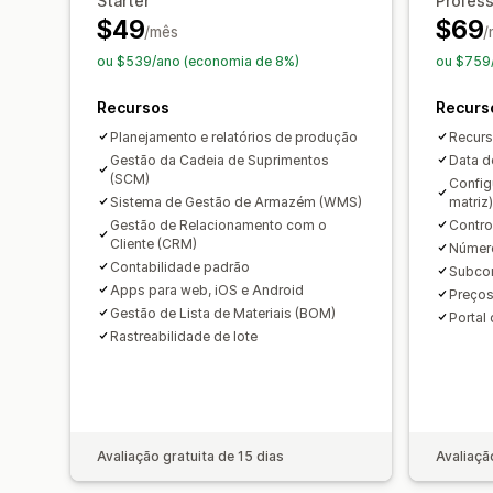
Starter
Profess
$49
$69
/mês
/
ou $539/ano (economia de 8%)
ou $759
Recursos
Recurs
Planejamento e relatórios de produção
Recurs
Gestão da Cadeia de Suprimentos
Data d
(SCM)
Config
Sistema de Gestão de Armazém (WMS)
matriz)
Gestão de Relacionamento com o
Contro
Cliente (CRM)
Número
Contabilidade padrão
Subcon
Apps para web, iOS e Android
Preços
Gestão de Lista de Materiais (BOM)
Portal
Rastreabilidade de lote
Avaliação gratuita de 15 dias
Avaliaçã