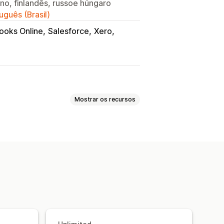
uano, finlandês, russoe húngaro
uguês (Brasil)
ooks Online
Salesforce
Xero
Mostrar os recursos
samento de pedidos automatizado
em lote
Edição de pedidos
 status
Sincronização de pedidos
 lote
Datas de vencimento
alor
Reserva de estoques