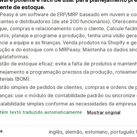
iente de estoque.
Peasy é um software de ERP/MRP baseado em nuvem e com
cantes e distribuidores (de até 200 funcionários). Oferec
ue, compras e relacionamento com o cliente. Calcule faci
tos, planeje e programe a produção, tenha uma visão gera
cie a equipe e as finanças. Venda produtos na Shopify e g
ução e do estoque com o MRPeasy. Mantenha os dados sinc
plataformas.
tão de estoque eficaz: evite a falta de produtos e mantenh
anejamento e programação precisos da produção, roteament
eriais (BOM).
tão simples de pedidos de clientes, compras e ordens de 
anças: use o módulo de contabilidade padrão ou sincronize
calabilidade simples conforme as necessidades da empresa
tém texto traduzido automaticamente
Mostrar original
as
inglês, alemão, estoniano, português 