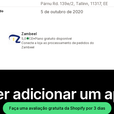
Pärnu Rd. 139e/2, Tallinn, 11317, EE
do
5 de outubro de 2020
Zambeel
de 5 estrelas
5,0
(3)
•
Plano gratuito disponível
3 avaliações ao todo
Conecte a loja ao processamento de pedidos do
Zambeel
r adicionar um 
Faça uma avaliação gratuita da Shopify por 3 dias