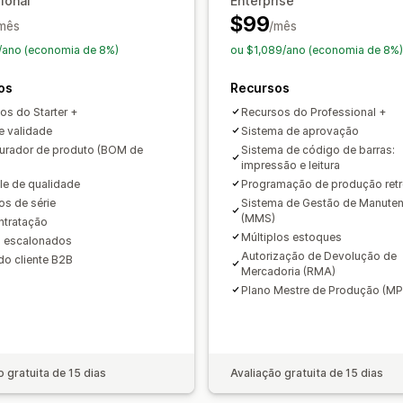
ional
Enterprise
$99
mês
/mês
Contabilidade e finanças
/ano (economia de 8%)
ou $1,089/ano (economia de 8%)
Contas a pagar
Contas a receber
Fl
Acompanhamento de despesas
Acom
os
Recursos
Pedidos de compra
Gestão de receit
os do Starter +
Recursos do Professional +
Livro razão geral
Cálculo de tributo
e validade
Sistema de aprovação
urador de produto (BOM de
Sistema de código de barras:
impressão e leitura
le de qualidade
Programação de produção retr
s de série
Sistema de Gestão de Manute
(MMS)
tratação
Múltiplos estoques
 escalonados
Autorização de Devolução de
 do cliente B2B
Mercadoria (RMA)
Plano Mestre de Produção (MP
o gratuita de 15 dias
Avaliação gratuita de 15 dias