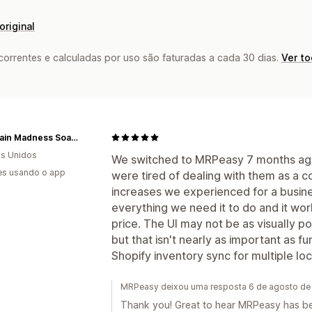
original
rrentes e calculadas por uso são faturadas a cada 30 dias.
Ver t
Mountain Madness Soap Co.
s Unidos
We switched to MRPeasy 7 months ago 
es usando o app
were tired of dealing with them as a 
increases we experienced for a busin
everything we need it to do and it work
price. The UI may not be as visually po
but that isn't nearly as important as f
Shopify inventory sync for multiple lo
MRPeasy deixou uma resposta 6 de agosto d
Thank you! Great to hear MRPeasy has been