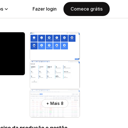
ps
Fazer login
Comece grátis
+ Mais 8
eciso da produção e gestão