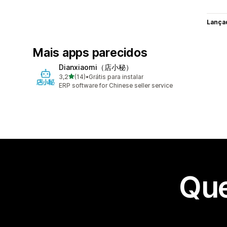
Lança
Mais apps parecidos
Dianxiaomi（店小秘）
de 5 estrelas
3,2
(14)
•
Grátis para instalar
14 avaliações ao todo
ERP software for Chinese seller service
Que