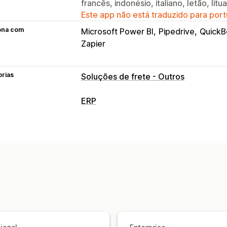
francês, indonésio, italiano, letão, lit
Este app não está traduzido para port
ona com
Microsoft Power BI
Pipedrive
QuickB
Zapier
orias
Soluções de frete - Outros
ERP
Processamento de pedidos
Gestão de várias plataformas
Proces
Gestão de entregas
Processamento 
Revisão e aprovação
Atualizações de
Contas de cliente
Gestão de estoque
De vários locais
Acompanhamento de
Previsão
Relatórios
Visão geral do v