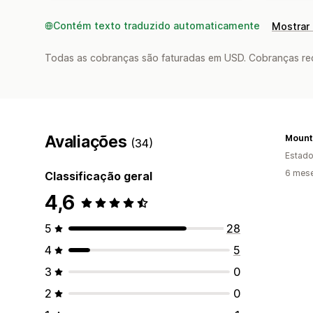
Contém texto traduzido automaticamente
Mostrar 
Todas as cobranças são faturadas em USD. Cobranças reco
Avaliações
(34)
Estado
6 mes
Classificação geral
4,6
5
28
4
5
3
0
2
0