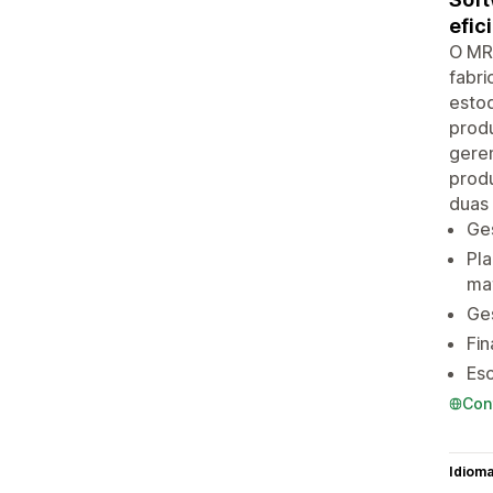
efic
O MR
fabri
estoq
produ
geren
prod
duas 
Ges
Pl
mat
Ges
Fin
Es
Con
Idiom