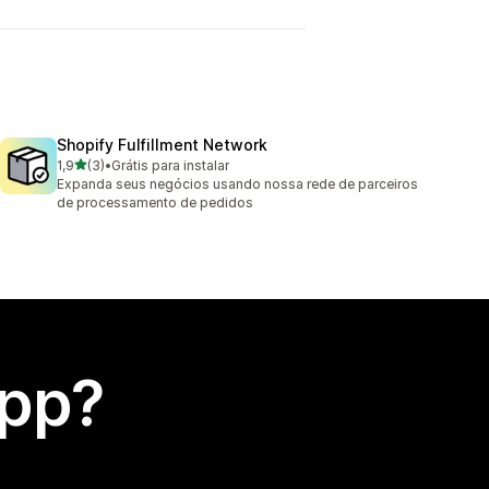
Shopify Fulfillment Network
de 5 estrelas
1,9
(3)
•
Grátis para instalar
3 avaliações ao todo
Expanda seus negócios usando nossa rede de parceiros
de processamento de pedidos
app?