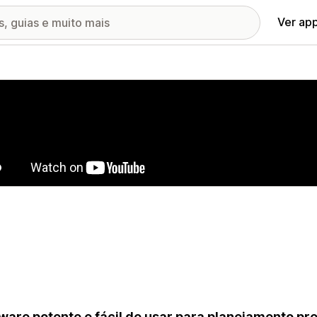
Ver ap
ia de imagens em destaque
ware potente e fácil de usar para planejamento pr