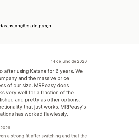
odas as opções de preço
14 de julho de 2026
after using Katana for 6 years. We
company and the massive price
ess of our size. MRPeasy does
s very well for a fraction of the
lished and pretty as other options,
unctionality that just works. MRPeasy's
cations has worked flawlessly.
e 2026
 a strong fit after switching and that the