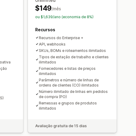
Unlimited
$149
/mês
ou $1,639/ano (economia de 8%)
uxo de caixa
Gestão de custos
panhamento de lucros
Recursos
as
Previsão
Relatórios
Recursos do Enterprise +
Em várias moedas
API, webhooks
SKUs, BOMs e roteamentos ilimitados
Tipos de estação de trabalho e clientes
oativa
ilimitados
nção
Fornecedores e listas de preços
ilimitados
Parâmetros e número de linhas de
ordens de clientes (CO) ilimitados
Número ilimitado de linhas em pedidos
de compra (PO)
S)
Remessas e grupos de produtos
ilimitados
Avaliação gratuita de 15 dias