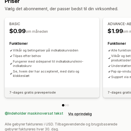
Priser
Vælg det abonnement, der passer bedst til din virksomhed.
BASIC
ADVANCE-A
$0.99
$1.99
om måneden
om 
Funktioner
Funktioner
Vilkår og betingelser på indkøbskurvsiden
Alle funktio
Tilpas efter behov
Vilkår og be
produktside
Fungerer med sidepanel til indkøbskurv/mini-
indkøbskurv
Understøtter
Se, hvem der har accepteret, med dato og
Pop op-vindu
klokkeslæt
Support via 
7-dages gratis prøveperiode
7-dages grati
Indeholder maskinoversat tekst
Vis oprindelig
Alle gebyrer faktureres i USD. Tilbagevendende og brugsbaserede
gebyrer faktureres hver 30. dag.