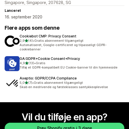
Singapore, Singapore, 207628, SG
Lanceret
16. september 2020
Flere apps som denne
Cookiebot CMP: Privacy Consent
ud af 5 stjerner
2,9
(4)
•
Gratis abonnement tilgængeligt
4 anmeldelser i alt
Automatiseret, Google-certificeret og tilpasseligt GDPR-
cookiebanner
GA:GDPR+Cookie Consent+Privacy
ud af 5 stjerner
4,9
(13)
•
Gratis
13 anmeldelser i alt
Tilføj et GDPR-kompatibelt EU Cookie-banner til din hjemmeside
Axeptio: GDPR/CCPA Compliance
ud af 5 stjerner
5,0
(7)
•
Gratis abonnement tilgængeligt
7 anmeldelser i alt
Skab en medrivende og førsteklasses samtykkeoplevelse
Vil du tilføje en app?
Prøv Shopify gratis i 3 dage