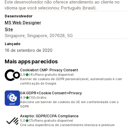
Este desenvolvedor não oferece atendimento ao cliente no
idioma que você selecionou: Português (brasil).
Desenvolvedor
MS Web Designer
Site
Singapore, Singapore, 207628, SG
Lançado
16 de setembro de 2020
Mais apps parecidos
Cookiebot CMP: Privacy Consent
de 5 estrelas
2,9
(4)
•
Plano gratuito disponível
4 avaliações ao todo
Banner de cookies de GDPR personalizável, automatizado e com
certificação do Google
GA:GDPR+Cookie Consent+Privacy
de 5 estrelas
4,9
(13)
•
Grátis
13 avaliações ao todo
Adicione um banner de cookies da UE em conformidade com o
GDPR
Axeptio: GDPR/CCPA Compliance
de 5 estrelas
5,0
(7)
•
Plano gratuito disponível
7 avaliações ao todo
Crie uma experiência de consentimento imersiva e premium