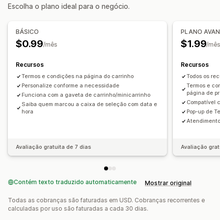
Escolha o plano ideal para o negócio.
BÁSICO
PLANO AVA
$0.99
$1.99
/mês
/mê
Recursos
Recursos
Termos e condições na página do carrinho
Todos os rec
Personalize conforme a necessidade
Termos e co
página de p
Funciona com a gaveta de carrinho/minicarrinho
Compatível 
Saiba quem marcou a caixa de seleção com data e
hora
Pop-up de T
Atendimento 
Avaliação gratuita de 7 dias
Avaliação grat
Contém texto traduzido automaticamente
Mostrar original
Todas as cobranças são faturadas em USD. Cobranças recorrentes e
calculadas por uso são faturadas a cada 30 dias.