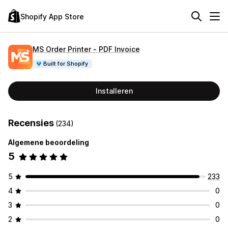
Shopify App Store
MS Order Printer ‑ PDF Invoice
Built for Shopify
Installeren
Recensies
(234)
Algemene beoordeling
5
5
233
4
0
3
0
2
0