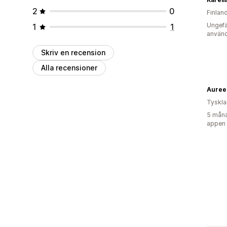
2
0
Finlan
Ungefä
1
1
använd
Skriv en recension
Alla recensioner
Auree
Tyskl
5 måna
appen