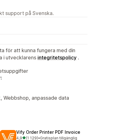
ekt support på Svenska.
ata för att kunna fungera med din
ta i utvecklarens
integritetspolicy
.
tetsuppgifter
:
ck, Webbshop, anpassade data
Vify Order Printer PDF Invoice
av 5 stjärnor
4,9
(1 129)
•
Gratisplan tillgänglig