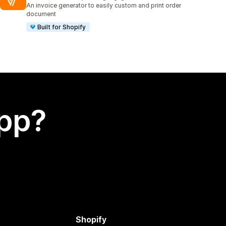
1129 recensioner totalt
An invoice generator to easily custom and print order
document
Built for Shopify
app?
Shopify