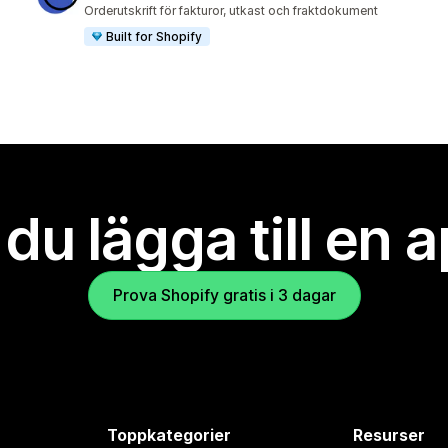
2682 recensioner totalt
Orderutskrift för fakturor, utkast och fraktdokument
Built for Shopify
l du lägga till en 
Prova Shopify gratis i 3 dagar
Toppkategorier
Resurser