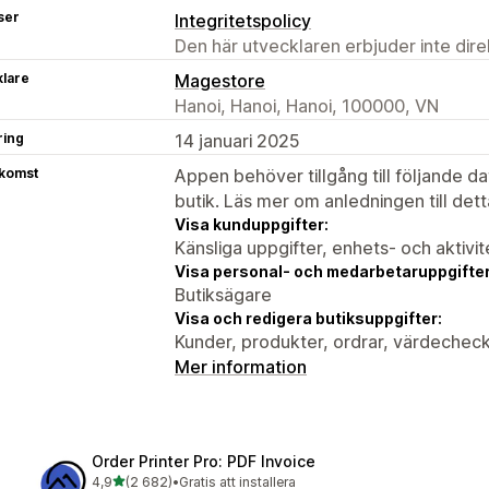
ser
Integritetspolicy
Den här utvecklaren erbjuder inte dir
klare
Magestore
Hanoi, Hanoi, Hanoi, 100000, VN
ring
14 januari 2025
tkomst
Appen behöver tillgång till följande d
butik. Läs mer om anledningen till det
Visa kunduppgifter:
Känsliga uppgifter, enhets- och aktivi
Visa personal- och medarbetaruppgifter
Butiksägare
Visa och redigera butiksuppgifter:
Kunder, produkter, ordrar, värdeche
Mer information
Order Printer Pro: PDF Invoice
av 5 stjärnor
4,9
(2 682)
•
Gratis att installera