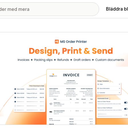
Bläddra b
ri med utvalda bilder