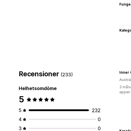
Funge
Katego
Recensioner
(233)
Austra
3 måna
Helhetsomdöme
appen
5
5
232
4
0
3
0
Kareli