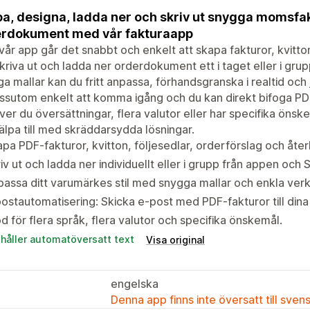
a, designa, ladda ner och skriv ut snygga momsfa
rdokument med vår fakturaapp
år app går det snabbt och enkelt att skapa fakturor, kvitton
kriva ut och ladda ner orderdokument ett i taget eller i gr
a mallar kan du fritt anpassa, förhandsgranska i realtid och 
ssutom enkelt att komma igång och du kan direkt bifoga PDF-
er du översättningar, flera valutor eller har specifika önsk
jälpa till med skräddarsydda lösningar.
pa PDF-fakturor, kvitton, följesedlar, orderförslag och åte
iv ut och ladda ner individuellt eller i grupp från appen och
assa ditt varumärkes stil med snygga mallar och enkla verk
ostautomatisering: Skicka e-post med PDF-fakturor till din
d för flera språk, flera valutor och specifika önskemål.
ehåller automatöversatt text
Visa original
engelska
Denna app finns inte översatt till sven