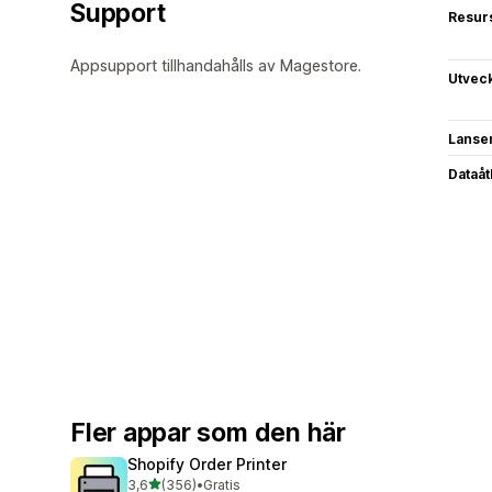
Support
Resur
Appsupport tillhandahålls av Magestore.
Utvec
Lanse
Dataå
Fler appar som den här
Shopify Order Printer
av 5 stjärnor
3,6
(356)
•
Gratis