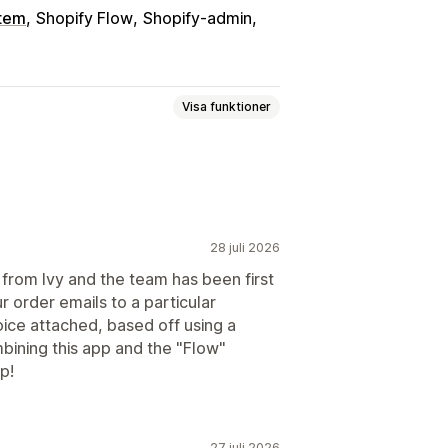
stem
Shopify Flow
Shopify-admin
Visa funktioner
tmeddelanden
Offerter
Anpassade dokument
Följesedlar
28 juli 2026
t from Ivy and the team has been first
 order emails to a particular
ering
Fält
Fakturanummer
ice attached, based off using a
räkning
Mallar
Streckkoder
mbining this app and the "Flow"
p!
ering av e-postmeddelanden
27 juli 2026