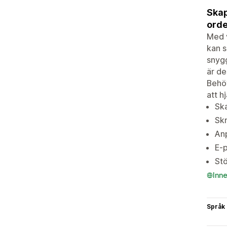
Skap
orde
Med v
kan s
snygg
är de
Behöv
att h
Ska
Skr
Anp
E-p
Stö
Inn
Språk