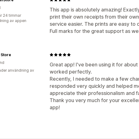
PDF-generering
Utskrift och export
d
This app is absolutely amazing! Exact
r 24 timmar
print their own receipts from their o
ning av appen
service easier. The prints are easy to 
Full marks for the great support as wel
 Store
and
Great app! I've been using it for abou
der användning av
worked perfectly.
Recently, I needed to make a few cha
responded very quickly and helped me 
appreciate their professionalism and f
Thank you very much for your excellen
app!