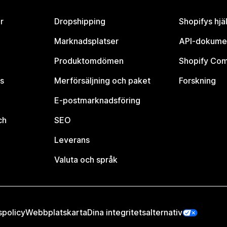
r
Dropshipping
Shopifys hjä
Marknadsplatser
API-dokume
Produktomdömen
Shopify Co
s
Merförsäljning och paket
Forskning
E-postmarknadsföring
ch
SEO
Leverans
Valuta och språk
spolicy
Webbplatskarta
Dina integritetsalternativ