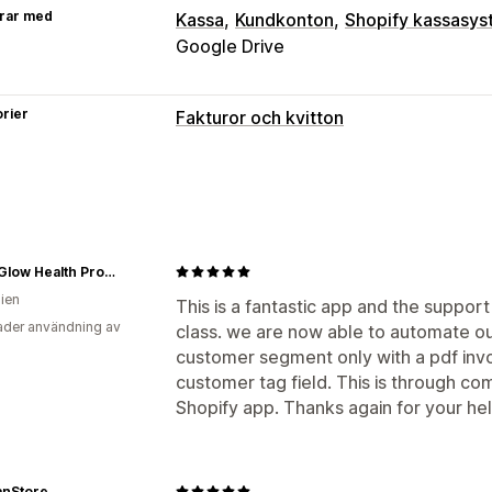
rar med
Kassa
Kundkonton
Shopify kassasy
Google Drive
rier
Fakturor och kvitton
Dokumenttyper
Fakturor
Kvitton
Gåvokvitton
Kredi
Orderutkast
Leveransmeddelanden
Återbetalningar
Returer
Inner Glow Health Products
lien
Anpassning
This is a fantastic app and the suppor
der användning av
class. we are now able to automate our
Färg och teckensnitt
Varumärkeshant
customer segment only with a pdf invo
Avsändarens e-postadress
Skattebe
customer tag field. This is through co
Logotyper
Flera valutor
Flera språk
Shopify app. Thanks again for your hel
Filhantering
Bulknedladdning
Filnamn
Automatis
anStore