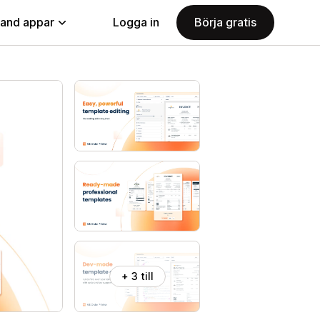
land appar
Logga in
Börja gratis
+ 3 till