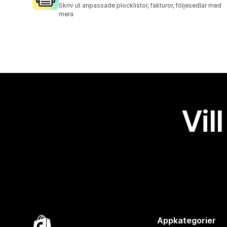
356 recensioner totalt
Skriv ut anpassade plocklistor, fakturor, följesedlar med
mera
Vil
Appkategorier