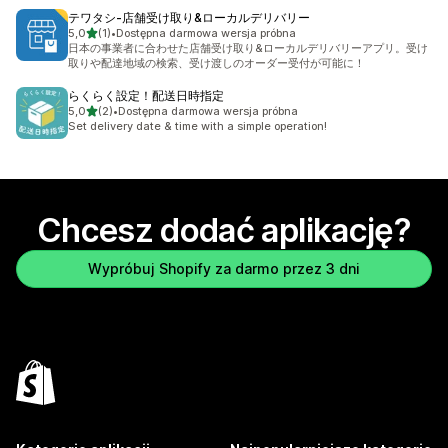
テワタシ‑店舗受け取り&ローカルデリバリー
na 5 gwiazdek
5,0
(1)
•
Dostępna darmowa wersja próbna
Łączna liczba recenzji: 1
日本の事業者に合わせた店舗受け取り&ローカルデリバリーアプリ。受け
取りや配達地域の検索、受け渡しのオーダー受付が可能に！
らくらく設定！配送日時指定
na 5 gwiazdek
5,0
(2)
•
Dostępna darmowa wersja próbna
Łączna liczba recenzji: 2
Set delivery date & time with a simple operation!
Chcesz dodać aplikację?
Wypróbuj Shopify za darmo przez 3 dni