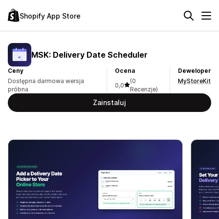
Shopify App Store
MSK: Delivery Date Scheduler
Ceny
Ocena
Deweloper
Dostępna darmowa wersja
(0
MyStoreKit
0,0
próbna
Recenzje)
Zainstaluj