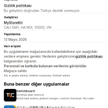
Gizlilik politikası
Bu geliştirici doğrudan Türkçe destek sunmuyor.
Geliştirici
MyStoreKit
CAU GIAY, HA NOI, 10000, VN
Yayınlanma
13 Mayıs 2026
Veri erişimi
Bu uygulamanın mağazanızda kullanılabilmesi için aşağıdaki
verilere erişmesi gerekir. Nedenini geliştiricinin
gizlilik politikası
belgesinden öğrenin.
Personel ve katkıda bulunan verilerini görüntüle:
Mağaza sahibi
Ad, e-posta adresi, telefon numarası, fiziksel adres
Buna benzer diğer uygulamalar
Switchboard
Ücretsiz plan mevcut
Block bad orders, protect margin, control checkout. No code.
テワタシ‑店舗受け取り&ローカルデリバリー