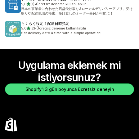
5 yıldız üzerinden
5,0
(1)
•
Ücretsiz deneme kullanılabilir
toplam 1 değerlendirme
日本の事業者に合わせた店舗受け取り&ローカルデリバリーアプリ。受け
取りや配達地域の検索、受け渡しのオーダー受付が可能に！
らくらく設定！配送日時指定
5 yıldız üzerinden
5,0
(2)
•
Ücretsiz deneme kullanılabilir
toplam 2 değerlendirme
Set delivery date & time with a simple operation!
Uygulama eklemek mi
istiyorsunuz?
Shopify'ı 3 gün boyunca ücretsiz deneyin