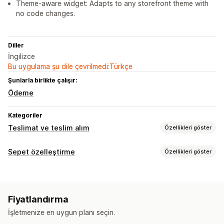
Theme-aware widget: Adapts to any storefront theme with
no code changes.
Diller
İngilizce
Bu uygulama şu dile çevrilmedi:Türkçe
Şunlarla birlikte çalışır:
Ödeme
Kategoriler
Teslimat ve teslim alım
Özellikleri göster
Teslimat seçenekleri
Sepet özelleştirme
Özellikleri göster
Engelleme tarihleri
Kesinti süreleri
Tarih seçici
Sepet ekranı
Hazırlık süreleri
Mobil duyarlı
Sepet çekmecesi
Fiyatlandırma
Ödeme sayfası özelleştirme
İşletmenize en uygun planı seçin.
Kargo yöntemi kuralları