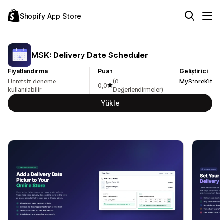
Shopify App Store
MSK: Delivery Date Scheduler
Fiyatlandırma
Puan
Geliştirici
Ücretsiz deneme
(0
MyStoreKit
0,0
kullanılabilir
Değerlendirmeler)
Yükle