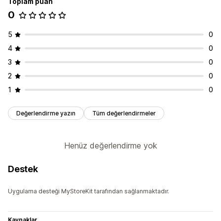
Toplam puan
0
5
0
4
0
3
0
2
0
1
0
Değerlendirme yazın
Tüm değerlendirmeler
Henüz değerlendirme yok
Destek
Uygulama desteği MyStoreKit tarafından sağlanmaktadır.
Kaynaklar