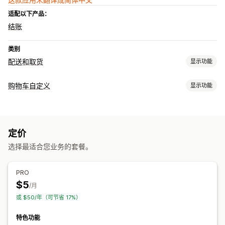
适配以下产品：
结账
类别
配送和取货
显示功能
配送选项
购物车自定义
显示功能
屏蔽日期
截止时间
日期选择器
准备时间
购物车显示
自动适应移动设备
购物车抽屉
定价
结账自定义
选择最适合您业务的套餐。
发货方式规则
PRO
$5
/月
或 $50/年（可节省 17%）
特色功能