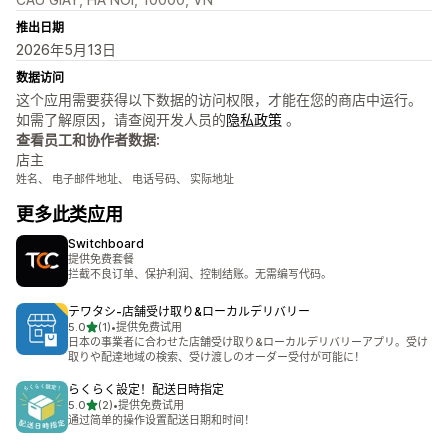
推出日期
2026年5月13日
数据访问
这个应用需要获得以下数据的访问权限，才能在您的商店中运行。
如需了解原因，请查阅开发人员的
隐私政策
。
查看员工和协作者数据:
店主
姓名、 电子邮件地址、 电话号码、 实际地址
更多此类应用
Switchboard
提供免费套餐
拦截不良订单、保护利润、控制结账。无需编写代码。
テワタシ‑店舗受け取り&ローカルデリバリー
星（满分 5 星）
5.0
(1)
•
提供免费试用
总共 1 条评论
日本の事業者に合わせた店舗受け取り&ローカルデリバリーアプリ。受け
取りや配達地域の検索、受け渡しのオーダー受付が可能に！
らくらく設定！配送日時指定
星（满分 5 星）
5.0
(2)
•
提供免费试用
总共 2 条评论
通过简单的操作设置配送日期和时间！