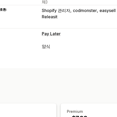
체)
호환:
Shopify 관리자
codmonster
easysell
Releasit
Pay Later
COD 관리
양식
사용자 지정 수수료
선불 인센티브
결제
양식 유형
결제 유형 분류
사기 방지
주문 내보내
맞춤형
양식 맞춤 설정
맞춤 설정
끌어서 놓기 편집기
사용자 지정 필드
사용자 지정 필드
사용자 지정 CSS
Cus
사용자 지정 레이아웃
사용자 지정 메시
주소 확인
데이터 관리
이메일 응답
데이터 내보내기
분석
전환 및 상향 판매
할인
원클릭 주문
원클릭 상향 판매
구
Premium