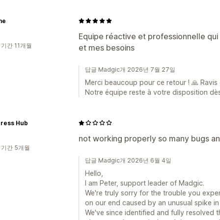
me
Equipe réactive et professionnelle qu
 기간 11개월
et mes besoins
답글 Madgic개 2026년 7월 27일
Merci beaucoup pour ce retour ! 🙏 Ravis 
Notre équipe reste à votre disposition dè
press Hub
not working properly so many bugs an
 기간 5개월
답글 Madgic개 2026년 6월 4일
Hello,
I am Peter, support leader of Madgic.
We're truly sorry for the trouble you expe
on our end caused by an unusual spike in tr
We've since identified and fully resolved