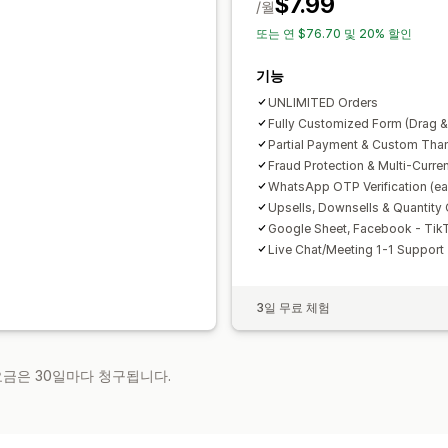
$7.99
/월
또는 연 $76.70 및 20% 할인
기능
UNLIMITED Orders
Fully Customized Form (Drag &
Partial Payment & Custom Tha
Fraud Protection & Multi-Curre
WhatsApp OTP Verification (ea
Upsells, Downsells & Quantity 
Google Sheet, Facebook - TikT
Live Chat/Meeting 1-1 Support
3일 무료 체험
 요금은 30일마다 청구됩니다.