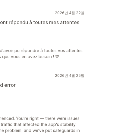
2026년 4월 22일
i ont répondu à toutes mes attentes
d'avoir pu répondre à toutes vos attentes.
s que vous en avez besoin ! 💙
2026년 4월 25일
d error
rienced. You're right — there were issues
affic that affected the app's stability.
 the problem, and we've put safeguards in