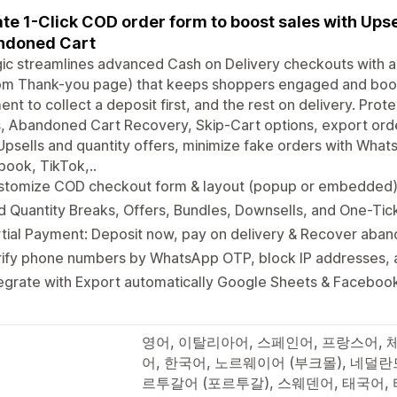
te 1-Click COD order form to boost sales with Upsel
ndoned Cart
c streamlines advanced Cash on Delivery checkouts with a 
om Thank-you page) that keeps shoppers engaged and boost
nt to collect a deposit first, and the rest on delivery. Prot
, Abandoned Cart Recovery, Skip-Cart options, export ord
Upsells and quantity offers, minimize fake orders with Wha
ook, TikTok,..
stomize COD checkout form & layout (popup or embedded) 
 Quantity Breaks, Offers, Bundles, Downsells, and One-Tic
tial Payment: Deposit now, pay on delivery & Recover aba
ify phone numbers by WhatsApp OTP, block IP addresses, a
egrate with Export automatically Google Sheets & Facebook 
영어, 이탈리아어, 스페인어, 프랑스어, 
어, 한국어, 노르웨이어 (부크몰), 네덜란
르투갈어 (포르투갈), 스웨덴어, 태국어, 