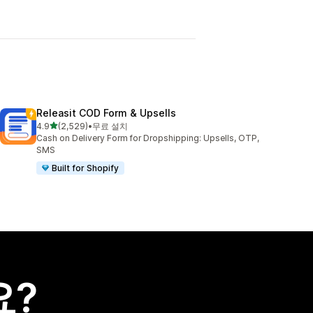
Releasit COD Form & Upsells
별 5개 중
4.9
(2,529)
•
무료 설치
총 리뷰 2529개
Cash on Delivery Form for Dropshipping: Upsells, OTP,
SMS
Built for Shopify
요?