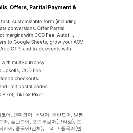
ls, Offers, Partial Payment &
fast, customizable form (including
s conversions. Offer Partial
ect margins with COD Fee, Autofill,
ers to Google Sheets, grow your AOV
tsApp OTP, and track events with
with multi-currency
k Upsells, COD Fee
ndoned checkouts.
nd limit postal codes
Pixel, TikTok Pixel
체코어, 덴마크어, 독일어, 핀란드어, 일본
드어, 폴란드어, 포르투갈어(브라질), 포
터키어, 중국어(간체), 그리고 중국어(번