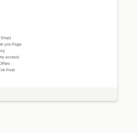
 Drop)
nk-you Page
ncy
rly access)
Offers
ok Pixel