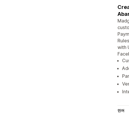
Crea
Aba
Madgi
cust
Payme
Rules
with 
Faceb
Cu
Add
Par
Ver
Int
언어