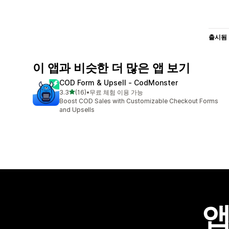
출시됨
이 앱과 비슷한 더 많은 앱 보기
COD Form & Upsell ‑ CodMonster
별 5개 중
3.3
(16)
•
무료 체험 이용 가능
총 리뷰 16개
Boost COD Sales with Customizable Checkout Forms
and Upsells
앱