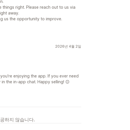
n.
things right. Please reach out to us via
right away.
g us the opportunity to improve.
2026년 4월 2일
 you're enjoying the app. If you ever need
in the in-app chat. Happy selling! 😊
제공하지 않습니다.