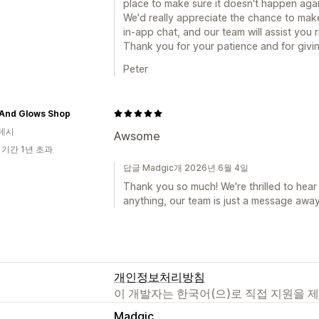
place to make sure it doesn't happen agai
We'd really appreciate the chance to make 
in-app chat, and our team will assist you 
Thank you for your patience and for givin
Peter
 And Glows Shop
데시
Awsome
 기간 1년 초과
답글 Madgic개 2026년 6월 4일
Thank you so much! We're thrilled to hear
anything, our team is just a message away 
개인정보처리방침
이 개발자는 한국어(으)로 직접 지원을 
Madgic