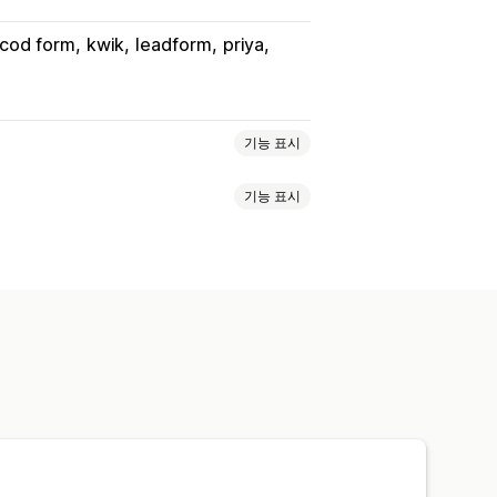
 cod form
kwik
leadform
priya
기능 표시
기능 표시
 유형 숨김
결제 유형 변경
기
글꼴 및 색상
사용자 지정 버튼
tom JavaScript
조건 논리
지
팝업
임베디드 양식
배송 옵션
매 후 상향 판매
픽셀 추적
카트 복구