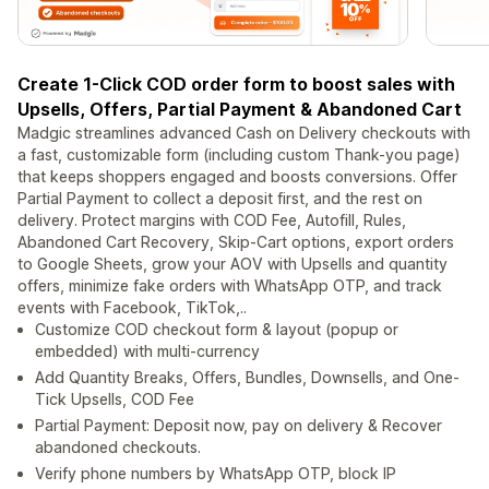
Create 1-Click COD order form to boost sales with
Upsells, Offers, Partial Payment & Abandoned Cart
Madgic streamlines advanced Cash on Delivery checkouts with
a fast, customizable form (including custom Thank-you page)
that keeps shoppers engaged and boosts conversions. Offer
Partial Payment to collect a deposit first, and the rest on
delivery. Protect margins with COD Fee, Autofill, Rules,
Abandoned Cart Recovery, Skip-Cart options, export orders
to Google Sheets, grow your AOV with Upsells and quantity
offers, minimize fake orders with WhatsApp OTP, and track
events with Facebook, TikTok,..
Customize COD checkout form & layout (popup or
embedded) with multi-currency
Add Quantity Breaks, Offers, Bundles, Downsells, and One-
Tick Upsells, COD Fee
Partial Payment: Deposit now, pay on delivery & Recover
abandoned checkouts.
Verify phone numbers by WhatsApp OTP, block IP