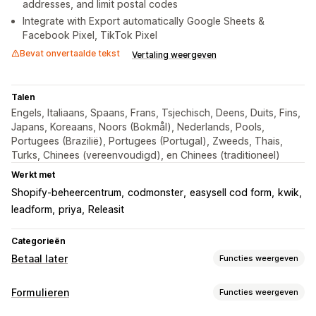
addresses, and limit postal codes
Integrate with Export automatically Google Sheets &
Facebook Pixel, TikTok Pixel
Bevat onvertaalde tekst
Vertaling weergeven
Talen
Engels, Italiaans, Spaans, Frans, Tsjechisch, Deens, Duits, Fins,
Japans, Koreaans, Noors (Bokmål), Nederlands, Pools,
Portugees (Brazilië), Portugees (Portugal), Zweeds, Thais,
Turks, Chinees (vereenvoudigd), en Chinees (traditioneel)
Werkt met
Shopify-beheercentrum
codmonster
easysell cod form
kwik
leadform
priya
Releasit
Categorieën
Betaal later
Functies weergeven
Beheer van rembours
Formulieren
Functies weergeven
Aangepaste tarieven
Voorafbetaalde incentives