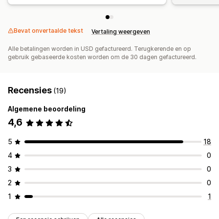
Bevat onvertaalde tekst
Vertaling weergeven
Alle betalingen worden in USD gefactureerd. Terugkerende en op
gebruik gebaseerde kosten worden om de 30 dagen gefactureerd.
Recensies
(19)
Algemene beoordeling
4,6
5
18
4
0
3
0
2
0
1
1