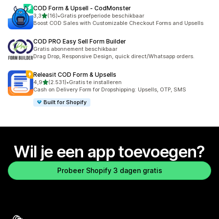
COD Form & Upsell ‑ CodMonster
van 5 sterren
3,3
(16)
•
Gratis proefperiode beschikbaar
16 recensies in totaal
Boost COD Sales with Customizable Checkout Forms and Upsells
COD PRO Easy Sell Form Builder
Gratis abonnement beschikbaar
Drag Drop, Responsive Design, quick direct/Whatsapp orders.
Releasit COD Form & Upsells
van 5 sterren
4,9
(2.531)
•
Gratis te installeren
2531 recensies in totaal
Cash on Delivery Form for Dropshipping: Upsells, OTP, SMS
Built for Shopify
Wil je een app toevoegen?
Probeer Shopify 3 dagen gratis