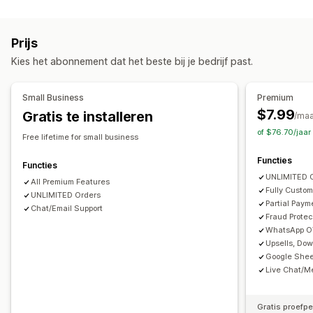
Formuliertypen
Betaalmethode verbergen
Betaalmethoden hernoemen
Aangepast
Betaalmethoden sorteren
Fraudepreventie
Prijs
Export van bestellingen
Aanpassing
Kies het abonnement dat het beste bij je bedrijf past.
Aangepaste velden
Aangepaste CSS
Formulieraanpassing
Aangepaste JavaScript
Voorwaardelijke logica
Drag-and-drop-editor
Aangepaste velden
Small Business
Premium
Lettertype en kleur
Aangepaste knoppen
$7.99
Gratis te installeren
Gegevensbeheer
/ma
Aangepaste opmaak
Aangepaste berichten
Pop-ups
of $76.70/jaa
E-mailantwoorden
Gegevensexport
Analytics
Free lifetime for small business
Ingesloten formulieren
Verzendopties
Adresvalidatie
Functies
Functies
Conversie en upselling
UNLIMITED 
All Premium Features
Kortingen
Bestelling in één klik
Upselling in één klik
Fully Custom
UNLIMITED Orders
Partial Pay
Upselling na de verkoop
Chat/Email Support
Pixel-tracking
Fraud Protec
Winkelwagenherstel
WhatsApp OT
Upsells, Dow
Google Sheet
Live Chat/Me
Gratis proefp