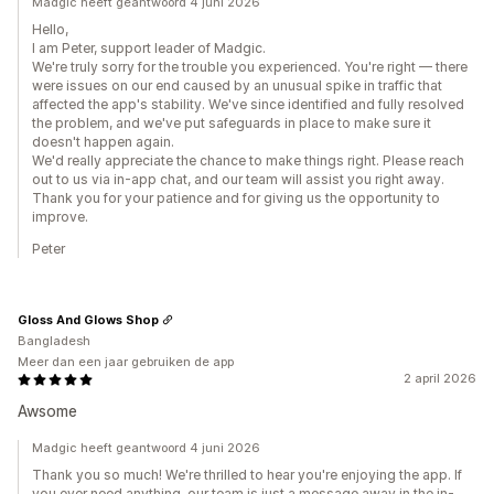
Madgic heeft geantwoord 4 juni 2026
Hello,
I am Peter, support leader of Madgic.
We're truly sorry for the trouble you experienced. You're right — there
were issues on our end caused by an unusual spike in traffic that
affected the app's stability. We've since identified and fully resolved
the problem, and we've put safeguards in place to make sure it
doesn't happen again.
We'd really appreciate the chance to make things right. Please reach
out to us via in-app chat, and our team will assist you right away.
Thank you for your patience and for giving us the opportunity to
improve.
Peter
Gloss And Glows Shop
Bangladesh
Meer dan een jaar gebruiken de app
2 april 2026
Awsome
Madgic heeft geantwoord 4 juni 2026
Thank you so much! We're thrilled to hear you're enjoying the app. If
you ever need anything, our team is just a message away in the in-