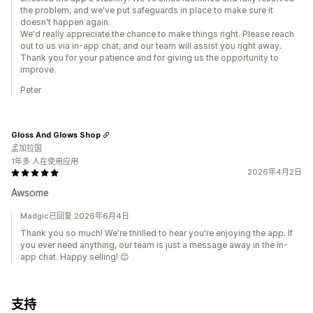
the problem, and we've put safeguards in place to make sure it
doesn't happen again.
We'd really appreciate the chance to make things right. Please reach
out to us via in-app chat, and our team will assist you right away.
Thank you for your patience and for giving us the opportunity to
improve.
Peter
Gloss And Glows Shop
孟加拉国
1年多 人在使用应用
2026年4月2日
Awsome
Madgic已回复 2026年6月4日
Thank you so much! We're thrilled to hear you're enjoying the app. If
you ever need anything, our team is just a message away in the in-
app chat. Happy selling! 😊
支持