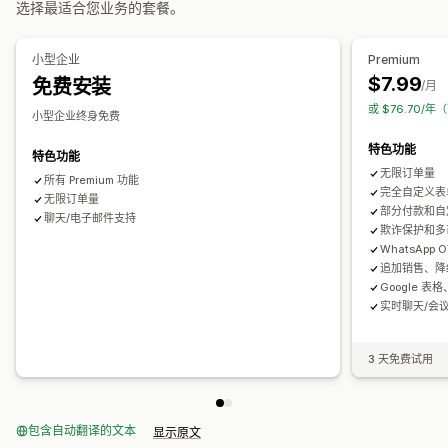
选择最适合您业务的套餐。
自定义字段
自定义 CSS
自定义 JavaScript
条件逻辑
自定义消息
弹出窗口
嵌入式表单
运输选项
地址验证
数据管理
小型企业
Premium
转化和增销
$7.99
免费安装
电子邮件回复
数据导出
分析
/月
折扣
一键下单
一键增销
售后增销
像素跟踪
弃购恢复
或 $76.70/年
小型企业终身免费
特色功能
特色功能
无限订单量
所有 Premium 功能
完全自定义表
无限订单量
部分付款和自
聊天/电子邮件支持
欺诈保护和多
WhatsApp
追加销售、降
Google 表格、
实时聊天/会
3 天免费试用
包含自动翻译的文本
显示原文