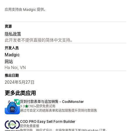
应用支持由 Madgic 提供。
资源
隐私政策
此开发者不提供直接的简体中文支持。
开发人员
Madgic
网站
Ha Noi, VN
推出日期
2024年5月27日
更多此类应用
货到付款表单与追加销售 ‑ CodMonster
星（满分 5 星）
3.3
(16)
•
提供免费试用
总共 16 条评论
通过可自定义的结账表单和追加销售提升货到付款销售
COD PRO Easy Sell Form Builder
提供免费套餐
拖放功能、响应式设计，支持快速直接下单/WhatsApp 订单。