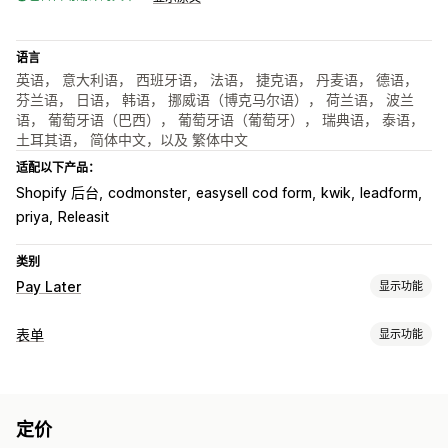
语言
英语， 意大利语， 西班牙语， 法语， 捷克语， 丹麦语， 德语，
芬兰语， 日语， 韩语， 挪威语（博克马尔语）， 荷兰语， 波兰
语， 葡萄牙语（巴西）， 葡萄牙语（葡萄牙）， 瑞典语， 泰语，
土耳其语， 简体中文，以及 繁体中文
适配以下产品：
Shopify 后台
codmonster
easysell cod form
kwik
leadform
priya
Releasit
类别
Pay Later
显示功能
货到付款管理
表单
显示功能
自定义费用
预付奖励
隐藏支付方式
重命名支付类型
表单类型
排序支付类型
欺诈预防
订单导出
自定义
表单自定义
定价
自定义
拖放式编辑器
自定义字段
字体和颜色
自定义按钮
自定义布局