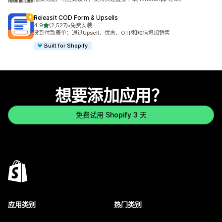
Releasit COD Form & Upsells
星（满分 5 星）
4.9
(2,527)
•
免费安装
总共 2527 条评论
货到付款表单：通过Upsell、优惠、OTP和短信增加销售
Built for Shopify
想要添加应用？
免费试用 Shopify 3 天
应用类别
热门类别