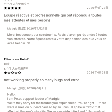
11个月 人在使用应用
2026年4月22日
Equipe réactive et professionnelle qui ont répondu à toutes
mes attentes et mes besoins
Madgic已回复 2026年7月27日
Merci beaucoup pour ce retour ! 🙏 Ravis d'avoir pu répondre à toutes
vos attentes. Notre équipe reste à votre disposition dès que vous en
avez besoin ! 💙
Elitexpress Hub
印度
5个月 人在使用应用
2026年4月25日
not working properly so many bugs and error
Madgic已回复 2026年6月4日
Hello,
I am Peter, support leader of Madgic.
We're truly sorry for the trouble you experienced. You're right — there
were issues on our end caused by an unusual spike in traffic that
affected the app's stability. We've since identified and fully resolved