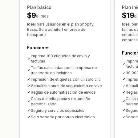
Plan básico
Plan ini
$9
$19
al mes
a
Ideal para usuarios en el plan Shopify
Ideal pa
Basic. Solo admite 1 empresa de
tarifas d
transporte.
empresa 
empresas
Funciones
Funcio
Imprime 100 etiquetas de envío y
facturas
Imprim
factur
Tarifas calculadas por la empresa de
transporte no incluidas
30.000
Impresión de etiquetas con un solo clic
Impres
Actualizaciones de seguimiento en vivo
Actual
Reglas de automatización de envíos
Reglas
Cajas de tarifa plana y de tamaño
Cajas 
personalizado
person
Seguro y servicios especiales
Seguro
Solo soporte por correo electrónico
Soport