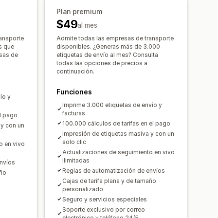
Actualizaciones de pedidos
 opciones
Ocultar tasas
Plan premium
$49
al mes
ansporte
Admite todas las empresas de transporte
s que
disponibles. ¿Generas más de 3.000
esas de
etiquetas de envío al mes? Consulta
todas las opciones de precios a
continuación.
Funciones
ío y
Imprime 3.000 etiquetas de envío y
facturas
el pago
100.000 cálculos de tarifas en el pago
 y con un
Impresión de etiquetas masiva y con un
solo clic
o en vivo
Actualizaciones de seguimiento en vivo
ilimitadas
nvíos
Reglas de automatización de envíos
año
Cajas de tarifa plana y de tamaño
personalizado
Seguro y servicios especiales
Soporte exclusivo por correo
electrónico y teléfono 24/5