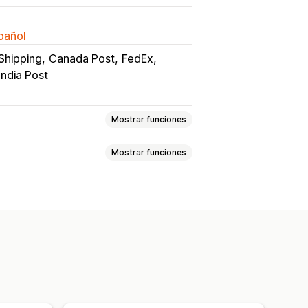
spañol
Shipping
Canada Post
FedEx
ndia Post
Mostrar funciones
Mostrar funciones
iva
Validación de direcciones
ros
Etiquetas de devolución
ransportes
Basado en el cliente
 envío
Fecha de entrega
 distancia
Basado en el producto
 de empresa de transportes
peso
Código postal
tiples orígenes
to en tiempo real
de entrega
Cronogramas