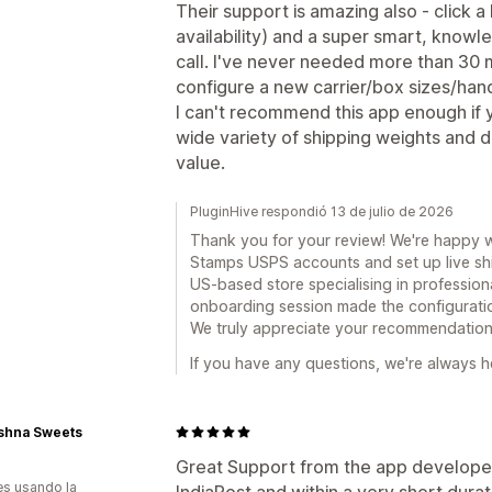
Their support is amazing also - click a
availability) and a super smart, knowl
call. I've never needed more than 30 
configure a new carrier/box sizes/hand
I can't recommend this app enough if 
wide variety of shipping weights and di
value.
PluginHive respondió 13 de julio de 2026
Thank you for your review! We're happy 
Stamps USPS accounts and set up live shi
US-based store specialising in professiona
onboarding session made the configuratio
We truly appreciate your recommendation
If you have any questions, we're always he
ishna Sweets
Great Support from the app developers
s usando la
IndiaPost and within a very short durati