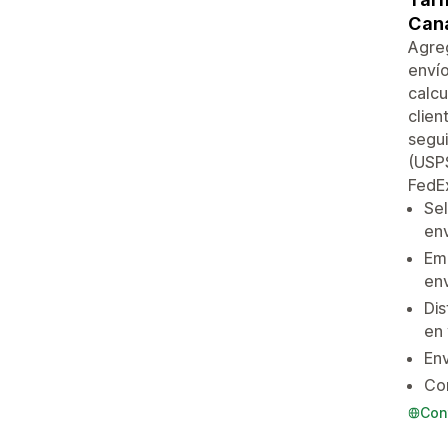
Cana
Agreg
envío
calcu
clien
segui
(USPS
FedEx
Sel
env
Emp
env
Dis
en 
Env
Com
Con