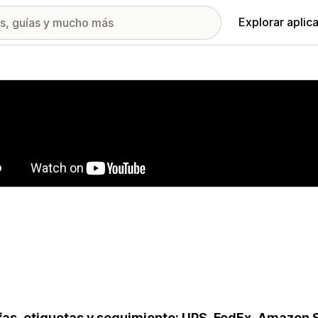
Explorar aplic
ía de imágenes destacadas
fas, etiquetas y seguimiento: UPS, FedEx, Amazon S