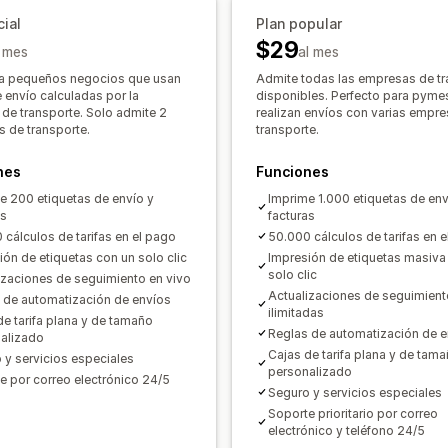
Notificaciones de correo electrónico
Validación de direcciones
Renombrar
cial
Plan popular
$29
Reglas personalizadas
l mes
al mes
ra pequeños negocios que usan
Admite todas las empresas de tr
e envío calculadas por la
disponibles. Perfecto para pyme
de transporte. Solo admite 2
realizan envíos con varias empr
 de transporte.
transporte.
nes
Funciones
e 200 etiquetas de envío y
Imprime 1.000 etiquetas de env
as
facturas
 cálculos de tarifas en el pago
50.000 cálculos de tarifas en 
ión de etiquetas con un solo clic
Impresión de etiquetas masiva
solo clic
izaciones de seguimiento en vivo
Actualizaciones de seguimient
 de automatización de envíos
ilimitadas
de tarifa plana y de tamaño
Reglas de automatización de e
alizado
Cajas de tarifa plana y de tam
 y servicios especiales
personalizado
e por correo electrónico 24/5
Seguro y servicios especiales
Soporte prioritario por correo
electrónico y teléfono 24/5