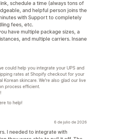
 link, schedule a time (always tons of
edgeable, and helpful person joins the
minutes with Support to completely
ling fees, etc.
you have multiple package sizes, a
stances, and multiple carriers. Insane
we could help you integrate your UPS and
pping rates at Shopify checkout for your
l Korean skincare. We're also glad our live
n process efficient.
!
re to help!
6 de julio de 2026
. I needed to integrate with
on they were able to pull it off. The