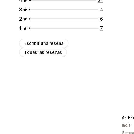
4
21
3
4
2
6
1
7
Escribir una reseña
Todas las reseñas
Sri Kr
India
5 mese