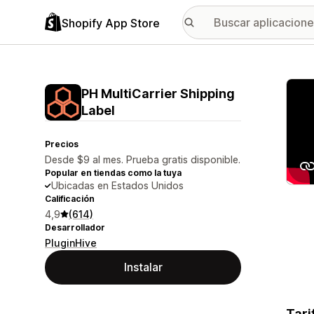
Shopify App Store
Galer
PH MultiCarrier Shipping
Label
Precios
Desde $9 al mes. Prueba gratis disponible.
Popular en tiendas como la tuya
Ubicadas en Estados Unidos
Calificación
4,9
(614)
Desarrollador
PluginHive
Instalar
Tari