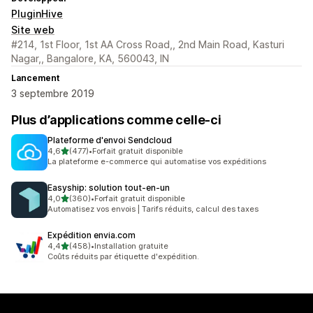
PluginHive
Site web
#214, 1st Floor, 1st AA Cross Road,, 2nd Main Road, Kasturi
Nagar,, Bangalore, KA, 560043, IN
Lancement
3 septembre 2019
Plus d’applications comme celle-ci
Plateforme d'envoi Sendcloud
étoile(s) sur 5
4,6
(477)
•
Forfait gratuit disponible
477 avis au total
La plateforme e-commerce qui automatise vos expéditions
Easyship: solution tout‑en‑un
étoile(s) sur 5
4,0
(360)
•
Forfait gratuit disponible
360 avis au total
Automatisez vos envois | Tarifs réduits, calcul des taxes
Expédition envia.com
étoile(s) sur 5
4,4
(458)
•
Installation gratuite
458 avis au total
Coûts réduits par étiquette d'expédition.