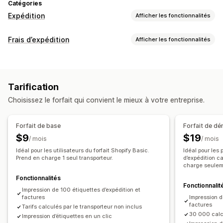
Catégories
Expédition
Afficher les fonctionnalités
Étiquettes et emballages
Frais d’expédition
Afficher les fonctionnalités
Création d’étiquette
Impression en bloc
Calcul du tarif
Validation de l’adresse
Bordereaux d’expédition
Tarif fixe
En fonction du transporteur
En fonction du client
Documents personnalisés
Étiquettes de retour
Tarification
En fonction des dimensions
En fonction de la distance
Emballage
Assurance d’expédition
Règles d’expédition
Choisissez le forfait qui convient le mieux à votre entreprise.
En fonction du produit
En fonction de la quantité
Date de livraison
Synchronisation des commandes
En fonction du poids
Code postal
Mélange de taux
Sélection du transporteur
Frais d’expédition
Forfait de base
Forfait de d
Multi-zone
Multi-origine
Gestion des expéditions
$9
$19
/ mois
/ mois
Personnalisation
Synchronisation des commandes
Suivi en temps réel
Idéal pour les utilisateurs du forfait Shopify Basic.
Idéal pour les 
Notifications personnalisées
Prend en charge 1 seul transporteur.
Date de livraison
d’expédition ca
Notifications par e-mail
Mises à jour des commandes
charge seuleme
Planification
Validation de l’adresse
Fonctionnalités
Options de renommage
Masquer les tarifs
Fonctionnalit
Impression de 100 étiquettes d’expédition et
Règles personnalisées
factures
Impression d
factures
Tarifs calculés par le transporteur non inclus
30 000 calcu
Impression d’étiquettes en un clic