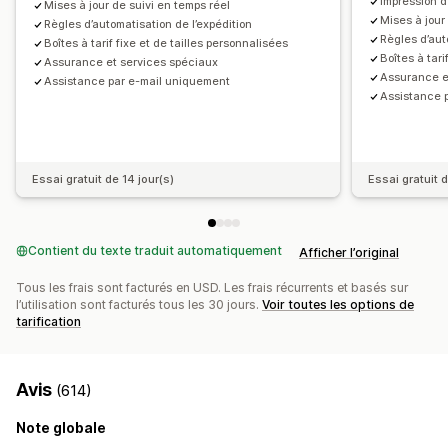
Impression d
Mises à jour de suivi en temps réel
Mises à jour
Règles d’automatisation de l’expédition
Règles d’aut
Boîtes à tarif fixe et de tailles personnalisées
Boîtes à tari
Assurance et services spéciaux
Assurance e
Assistance par e-mail uniquement
Assistance p
Essai gratuit de 14 jour(s)
Essai gratuit d
Contient du texte traduit automatiquement
Afficher l’original
Tous les frais sont facturés en USD. Les frais récurrents et basés sur
l’utilisation sont facturés tous les 30 jours.
Voir toutes les options de
tarification
Avis
(614)
Note globale