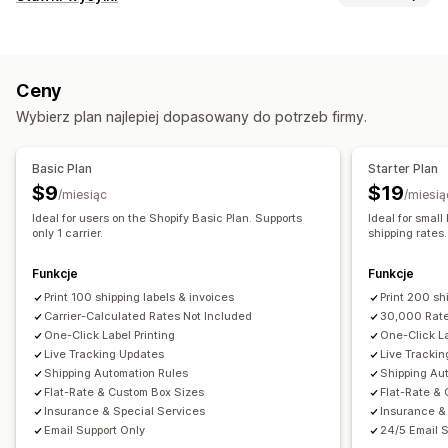
Tworzenie etykiet
Drukowanie zbiorcze
Obliczanie stawek
Weryfikacja adresu
Specyfikacja towarów
Stała opłata
Na podstawie przewoźnika
Dokumenty celne
Etykiety zwrotne
Opakowanie
Ceny
Na podstawie klienta
Na podstawie wymiarów
Ubezpieczenie przesyłki
Zasady wysyłki
Data dostawy
Wybierz plan najlepiej dopasowany do potrzeb firmy.
Na podstawie odległości
Na podstawie produktu
Synchronizacja zamówień
Wybór przewoźnika
Na podstawie ilości
Na podstawie wagi
Kod pocztowy
Stawki wysyłki
Basic Plan
Starter Plan
Łączenie stawek
Do wielu stref
Z wielu miejsc nadania
Zarządzanie przesyłkami
$9
$19
/miesiąc
/miesią
Dostosowanie
Synchronizacja zamówień
Ideal for users on the Shopify Basic Plan. Supports
Ideal for smal
Niestandardowe powiadomienia
only 1 carrier.
Data dostawy
shipping rates.
Śledzenie w czasie rzeczywistym
Powiadomienia e-mail
Planowanie
Weryfikacja adresu
Zmień nazwę opcji
Aktualizacje zamówienia
Funkcje
Funkcje
Ukryj stawki
Reguły niestandardowe
Print 100 shipping labels & invoices
Print 200 sh
Carrier-Calculated Rates Not Included
30,000 Rate
One-Click Label Printing
One-Click La
Live Tracking Updates
Live Tracki
Shipping Automation Rules
Shipping Au
Flat-Rate & Custom Box Sizes
Flat-Rate &
Insurance & Special Services
Insurance &
Email Support Only
24/5 Email 