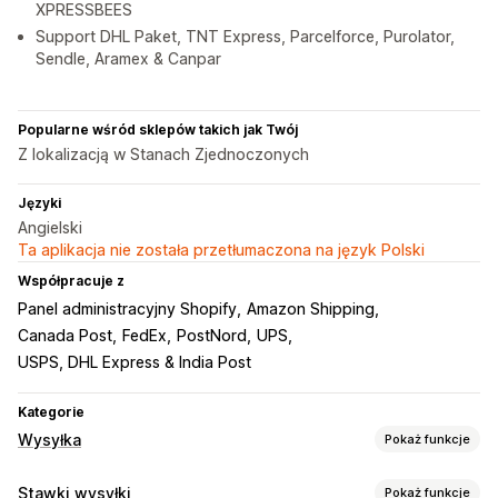
XPRESSBEES
Support DHL Paket, TNT Express, Parcelforce, Purolator,
Sendle, Aramex & Canpar
Popularne wśród sklepów takich jak Twój
Z lokalizacją w Stanach Zjednoczonych
Języki
Angielski
Ta aplikacja nie została przetłumaczona na język Polski
Współpracuje z
Panel administracyjny Shopify
Amazon Shipping
Canada Post
FedEx
PostNord
UPS
USPS, DHL Express & India Post
Kategorie
Wysyłka
Pokaż funkcje
Etykiety i opakowanie
Stawki wysyłki
Pokaż funkcje