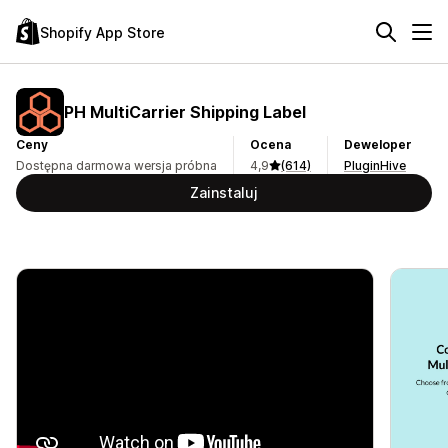
Shopify App Store
PH MultiCarrier Shipping Label
Ceny
Ocena
Deweloper
Dostępna darmowa wersja próbna
4,9
(614)
PluginHive
Zainstaluj