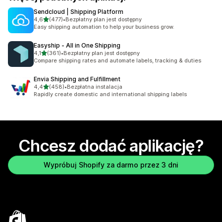
Sendcloud | Shipping Platform
na 5 gwiazdek
4,6
(477)
•
Bezpłatny plan jest dostępny
Łączna liczba recenzji: 477
Easy shipping automation to help your business grow.
Easyship ‑ All in One Shipping
na 5 gwiazdek
4,1
(361)
•
Bezpłatny plan jest dostępny
Łączna liczba recenzji: 361
Compare shipping rates and automate labels, tracking & duties
Envia Shipping and Fulfillment
na 5 gwiazdek
4,4
(458)
•
Bezpłatna instalacja
Łączna liczba recenzji: 458
Rapidly create domestic and international shipping labels
Chcesz dodać aplikację?
Wypróbuj Shopify za darmo przez 3 dni