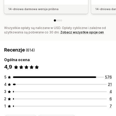
14-dniowa darmowa wersja próbna
14-dniowa da
Wszystkie opłaty są naliczane w USD. Opłaty cykliczne i zależne od
użytkowania są pobierane co 30 dni.
Zobacz wszystkie opcje cen
Recenzje
(614)
Ogólna ocena
4,9
5
576
4
21
3
4
2
6
1
7