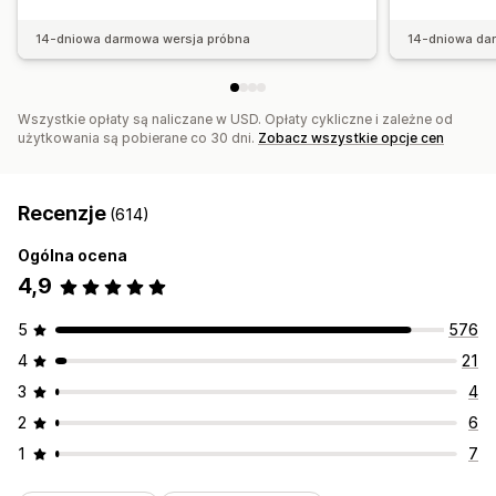
14-dniowa darmowa wersja próbna
14-dniowa da
Wszystkie opłaty są naliczane w USD. Opłaty cykliczne i zależne od
użytkowania są pobierane co 30 dni.
Zobacz wszystkie opcje cen
Recenzje
(614)
Ogólna ocena
4,9
5
576
4
21
3
4
2
6
1
7