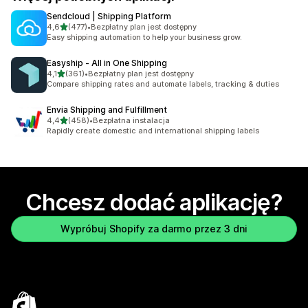
Sendcloud | Shipping Platform
na 5 gwiazdek
4,6
(477)
•
Bezpłatny plan jest dostępny
Łączna liczba recenzji: 477
Easy shipping automation to help your business grow.
Easyship ‑ All in One Shipping
na 5 gwiazdek
4,1
(361)
•
Bezpłatny plan jest dostępny
Łączna liczba recenzji: 361
Compare shipping rates and automate labels, tracking & duties
Envia Shipping and Fulfillment
na 5 gwiazdek
4,4
(458)
•
Bezpłatna instalacja
Łączna liczba recenzji: 458
Rapidly create domestic and international shipping labels
Chcesz dodać aplikację?
Wypróbuj Shopify za darmo przez 3 dni