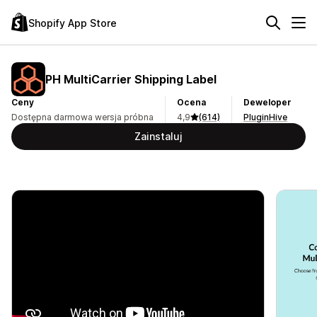
Shopify App Store
PH MultiCarrier Shipping Label
Ceny
Ocena
Deweloper
Dostępna darmowa wersja próbna
4,9
(614)
PluginHive
Zainstaluj