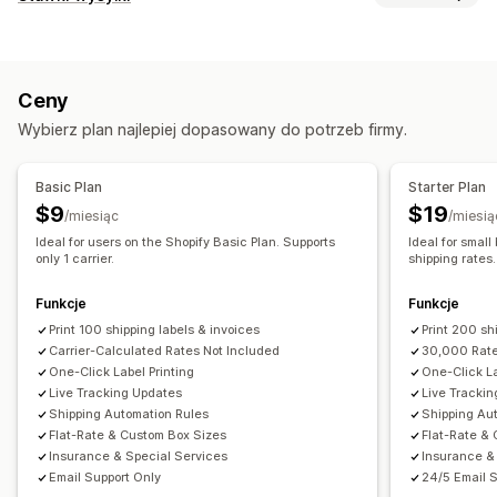
Tworzenie etykiet
Drukowanie zbiorcze
Obliczanie stawek
Weryfikacja adresu
Specyfikacja towarów
Stała opłata
Na podstawie przewoźnika
Dokumenty celne
Etykiety zwrotne
Opakowanie
Ceny
Na podstawie klienta
Na podstawie wymiarów
Ubezpieczenie przesyłki
Zasady wysyłki
Data dostawy
Wybierz plan najlepiej dopasowany do potrzeb firmy.
Na podstawie odległości
Na podstawie produktu
Synchronizacja zamówień
Wybór przewoźnika
Na podstawie ilości
Na podstawie wagi
Kod pocztowy
Stawki wysyłki
Basic Plan
Starter Plan
Łączenie stawek
Do wielu stref
Z wielu miejsc nadania
Zarządzanie przesyłkami
$9
$19
/miesiąc
/miesią
Dostosowanie
Synchronizacja zamówień
Ideal for users on the Shopify Basic Plan. Supports
Ideal for smal
Niestandardowe powiadomienia
only 1 carrier.
Data dostawy
shipping rates.
Śledzenie w czasie rzeczywistym
Powiadomienia e-mail
Planowanie
Weryfikacja adresu
Zmień nazwę opcji
Aktualizacje zamówienia
Funkcje
Funkcje
Ukryj stawki
Reguły niestandardowe
Print 100 shipping labels & invoices
Print 200 sh
Carrier-Calculated Rates Not Included
30,000 Rate
One-Click Label Printing
One-Click La
Live Tracking Updates
Live Tracki
Shipping Automation Rules
Shipping Au
Flat-Rate & Custom Box Sizes
Flat-Rate &
Insurance & Special Services
Insurance &
Email Support Only
24/5 Email 