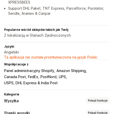
XPRESSBEES
Support DHL Paket, TNT Express, Parcelforce, Purolator,
Sendle, Aramex & Canpar
Popularne wśród sklepów takich jak Twój
Z lokalizacją w Stanach Zjednoczonych
Języki
Angielski
Ta aplikacja nie została przetłumaczona na język Polski
Współpracuje z
Panel administracyjny Shopify
Amazon Shipping
Canada Post
FedEx
PostNord
UPS
USPS, DHL Express & India Post
Kategorie
Wysyłka
Pokaż funkcje
Etykiety i opakowanie
Stawki wysyłki
Pokaż funkcje