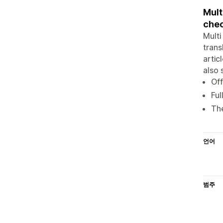
Mult
chec
Multi
trans
artic
also 
Off
Ful
The
언어
범주