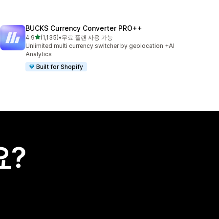
BUCKS Currency Converter PRO++
별 5개 중
4.9
(1,135)
•
무료 플랜 사용 가능
총 리뷰 1135개
Unlimited multi currency switcher by geolocation +AI
Analytics
Built for Shopify
요?