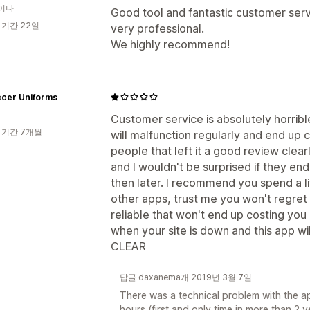
이나
Good tool and fantastic customer servi
 기간 22일
very professional.
We highly recommend!
ccer Uniforms
Customer service is absolutely horribl
 기간 7개월
will malfunction regularly and end up 
people that left it a good review clear
and I wouldn't be surprised if they en
then later. I recommend you spend a li
other apps, trust me you won't regret 
reliable that won't end up costing yo
when your site is down and this app wil
CLEAR
답글 daxanema개 2019년 3월 7일
There was a technical problem with the a
hours (first and only time in more than 2