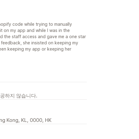
opify code while trying to manually
it on my app and while I was in the
ed the staff access and gave me a one star
 feedback, she insisted on keeping my
tween keeping my app or keeping her
제공하지 않습니다.
ng Kong, KL, 0000, HK