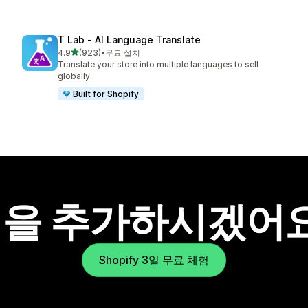
T Lab ‑ AI Language Translate
별 5개 중
4.9
(923)
•
무료 설치
총 리뷰 923개
Translate your store into multiple languages to sell
globally.
Built for Shopify
을 추가하시겠어
Shopify 3일 무료 체험