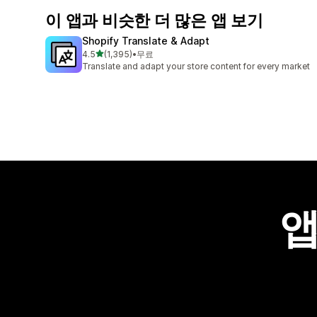
이 앱과 비슷한 더 많은 앱 보기
Shopify Translate & Adapt
별 5개 중
4.5
(1,395)
•
무료
총 리뷰 1395개
Translate and adapt your store content for every market
앱