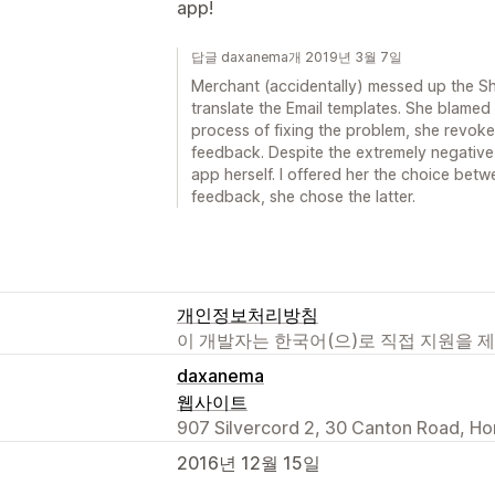
app!
답글 daxanema개 2019년 3월 7일
Merchant (accidentally) messed up the Sh
translate the Email templates. She blamed 
process of fixing the problem, she revok
feedback. Despite the extremely negative
app herself. I offered her the choice be
feedback, she chose the latter.
개인정보처리방침
이 개발자는 한국어(으)로 직접 지원을 
daxanema
웹사이트
907 Silvercord 2, 30 Canton Road, Ho
2016년 12월 15일