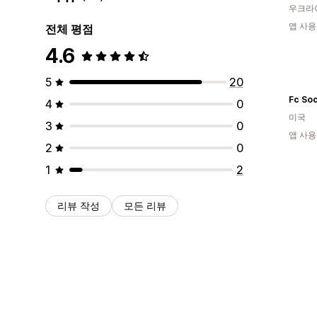
우크라
앱 사용
전체 평점
4.6
5
20
Fc So
4
0
미국
3
0
앱 사용
2
0
1
2
리뷰 작성
모든 리뷰