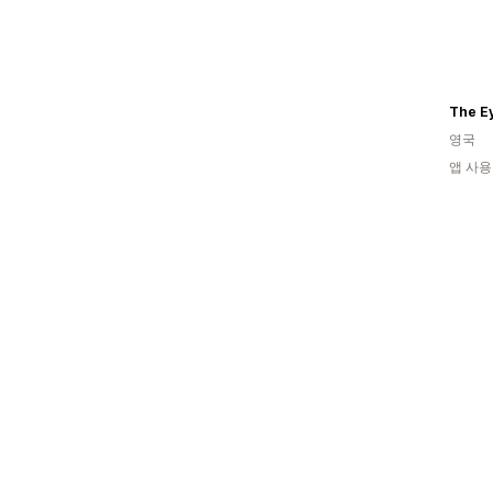
The E
영국
앱 사용