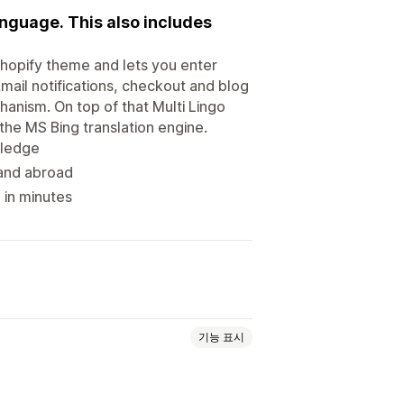
anguage. This also includes
Shopify theme and lets you enter
mail notifications, checkout and blog
chanism. On top of that Multi Lingo
the MS Bing translation engine.
wledge
rand abroad
 in minutes
기능 표시