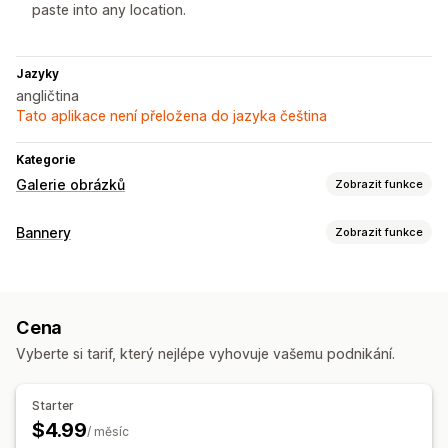
paste into any location.
Jazyky
angličtina
Tato aplikace není přeložena do jazyka čeština
Kategorie
Galerie obrázků
Zobrazit funkce
Typy galerií
Bannery
Zobrazit funkce
Karusel
Inspirativní návrhy
Posuvník
Typ banneru
Přizpůsobení
Více oznámení
Stránka produktu
Propagační
Vlastní CSS
Změna velikosti obrázků
Cena
Personalizovaná doporučení
Responzivní design pro mobilní zařízení
Vyberte si tarif, který nejlépe vyhovuje vašemu podnikání.
Přizpůsobení
Pozice banneru
Animace
Připnuté zobrazení
Starter
Odkazy a tlačítka
Pozadí
Barva a písmo
Vlastní CSS
$4.99
/ měsíc
Více jazyků
Responzivní design pro mobilní zařízení