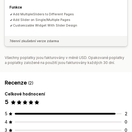
Funkce
Analytika a vykazování
Add MultipleSliders to Different Pages
A/​B testování
Výkazy návštěvnosti
Segmenty zákazníků
Add Slider on Single/Multiple Pages
Customizable Widget With Slider Design
7denní zkušební verze zdarma
Všechny poplatky jsou fakturovány v měně USD. Opakované poplatky
a poplatky založené na použití jsou fakturovány každých 30 dní.
Recenze
(2)
Celkové hodnocení
5
5
2
4
0
3
0