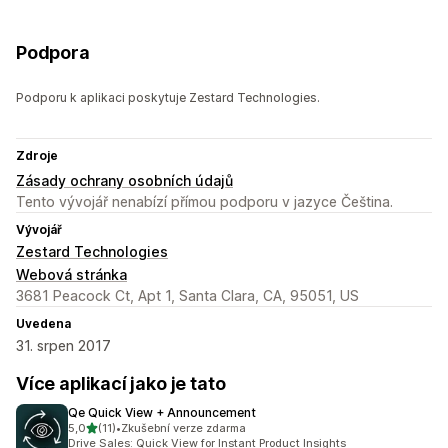
Podpora
Podporu k aplikaci poskytuje Zestard Technologies.
Zdroje
Zásady ochrany osobních údajů
Tento vývojář nenabízí přímou podporu v jazyce Čeština.
Vývojář
Zestard Technologies
Webová stránka
3681 Peacock Ct, Apt 1, Santa Clara, CA, 95051, US
Uvedena
31. srpen 2017
Více aplikací jako je tato
Qe Quick View + Announcement
z 5 hvězd
5,0
(11)
•
Zkušební verze zdarma
Celkový počet recenzí: 11
Drive Sales: Quick View for Instant Product Insights