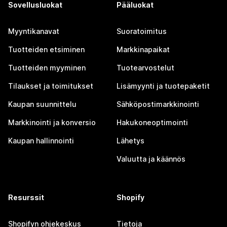
Sovellusluokat
Pääluokat
Myyntikanavat
Suoratoimitus
Tuotteiden etsiminen
Markkinapaikat
Tuotteiden myyminen
Tuotearvostelut
Tilaukset ja toimitukset
Lisämyynti ja tuotepaketit
Kaupan suunnittelu
Sähköpostimarkkinointi
Markkinointi ja konversio
Hakukoneoptimointi
Kaupan hallinnointi
Lähetys
Valuutta ja käännös
Resurssit
Shopify
Shopifyn ohjekeskus
Tietoja