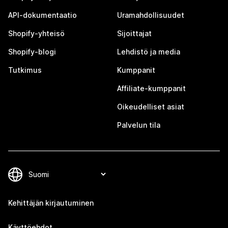
API-dokumentaatio
Uramahdollisuudet
Shopify-yhteisö
Sijoittajat
Shopify-blogi
Lehdistö ja media
Tutkimus
Kumppanit
Affiliate-kumppanit
Oikeudelliset asiat
Palvelun tila
Kehittäjän kirjautuminen
Käyttöehdot