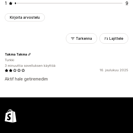
1
9
Kirjoita arvostelu
Tarkenna
Lajittele
Takma Takma
Turkki
3 minuuttia sovelluksen käyttöä
16. joulukuu 2025
Aktif hale getiremedim