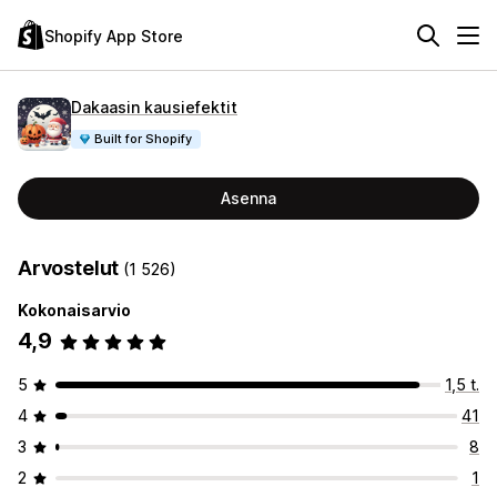
Shopify App Store
Dakaasin kausiefektit
Built for Shopify
Asenna
Arvostelut
(1 526)
Kokonaisarvio
4,9
5
1,5 t.
4
41
3
8
2
1