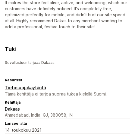
It makes the store feel alive, active, and welcoming, which our
customers have definitely noticed. It’s completely free,
optimized perfectly for mobile, and didn't hurt our site speed
at all. Highly recommend Dakas to any merchant wanting to
add a professional, festive touch to their site!
Tuki
Sovellustuen tarjoaa Dakaas.
Resurssit
Tietosuojakäytäntö
Tämä kehittäjä ei tarjoa suoraa tukea kielellä Suomi.
Kehittäjä
Dakaas
Ahmedabad, India, GJ, 380058, IN
Lanseerattu
14. toukokuu 2021