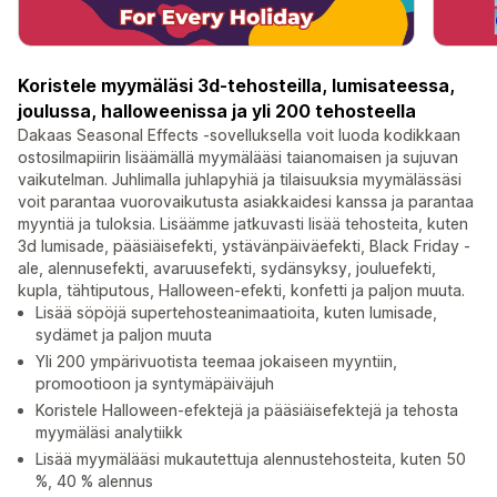
Koristele myymäläsi 3d-tehosteilla, lumisateessa,
joulussa, halloweenissa ja yli 200 tehosteella
Dakaas Seasonal Effects -sovelluksella voit luoda kodikkaan
ostosilmapiirin lisäämällä myymälääsi taianomaisen ja sujuvan
vaikutelman. Juhlimalla juhlapyhiä ja tilaisuuksia myymälässäsi
voit parantaa vuorovaikutusta asiakkaidesi kanssa ja parantaa
myyntiä ja tuloksia. Lisäämme jatkuvasti lisää tehosteita, kuten
3d lumisade, pääsiäisefekti, ystävänpäiväefekti, Black Friday -
ale, alennusefekti, avaruusefekti, sydänsyksy, jouluefekti,
kupla, tähtiputous, Halloween-efekti, konfetti ja paljon muuta.
Lisää söpöjä supertehosteanimaatioita, kuten lumisade,
sydämet ja paljon muuta
Yli 200 ympärivuotista teemaa jokaiseen myyntiin,
promootioon ja syntymäpäiväjuh
Koristele Halloween-efektejä ja pääsiäisefektejä ja tehosta
myymäläsi analytiikk
Lisää myymälääsi mukautettuja alennustehosteita, kuten 50
%, 40 % alennus