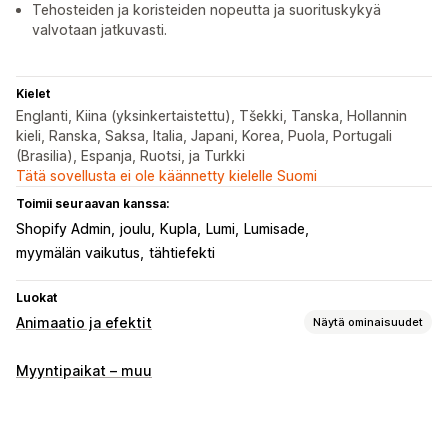
Tehosteiden ja koristeiden nopeutta ja suorituskykyä
valvotaan jatkuvasti.
Kielet
Englanti, Kiina (yksinkertaistettu), Tšekki, Tanska, Hollannin
kieli, Ranska, Saksa, Italia, Japani, Korea, Puola, Portugali
(Brasilia), Espanja, Ruotsi, ja Turkki
Tätä sovellusta ei ole käännetty kielelle Suomi
Toimii seuraavan kanssa:
Shopify Admin
joulu
Kupla
Lumi
Lumisade
myymälän vaikutus
tähtiefekti
Luokat
Animaatio ja efektit
Näytä ominaisuudet
Mukautukset
Myyntipaikat – muu
3D-animaatiot
Animaatioiden hallinta
Taustat
Kursoriefektit
Mukautetut animaatiot
Putoamisefektit
Interaktiiviset animaatiot
Musiikki
Sivukohtaiset efektit