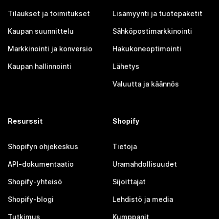
Tilaukset ja toimitukset
Lisämyynti ja tuotepaketit
Kaupan suunnittelu
Sähköpostimarkkinointi
Markkinointi ja konversio
Hakukoneoptimointi
Kaupan hallinnointi
Lähetys
Valuutta ja käännös
Resurssit
Shopify
Shopifyn ohjekeskus
Tietoja
API-dokumentaatio
Uramahdollisuudet
Shopify-yhteisö
Sijoittajat
Shopify-blogi
Lehdistö ja media
Tutkimus
Kumppanit