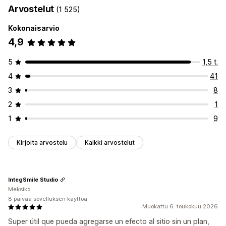
Arvostelut
(1 525)
Väri
Koko
Nopeus
Kuvakkeet
Kuvat
Tiedostojen lataus (lähettäminen)
Mobiiliresponsiivisuus
Kokonaisarvio
Ajastaminen
4,9
Kausittaiset tapahtumat
5
1,5 t.
Syksy
Black Friday (BFCM)
Joulu
Halloween
Uusi vuosi
4
41
Kevät
Kesä
Ystävänpäivä
Talvi
Kampanjat
3
8
Mukautetut tapahtumat
2
1
1
9
Kirjoita arvostelu
Kaikki arvostelut
IntegSmile Studio
Meksiko
8 päivää sovelluksen käyttöä
Muokattu 6. toukokuu 2026
Super útil que pueda agregarse un efecto al sitio sin un plan,