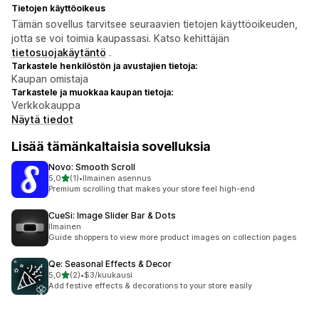
Tietojen käyttöoikeus
Tämän sovellus tarvitsee seuraavien tietojen käyttöoikeuden,
jotta se voi toimia kaupassasi. Katso kehittäjän
tietosuojakäytäntö
.
Tarkastele henkilöstön ja avustajien tietoja:
Kaupan omistaja
Tarkastele ja muokkaa kaupan tietoja:
Verkkokauppa
Näytä tiedot
Lisää tämänkaltaisia sovelluksia
Novo: Smooth Scroll
/ 5 tähteä
5,0
(1)
•
Ilmainen asennus
1 arvostelua yhteensä
Premium scrolling that makes your store feel high-end
CueSi: Image Slider Bar & Dots
Ilmainen
Guide shoppers to view more product images on collection pages
Qe: Seasonal Effects & Decor
/ 5 tähteä
5,0
(2)
•
$3/kuukausi
2 arvostelua yhteensä
Add festive effects & decorations to your store easily