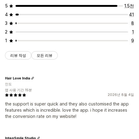
새해
봄
여름
발렌타인 데이
겨울
프로모션
사용자 지정 이벤트
5
1.5천
4
41
3
8
2
1
1
9
리뷰 작성
모든 리뷰
Hair Love India
인도
앱 사용 기간 15분
2026년 8월 4일
the support is super quick and they also customised the app
features which is incredible. love the app. i hope it increases
the conversion rate on my website!
IntegSmile Studio