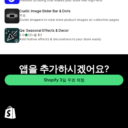
Premium scrolling that makes your store feel high-end
CueSi: Image Slider Bar & Dots
무료
Guide shoppers to view more product images on collection pages
Qe: Seasonal Effects & Decor
별 5개 중
5.0
(2)
•
월 $3
총 리뷰 2개
Add festive effects & decorations to your store easily
앱을 추가하시겠어요?
Shopify 3일 무료 체험