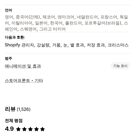
언어
영어, 중국어(간체), 체코어, 덴마크어, 네덜란드어, 프랑스어, 독일
어, 이탈리아어, 일본어, 한국어, 폴란드어, 포르투갈어(브라질), 스
페인어, 스웨덴어, 그리고 터키어
다음과 호환:
Shopify 관리자
강설량
거품
눈
별 효과
저장 효과
크리스마스
범주
애니메이션 및 효과
기능 표시
맞춤 설정
스토어프론트 - 기타
3D 애니메이션
애니메이션 제어
배경
커서 효과
사용자 지정 애니메이션
낙하 효과
대화형 애니메이션
음악
페이지별 효과
색상
사이즈
속도
아이콘
이미지
파일 업로드
리뷰
(1,526)
모바일 반응형
일정
전체 평점
계절 이벤트
4.9
가을
블랙 프라이데이 사이버 먼데이(BFCM)
크리스마스
할로윈