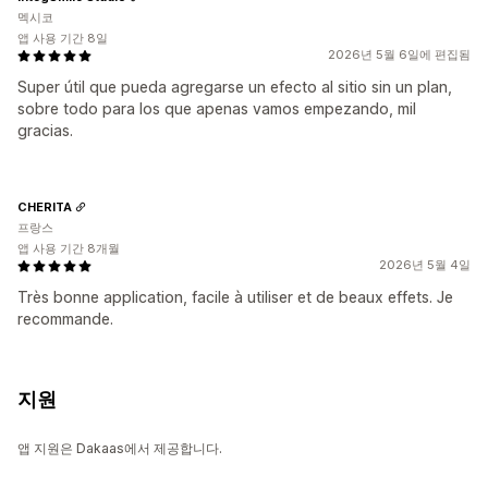
멕시코
앱 사용 기간 8일
2026년 5월 6일에 편집됨
Super útil que pueda agregarse un efecto al sitio sin un plan,
sobre todo para los que apenas vamos empezando, mil
gracias.
CHERITA
프랑스
앱 사용 기간 8개월
2026년 5월 4일
Très bonne application, facile à utiliser et de beaux effets. Je
recommande.
지원
앱 지원은 Dakaas에서 제공합니다.