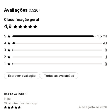
Efeitos de queda
Animações interativas
Música
Avaliações
(1.526)
Efeitos específicos da página
Cor
Tamanho
Velocidade
Ícones
Imagens
Upload de arquivo
Classificação geral
Responsividade para dispositivos móveis
Agendamento
4,9
Eventos sazonais
5
1,5 mil
Outono
Black Friday (BFCM)
Christmas
Halloween
4
41
Ano novo
Primavera
Summer
Dia dos namorados
Inverno
3
8
Promoções
Eventos personalizados
2
1
1
9
Escrever avaliação
Todas as avaliações
Hair Love India
Índia
15 minutos usando o app
4 de agosto de 2026