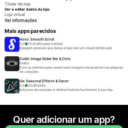
Titular da loja
Ver e editar dados da loja:
Loja virtual
Ver informações
Mais apps parecidos
Novo: Smooth Scroll
de 5 estrelas
5,0
(1)
•
Grátis para instalar
1 avaliações ao todo
Rolagem premium que deixa a loja com um visual sofisticado
CueSi: Image Slider Bar & Dots
Grátis
Guie os clientes para verem mais imagens de produtos nas páginas
de coleções
Qe: Seasonal Effects & Decor
de 5 estrelas
5,0
(2)
•
$3/mês
2 avaliações ao todo
Adicione decorações e efeitos festivos facilmente à sua loja
Quer adicionar um app?