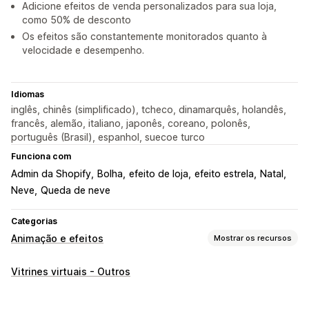
Adicione efeitos de venda personalizados para sua loja,
como 50% de desconto
Os efeitos são constantemente monitorados quanto à
velocidade e desempenho.
Idiomas
inglês, chinês (simplificado), tcheco, dinamarquês, holandês,
francês, alemão, italiano, japonês, coreano, polonês,
português (Brasil), espanhol, suecoe turco
Funciona com
Admin da Shopify
Bolha
efeito de loja
efeito estrela
Natal
Neve
Queda de neve
Categorias
Animação e efeitos
Mostrar os recursos
Personalização
Vitrines virtuais - Outros
Animações 3D
Controle de animação
Planos de fundo
Efeitos do cursor
Animações personalizadas