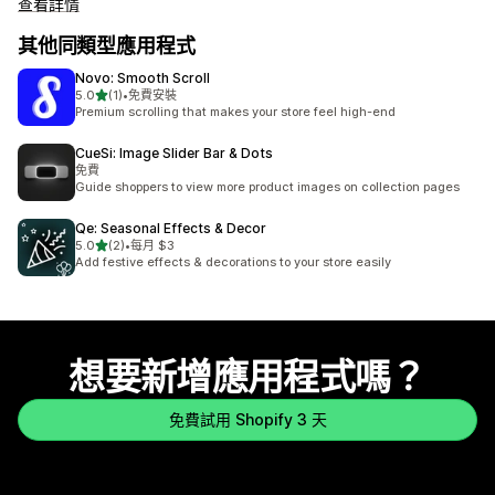
查看詳情
其他同類型應用程式
Novo: Smooth Scroll
滿分 5 顆星
5.0
(1)
•
免費安裝
共有 1 則評價
Premium scrolling that makes your store feel high-end
CueSi: Image Slider Bar & Dots
免費
Guide shoppers to view more product images on collection pages
Qe: Seasonal Effects & Decor
滿分 5 顆星
5.0
(2)
•
每月 $3
共有 2 則評價
Add festive effects & decorations to your store easily
想要新增應用程式嗎？
免費試用 Shopify 3 天