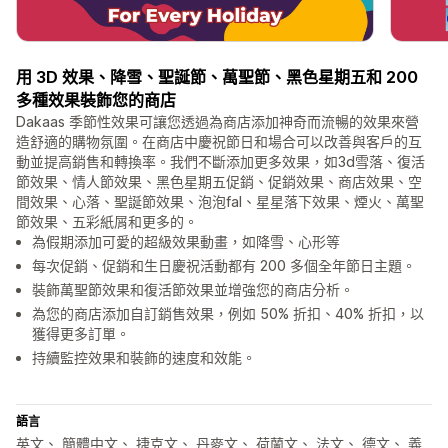
用 3D 效果、降雪、聖誕節、萬聖節、黑色星期五和 200
多種效果裝飾您的商店
Dakaas 季節性效果可讓您透過為商店添加神奇而流暢的效果來營
造舒適的購物氛圍。在商店中慶祝節日和場合可以改善與客戶的互
動並提高銷售和轉換率。我們不斷添加更多效果，如3d雪落、復活
節效果、情人節效果、黑色星期五促銷、促銷效果、商店效果、空
間效果、心落、聖誕節效果、泡泡fal、星星落下效果、煙火、萬聖
節效果、五彩紙屑和更多的。
為假期添加可愛的超級效果動畫，如降雪、心形等
每次促銷、促銷和生日慶祝活動都有 200 多個全年節日主題。
裝飾萬聖節效果和復活節效果並增強您的商店分析。
為您的商店添加自訂銷售效果，例如 50% 折扣、40% 折扣，以
獲得更多訂單。
持續監控效果和裝飾的速度和效能。
語言
英文、 簡體中文、 捷克文、 丹麥文、 荷蘭文、 法文、 德文、 義