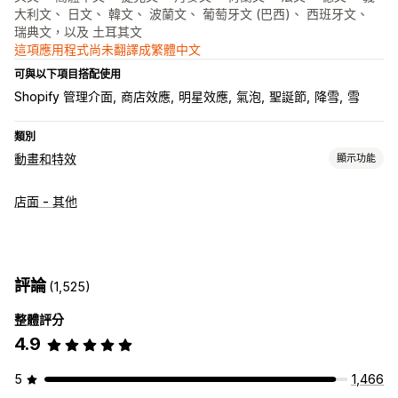
大利文、 日文、 韓文、 波蘭文、 葡萄牙文 (巴西)、 西班牙文、
瑞典文，以及 土耳其文
這項應用程式尚未翻譯成繁體中文
可與以下項目搭配使用
Shopify 管理介面
商店效應
明星效應
氣泡
聖誕節
降雪
雪
類別
動畫和特效
顯示功能
自訂
店面 - 其他
3D 動畫
動畫控制項目
背景
游標效果
自訂動畫
落下效果
互動動畫
音樂
特定頁面效果
顏色
尺寸
速度
圖示
圖片
檔案上傳
行動裝置回應式設計
排程
評論
(1,525)
季節活動
整體評分
秋季
黑色星期五 (BFCM)
聖誕節
萬聖節
新年
春季
夏季
4.9
情人節
冬季
促銷
自訂活動
5
1,466