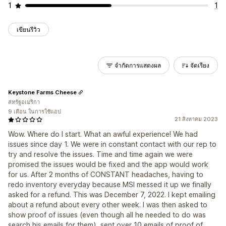
1
1
เขียนรีวิว
จำกัดการแสดงผล
จัดเรียง
Keystone Farms Cheese
สหรัฐอเมริกา
9 เดือน ในการใช้แอป
21 สิงหาคม 2023
Wow. Where do I start. What an awful experience! We had
issues since day 1. We were in constant contact with our rep to
try and resolve the issues. Time and time again we were
promised the issues would be fixed and the app would work
for us. After 2 months of CONSTANT headaches, having to
redo inventory everyday because MSI messed it up we finally
asked for a refund. This was December 7, 2022. I kept emailing
about a refund about every other week. I was then asked to
show proof of issues (even though all he needed to do was
search his emails for them), sent over 10 emails of proof of