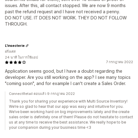
issues. After this, all contact stopped. We are now 9 months
past the refund request and I have not received a penny.
DO NOT USE. IT DOES NOT WORK. THEY DO NOT FOLLOW
THROUGH.
L'insecterie
ฝรั่งเศส
24 นาที ในการใช้แอป
7 กรกฎาคม 2022
Application seems good, but I have a doubt regarding the
developer. Are you still working on the app? I see many topics
"coming soon", and for example I can't create a Sales Order.
ConnectRetail ตอบแล้ว 9 กรกฎาคม 2022
Thank you for sharing your experience with Multi Source Inventory!
We’re so glad to hear that our app was easy and intuitive for you.
We’ve been working hard on big improvements lately and the create
sales order is definitely one of them! Please do not hesitate to contact
us at any time to receive the best assistance. We really hope to be
your companion during your business time <3