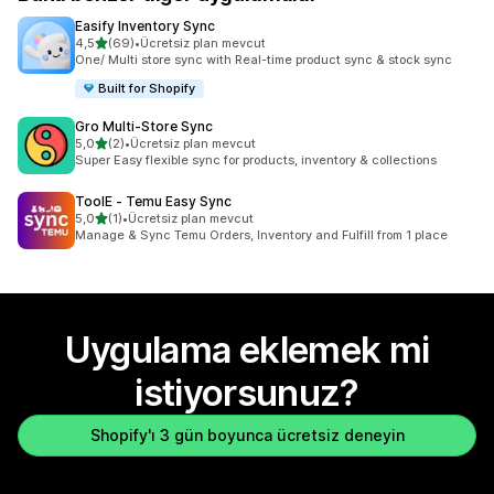
Easify Inventory Sync
5 yıldız üzerinden
4,5
(69)
•
Ücretsiz plan mevcut
toplam 69 değerlendirme
One/ Multi store sync with Real-time product sync & stock sync
Built for Shopify
Gro Multi‑Store Sync
5 yıldız üzerinden
5,0
(2)
•
Ücretsiz plan mevcut
toplam 2 değerlendirme
Super Easy flexible sync for products, inventory & collections
ToolE ‑ Temu Easy Sync
5 yıldız üzerinden
5,0
(1)
•
Ücretsiz plan mevcut
toplam 1 değerlendirme
Manage & Sync Temu Orders, Inventory and Fulfill from 1 place
Uygulama eklemek mi
istiyorsunuz?
Shopify'ı 3 gün boyunca ücretsiz deneyin