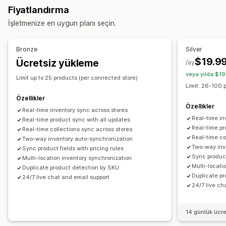
Fiyatlandırma
Bildirimler ve raporlar
İşletmenize en uygun planı seçin.
Hata raporları
Geçmiş raporları
İçe ve dışa veri aktarma
Performans metrikleri
Gerçek zamanlı durum
Bronze
Silver
Ayrıntılı günlükler
$19.9
Ücretsiz yükleme
/ay
veya yılda $19
Limit up to 25 products (per connected store)
Limit: 26-100 
Özellikler
Özellikler
Real-time inventory sync across stores
Real-time in
Real-time product sync with all updates
Real-time pr
Real-time collections sync across stores
Real-time co
Two-way inventory auto-synchronization
Two-way inv
Sync product fields with pricing rules
Sync product
Multi-location inventory synchronization
Multi-locati
Duplicate product detection by SKU
Duplicate p
24/7 live chat and email support
24/7 live ch
14 günlük ücr