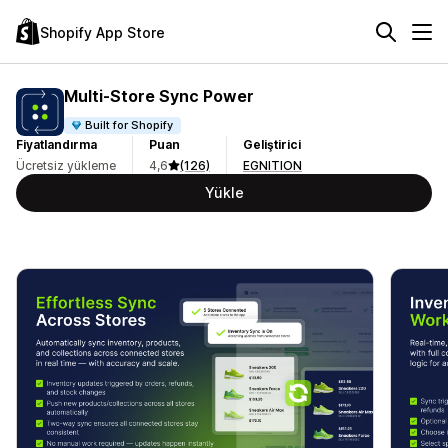
Shopify App Store
Multi‑Store Sync Power
Built for Shopify
Fiyatlandırma
Puan
Geliştirici
Ücretsiz yükleme
4,6
(126)
EGNITION
Yükle