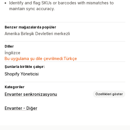
Identify and flag SKUs or barcodes with mismatches to
maintain sync accuracy.
Benzer mağazalarda popüler
Amerika Birleşik Devletleri merkezli
Diller
İngilizce
Bu uygulama şu dile çevrilmedi:Türkçe
Şunlarla birlikte çalışır:
Shopify Yöneticisi
Kategoriler
Envanter senkronizasyonu
Özellikleri göster
Senkronizasyon türü
Envanter - Diğer
Fiyatlar
Ürün ayrıntıları
Varyasyonlar
SKU’lar
Barkodlar
Çoklu kanal
Çoklu mağaza
Otomatik
Manuel
Toplu
Gerçek zamanlı
Özel