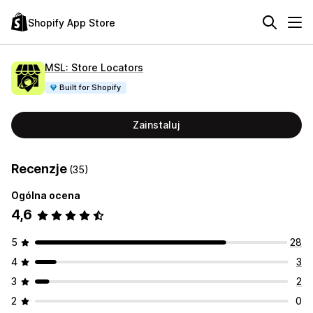
Shopify App Store
MSL: Store Locators
Built for Shopify
Zainstaluj
Recenzje
(35)
Ogólna ocena
4,6
5
28
4
3
3
2
2
0