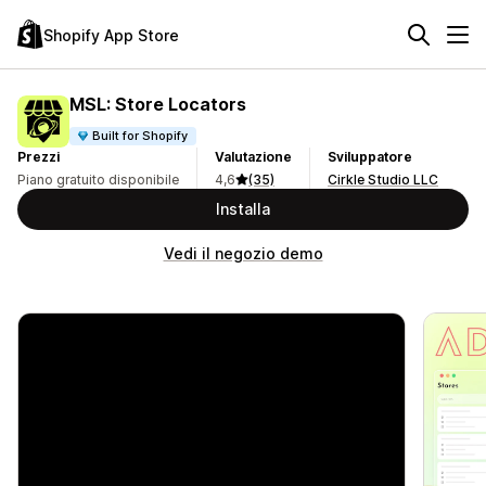
Shopify App Store
MSL: Store Locators
Built for Shopify
Prezzi
Valutazione
Sviluppatore
Piano gratuito disponibile
4,6
(35)
Cirkle Studio LLC
Installa
Vedi il negozio demo