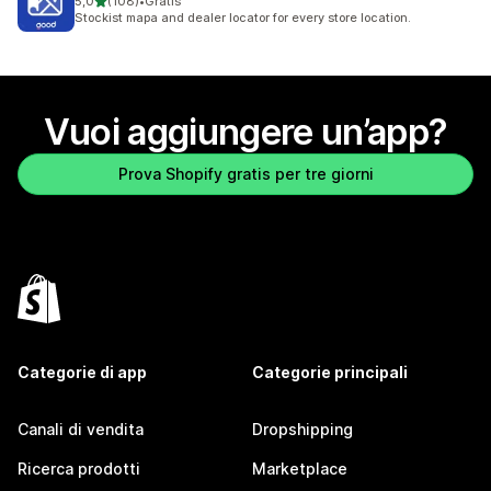
stelle su 5
5,0
(108)
•
Gratis
108 recensioni totali
Stockist mapa and dealer locator for every store location.
Vuoi aggiungere un’app?
Prova Shopify gratis per tre giorni
Categorie di app
Categorie principali
Canali di vendita
Dropshipping
Ricerca prodotti
Marketplace