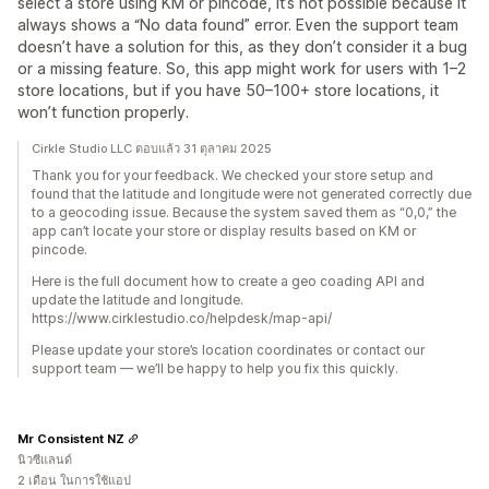
select a store using KM or pincode, it’s not possible because it
always shows a “No data found” error. Even the support team
doesn’t have a solution for this, as they don’t consider it a bug
or a missing feature. So, this app might work for users with 1–2
store locations, but if you have 50–100+ store locations, it
won’t function properly.
Cirkle Studio LLC ตอบแล้ว 31 ตุลาคม 2025
Thank you for your feedback. We checked your store setup and
found that the latitude and longitude were not generated correctly due
to a geocoding issue. Because the system saved them as “0,0,” the
app can’t locate your store or display results based on KM or
pincode.
Here is the full document how to create a geo coading API and
update the latitude and longitude.
https://www.cirklestudio.co/helpdesk/map-api/
Please update your store’s location coordinates or contact our
support team — we’ll be happy to help you fix this quickly.
Mr Consistent NZ
นิวซีแลนด์
2 เดือน ในการใช้แอป