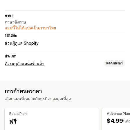
ภาษา
ภาษาอังกฤษ
แอปนี้ไม่ได้แปลเป็นภาษาไทย
ใช้ได้กับ
ส่วนผู้ดูแล Shopify
ประเภท
ตัวระบุตำแหน่งร้านค้า
แสดงฟีเจอร์
ตัวเลือกการแสดงผล
หน้าตัวระบุตำแหน่ง
สไตล์แผนที่
หลายตำแหน่งที่ตั้ง
การกำหนดราคา
การค้นหาและตัวกรอง
เลือกแผนที่เหมาะกับธุรกิจของคุณที่สุด
การค้นหาตำแหน่งที่ตั้ง
การค้นหาชื่อร้านค้า
ตำแหน่งทางภูมิศาสตร์
Basic Plan
Advance Pla
$4.99
ฟรี
/ เดื