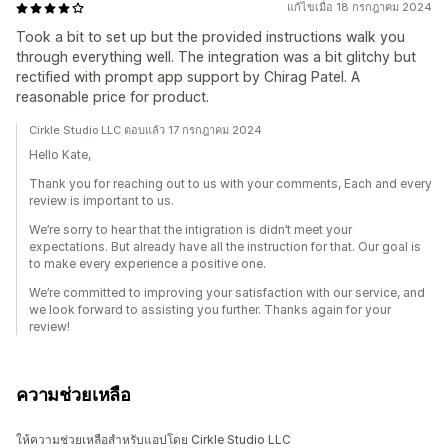
แก้ไขเมื่อ 18 กรกฎาคม 2024
Took a bit to set up but the provided instructions walk you
through everything well. The integration was a bit glitchy but
rectified with prompt app support by Chirag Patel. A
reasonable price for product.
Cirkle Studio LLC ตอบแล้ว 17 กรกฎาคม 2024
Hello Kate,
Thank you for reaching out to us with your comments, Each and every
review is important to us.
We’re sorry to hear that the intigration is didn’t meet your
expectations. But already have all the instruction for that. Our goal is
to make every experience a positive one.
We’re committed to improving your satisfaction with our service, and
we look forward to assisting you further. Thanks again for your
review!
ความช่วยเหลือ
ให้ความช่วยเหลือสำหรับแอปโดย Cirkle Studio LLC