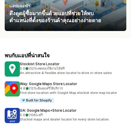
แอปแนะนำ
ดึงดูดผู้ซื้อมากขึ้นด้วยแอปที่ช่วยให้พบ
ตำแหน่งที่ตั้งของร้านค้าคุณอย่างง่ายดาย
พบกับแอปที่น่าสนใจ
Stockist Store Locator
เต็ม 5 ดาว
5.0
(321)
•
ทดลองใช้งานได้ฟรี
ทั้งหมด 321 รีวิว
An attractive & flexible store locator to drive in-store sales
Way: Google Maps Store Locator
เต็ม 5 ดาว
4.6
(121)
•
มีแผนฟรีให้บริการ
ทั้งหมด 121 รีวิว
Find store location with Google Map stockist store map locator
Built for Shopify
GA: Google Maps+Store Locator
เต็ม 5 ดาว
5.0
(108)
•
ฟรี
ทั้งหมด 108 รีวิว
Stockist mapa and dealer locator for every store location.