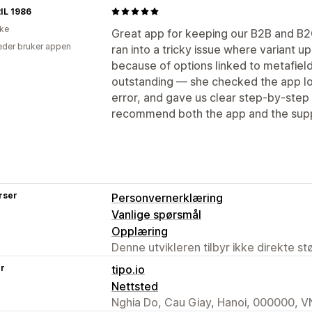
IL 1986
ike
Great app for keeping our B2B and B2C
der bruker appen
ran into a tricky issue where variant 
because of options linked to metafiel
outstanding — she checked the app log
error, and gave us clear step-by-step in
recommend both the app and the sup
rser
Personvernerklæring
Vanlige spørsmål
Opplæring
Denne utvikleren tilbyr ikke direkte s
er
tipo.io
Nettsted
Nghia Do, Cau Giay, Hanoi, 000000, V