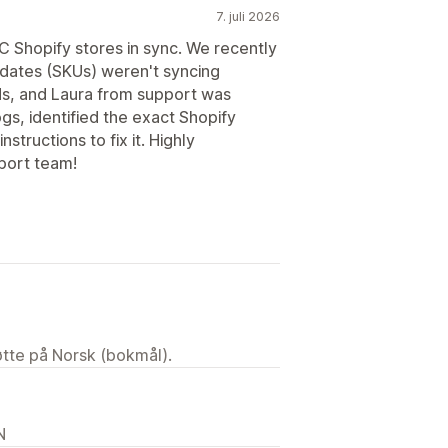
7. juli 2026
 Shopify stores in sync. We recently
updates (SKUs) weren't syncing
ds, and Laura from support was
s, identified the exact Shopify
structions to fix it. Highly
port team!
tøtte på Norsk (bokmål).
N