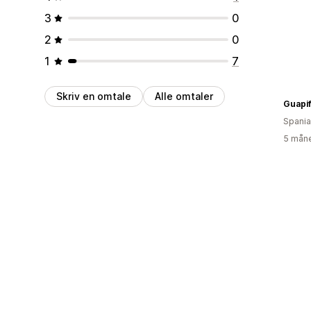
3
0
2
0
1
7
Skriv en omtale
Alle omtaler
Guapi
Spania
5 måne