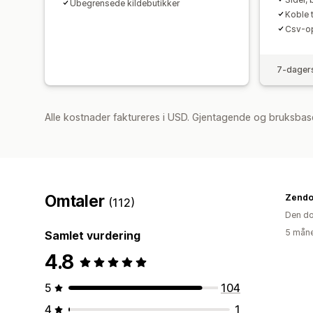
Ubegrensede kildebutikker
Koble 
Csv-op
7-dagers
Alle kostnader faktureres i USD. Gjentagende og bruksbas
Omtaler
Zendo
(112)
Den do
5 måne
Samlet vurdering
4.8
5
104
4
1