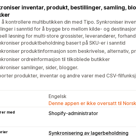
roniser inventar, produkt, bestillinger, samling, blo
kker
 å kontrollere multibutikken din med Tipo. Synkroniser inven
llinger i sanntid for å bygge bro mellom kilde- og destinasj
eell løsning for multi-store grossister, leverandører, forha
kroniser produktbeholdning basert på SKU-er i sanntid
kroniser produktinformasjon som beskrivelse, alternativ, pr
kroniser ordreinformasjon til tilkoblede butikker
kroniser samlinger, sider, blogger.
orter produkter, inventar og andre varer med CSV-filfunks
Engelsk
Denne appen er ikke oversatt til Nors
rer med
Shopify-administrator
rier
Synkronisering av lagerbeholdning