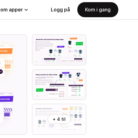
nom apper
Logg på
Kom i gang
+ 4 til