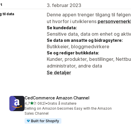
rt
3. februar 2023
 til data
Denne appen trenger tilgang til følgen
ut hvorfor i utviklerens
personvernerk
Se kundedata:
Sensitive data, data om enhet og aktiv
Se data om ansatte og bidragsytere:
Butikkeier, bloggmedvirkere
Se og rediger butikkdata:
Kunder, produkter, bestillinger, Nettb
administrator, andre data
Se detaljer
CedCommerce Amazon Channel
av 5 stjerner
4,7
(1 062)
•
Gratis å installere
Totalt 1062 omtaler
Selling on Amazon becomes Easy with the Amazon
Sales Channel
Built for Shopify