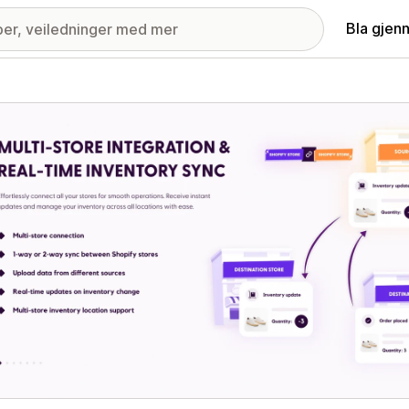
Bla gjen
ri med fremhevede bilder