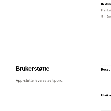
IN APR
Frankr
5 måne
Brukerstøtte
Ressu
App-støtte leveres av tipo.io.
Utvikl