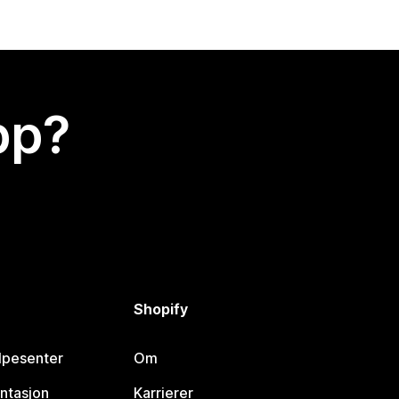
app?
Shopify
lpesenter
Om
ntasjon
Karrierer