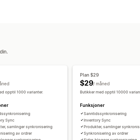
Synkroniseringstype
Bestillinger
Priser
Produktinformasj
Automatisk
Sanntid
Varsler og rapporter
Automatiserte varsler
Tilpassede var
din.
Sanntidssynkronisering
Plan $29
$29
åned
/ måned
d opptil 1000 varianter.
Butikker med opptil 10000 variant
oner
Funksjoner
dssynkronisering
Sanntidssynkronisering
ory Sync
Inventory Sync
ter, samlinger synkronisering
Produkter, samlinger synkronis
nisering av ordrer
Synkronisering av ordrer
 blogger synkronisering
Sider, blogger synkronisering