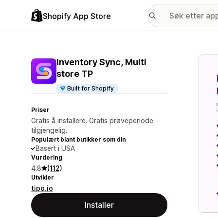
Shopify App Store
Galle
Inventory Sync, Multi
store TP
Built for Shopify
Priser
Gratis å installere. Gratis prøveperiode
tilgjengelig.
Populært blant butikker som din
Basert i USA
Vurdering
4.8
(112)
Utvikler
tipo.io
Installer