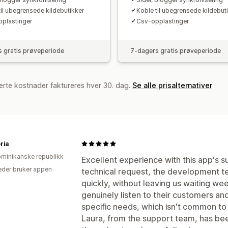
til ubegrensede kildebutikker
Koble til ubegrensede kildebut
plastinger
Csv-opplastinger
 gratis prøveperiode
7-dagers gratis prøveperiode
erte kostnader faktureres hver 30. dag.
Se alle prisalternativer
ria
minikanske republikk
Excellent experience with this app's 
der bruker appen
technical request, the development t
quickly, without leaving us waiting we
genuinely listen to their customers and
specific needs, which isn't common to 
Laura, from the support team, has been