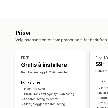
Priser
Velg abonnementet som passer best for bedriften 
FREE
Plan $9
$9
Gratis å installere
/ m
Butikk me
Butikker med opptil 250 varianter.
Funksj
Funksjoner
Sannti
Inventory Sync
Invent
Produkter, samlinger synkronisering
Produk
Synkronisering av ordrer
Synkro
Sider, blogger synkronisering
Sider,