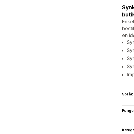
Synk
buti
Enkel
besti
en id
Syn
Syn
Syn
Syn
Imp
Språk
Funge
Katego