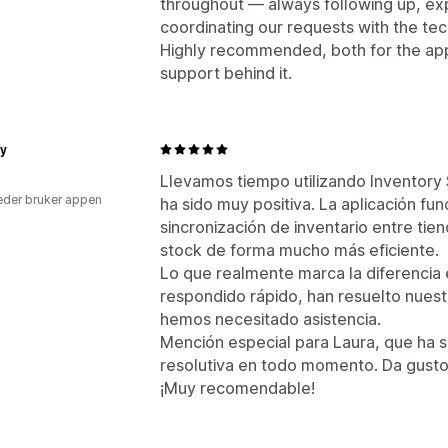
throughout — always following up, expl
coordinating our requests with the tec
Highly recommended, both for the app's
support behind it.
fy
Llevamos tiempo utilizando Inventory 
der bruker appen
ha sido muy positiva. La aplicación fu
sincronización de inventario entre tie
stock de forma mucho más eficiente.
Lo que realmente marca la diferencia 
respondido rápido, han resuelto nues
hemos necesitado asistencia.
Mención especial para Laura, que ha s
resolutiva en todo momento. Da gusto
¡Muy recomendable!