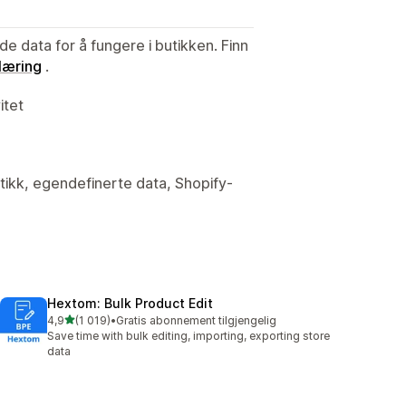
de data for å fungere i butikken. Finn
læring
.
itet
utikk, egendefinerte data, Shopify-
Hextom: Bulk Product Edit
av 5 stjerner
4,9
(1 019)
•
Gratis abonnement tilgjengelig
Totalt 1019 omtaler
Save time with bulk editing, importing, exporting store
data