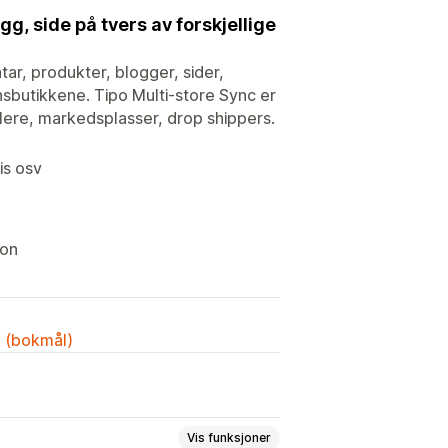
gg, side på tvers av forskjellige
tar, produkter, blogger, sider,
onsbutikkene. Tipo Multi-store Sync er
ndlere, markedsplasser, drop shippers.
is osv
jon
k (bokmål)
Vis funksjoner