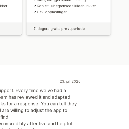
ikker
Koble til ubegrensede kildebutikker
Csv-opplastinger
7-dagers gratis prøveperiode
23. juli 2026
support. Every time we've had a
eam has reviewed it and adapted
eks for a response. You can tell they
 are willing to adjust the app to
find.
 incredibly attentive and helpful