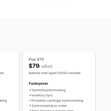
on
Varianter
SKU-er
Multibutikk
sler
Bestillingsoppdateringer
Plan $79
$79
/ måned
er.
Butikker med opptil 50000 varianter.
Funksjoner
Sanntidssynkronisering
Inventory Sync
ering
Produkter, samlinger synkronisering
Synkronisering av ordrer
Sider, blogger synkronisering