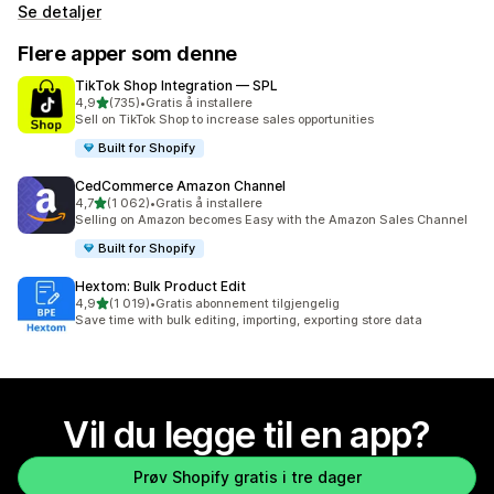
Se detaljer
Flere apper som denne
TikTok Shop Integration — SPL
av 5 stjerner
4,9
(735)
•
Gratis å installere
Totalt 735 omtaler
Sell on TikTok Shop to increase sales opportunities
Built for Shopify
CedCommerce Amazon Channel
av 5 stjerner
4,7
(1 062)
•
Gratis å installere
Totalt 1062 omtaler
Selling on Amazon becomes Easy with the Amazon Sales Channel
Built for Shopify
Hextom: Bulk Product Edit
av 5 stjerner
4,9
(1 019)
•
Gratis abonnement tilgjengelig
Totalt 1019 omtaler
Save time with bulk editing, importing, exporting store data
Vil du legge til en app?
Prøv Shopify gratis i tre dager