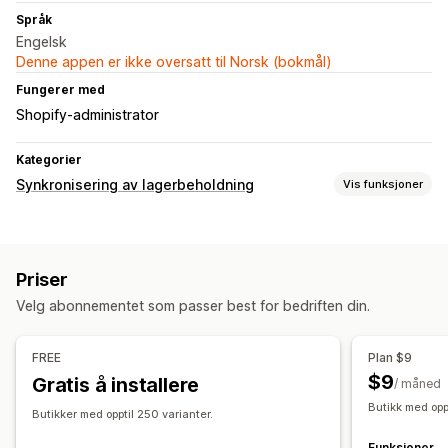
Språk
Engelsk
Denne appen er ikke oversatt til Norsk (bokmål)
Fungerer med
Shopify-administrator
Kategorier
Synkronisering av lagerbeholdning
Vis funksjoner
Synkroniseringstype
Bestillinger
Priser
Produktinformasjon
Varianter
SKU-er
Priser
Multibutikk
Automatisk
Sanntid
Velg abonnementet som passer best for bedriften din.
Varsler og rapporter
Automatiserte varsler
Tilpassede varsler
FREE
Plan $9
Bestillingsoppdateringer
Sanntidssynkronisering
$9
Gratis å installere
/ måned
Butikk med opp
Butikker med opptil 250 varianter.
Funksjoner