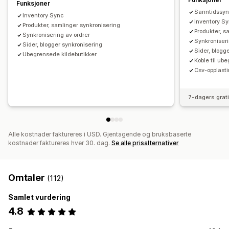
Funksjoner
Sanntidssyn
Inventory Sync
Inventory S
Produkter, samlinger synkronisering
Produkter, s
Synkronisering av ordrer
Synkroniseri
Sider, blogger synkronisering
Sider, blogg
Ubegrensede kildebutikker
Koble til ub
Csv-opplast
7-dagers grat
Alle kostnader faktureres i USD. Gjentagende og bruksbaserte
kostnader faktureres hver 30. dag.
Se alle prisalternativer
Omtaler
(112)
Samlet vurdering
4.8