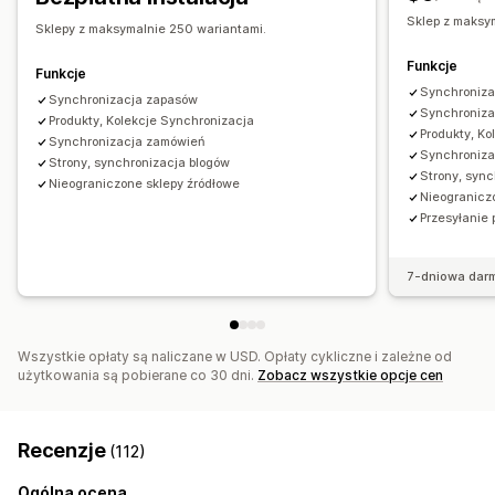
Aktualizacje zamówienia
Status w czasie rzeczywistym
Sklep z maksy
Sklepy z maksymalnie 250 wariantami.
Funkcje
Funkcje
Synchroniza
Synchronizacja zapasów
Synchroniza
Produkty, Kolekcje Synchronizacja
Produkty, K
Synchronizacja zamówień
Synchroniz
Strony, synchronizacja blogów
Strony, syn
Nieograniczone sklepy źródłowe
Nieogranicz
Przesyłanie
7-dniowa dar
Wszystkie opłaty są naliczane w USD. Opłaty cykliczne i zależne od
użytkowania są pobierane co 30 dni.
Zobacz wszystkie opcje cen
Recenzje
(112)
Ogólna ocena