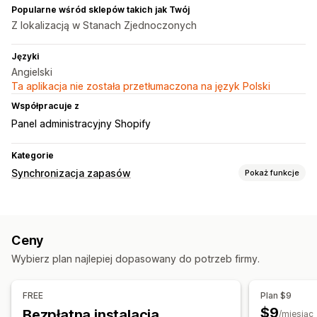
Popularne wśród sklepów takich jak Twój
Z lokalizacją w Stanach Zjednoczonych
Języki
Angielski
Ta aplikacja nie została przetłumaczona na język Polski
Współpracuje z
Panel administracyjny Shopify
Kategorie
Synchronizacja zapasów
Pokaż funkcje
Typ synchronizacji
Zamówienia
Ceny
Szczegóły produktu
Warianty
Ceny
Jednostki SKU
Wiele sklepów
Automatyczna
Wybierz plan najlepiej dopasowany do potrzeb firmy.
Czas rzeczywisty
Powiadomienia i raporty
FREE
Plan $9
Zautomatyzowane alerty
Niestandardowe powiadomienia
$9
Bezpłatna instalacja
/miesiąc