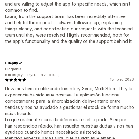
and are willing to adjust the app to specific needs, which isn't
common to find.
Laura, from the support team, has been incredibly attentive
and helpful throughout — always following up, explaining
things clearly, and coordinating our requests with the technical
team until they were resolved. Highly recommended, both for
the app's functionality and the quality of the support behind it.
Guapify
Hiszpania
5 miesięcy korzystania z aplikacji
18 lipiec 2026
Llevamos tiempo utilizando Inventory Sync, Multi Store TP y la
experiencia ha sido muy positiva. La aplicación funciona
correctamente para la sincronización de inventario entre
tiendas y nos ha ayudado a gestionar el stock de forma mucho
más eficiente.
Lo que realmente marca la diferencia es el soporte. Siempre
han respondido rápido, han resuelto nuestras dudas y nos han
ayudado cuando hemos necesitado asistencia.
Mención especial para Laura, que ha sido muy amable,