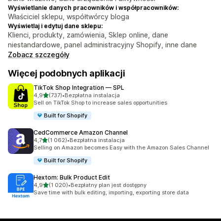
Wyświetlanie danych pracowników i współpracowników:
Właściciel sklepu, współtwórcy bloga
Wyświetlaj i edytuj dane sklepu:
Klienci, produkty, zamówienia, Sklep online, dane
niestandardowe, panel administracyjny Shopify, inne dane
Zobacz szczegóły
Więcej podobnych aplikacji
TikTok Shop Integration — SPL
na 5 gwiazdek
4,9
(737)
•
Bezpłatna instalacja
Łączna liczba recenzji: 737
Sell on TikTok Shop to increase sales opportunities
Built for Shopify
CedCommerce Amazon Channel
na 5 gwiazdek
4,7
(1 062)
•
Bezpłatna instalacja
Łączna liczba recenzji: 1062
Selling on Amazon becomes Easy with the Amazon Sales Channel
Built for Shopify
Hextom: Bulk Product Edit
na 5 gwiazdek
4,9
(1 020)
•
Bezpłatny plan jest dostępny
Łączna liczba recenzji: 1020
Save time with bulk editing, importing, exporting store data