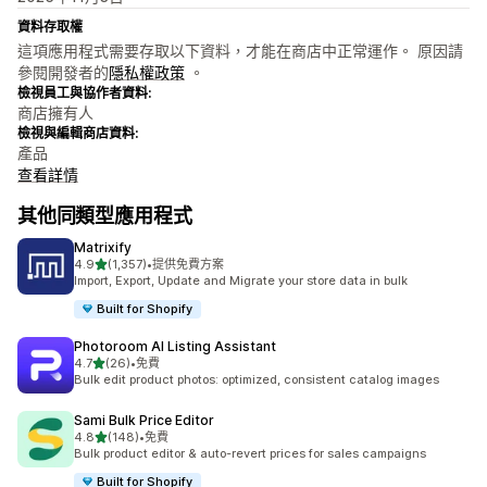
資料存取權
這項應用程式需要存取以下資料，才能在商店中正常運作。 原因請
參閱開發者的
隱私權政策
。
檢視員工與協作者資料:
商店擁有人
檢視與編輯商店資料:
產品
查看詳情
其他同類型應用程式
Matrixify
滿分 5 顆星
4.9
(1,357)
•
提供免費方案
共有 1357 則評價
Import, Export, Update and Migrate your store data in bulk
Built for Shopify
Photoroom AI Listing Assistant
滿分 5 顆星
4.7
(26)
•
免費
共有 26 則評價
Bulk edit product photos: optimized, consistent catalog images
Sami Bulk Price Editor
滿分 5 顆星
4.8
(148)
•
免費
共有 148 則評價
Bulk product editor & auto-revert prices for sales campaigns
Built for Shopify