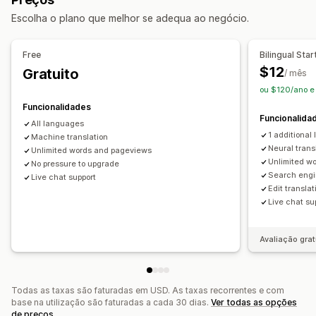
Tradução de SEO
Tradução profissional
Tradução de URL
Escolha o plano que melhor se adequa ao negócio.
Redirecionamento automático
Comutador de idiomas
Design do comutador
Free
Bilingual Sta
$12
Gratuito
/ mês
ou $120/ano e
Funcionalidades
Funcionalida
All languages
1 additional
Machine translation
Neural trans
Unlimited words and pageviews
Unlimited w
No pressure to upgrade
Search engi
Live chat support
Edit translat
Live chat su
Avaliação grat
Todas as taxas são faturadas em USD. As taxas recorrentes e com
base na utilização são faturadas a cada 30 dias.
Ver todas as opções
de preços