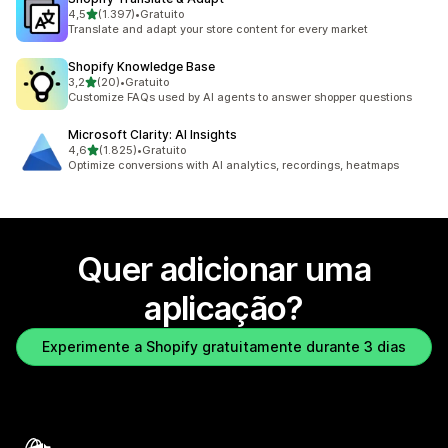
de 5 estrelas
4,5
(1.397)
•
Gratuito
1397 total de avaliações
Translate and adapt your store content for every market
Shopify Knowledge Base
de 5 estrelas
3,2
(20)
•
Gratuito
20 total de avaliações
Customize FAQs used by AI agents to answer shopper questions
Microsoft Clarity: AI Insights
de 5 estrelas
4,6
(1.825)
•
Gratuito
1825 total de avaliações
Optimize conversions with AI analytics, recordings, heatmaps
Quer adicionar uma
aplicação?
Experimente a Shopify gratuitamente durante 3 dias