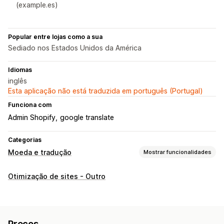
(example.es)
Popular entre lojas como a sua
Sediado nos Estados Unidos da América
Idiomas
inglês
Esta aplicação não está traduzida em português (Portugal)
Funciona com
Admin Shopify
google translate
Categorias
Moeda e tradução
Mostrar funcionalidades
Tradução de idiomas
Otimização de sites - Outro
Tradução automática
Traduções de sincronização automática
Tradução em lote
Tradução manual
Tradução de metacampos
Preços