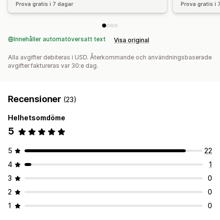
Prova gratis i 7 dagar
Prova gratis i
Innehåller automatöversatt text
Visa original
Alla avgifter debiteras i USD. Återkommande och användningsbaserade
avgifter faktureras var 30:e dag.
Recensioner
(23)
Helhetsomdöme
5
5
22
4
1
3
0
2
0
1
0