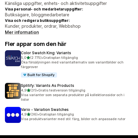
Känsliga uppgifter, enhets- och aktivitetsuppgifter
Visa personal- och medarbetaruppgifter:
Butiksägare, bloggmedarbetare
Visa och redigera butiksuppgifter:
Kunder, produkter, ordrar, Webbshop
Mer information
Fler appar som den här
Color Swatch King: Variants
av 5 stjärnor
5,0
(2 775)
•
Gratisplan tillgänglig
2775 recensioner totalt
Öka försäljningen med variantalternativ som variantbilder och
färgprover
Built for Shopify
Splitify: Variants As Products
av 5 stjärnor
4,9
(31)
•
Gratis testversion tillgänglig
31 recensioner totalt
Visa varianter som separata produkter på kollektionssidor och i
listor
Vario ‑ Variation Swatches
av 5 stjärnor
4,9
(36)
•
Gratisplan tillgänglig
36 recensioner totalt
Visa produktvarianter med stil: färg, bilder och anpassade rutor