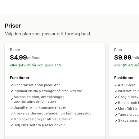
Anpassning
Villkorlig logik
Anpassad CSS
Förhandsgranskning
Priser
Variantvisning
Välj den plan som passar ditt företag bäst.
Lager
Aviseringar om lågt lager
Dölj slutsålda
Basic
Plus
Lagertillgänglighet
Visning av varor på lager
$4.99
$9.99
/månad
/må
eller $49.99/år och spara 17 %
eller $99.99/å
Funktioner
Funktioner
Obegränsat antal produkter
Allt i Basic
Information om platslager på produktsidor
Information
Adress, telefon, anteckningar,
Google-betyg
upphämtningsinformation
Butiks- och
Uppgifter om inkommande lager
Metafält för 
Tröskelvärde/meddelanden om lågt lagersaldo
Tagga produ
10 blockdesignvyer att välja mellan
Skapa smarta
Dölj eller sortera platser enkelt