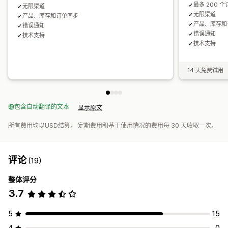
最多 200 个
无限渠道
无限渠道
产品、库存和订单同步
产品、库存和
错误通知
错误通知
技术支持
技术支持
14 天免费试用
包含自动翻译的文本
显示原文
所有费用均以USD结算。 定期费用和基于使用情况的费用每 30 天收取一次。
评论
(19)
整体评分
3.7
5
15
4
0