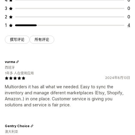
3
0
2
0
1
4
撰写评论
所有评论
vurma
西班牙
1年多 人在使用应用
2024年8月13日
Multiorders it has all what we needed. Easy to sync the
inventory and manage diferent marketplaces (Etsy, Shopify,
Amazon..) in one place. Customer service is giving you
solutions and service is fair price.
Gentry Choice
澳大利亚