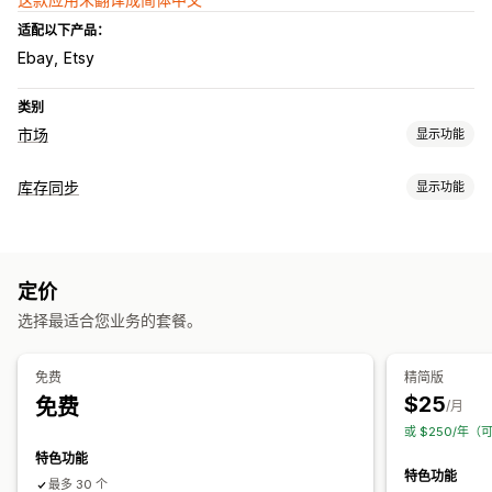
适配以下产品：
Ebay
Etsy
类别
市场
显示功能
产品页面管理
库存同步
显示功能
产品同步
产品选择
批量上传
自定义产品页面
同步类型
订单管理
订单
价格
产品详细信息
多属性
SKU
多渠道
自动
批量
实时
多地点发货
批量订单
订单同步
跟踪同步
库存同步
定价
通知和报告
选择最适合您业务的套餐。
自动化提醒
自定义通知
订单更新
错误报告
库存提醒
详细日志
免费
精简版
$25
免费
/月
或 $250/年（
特色功能
特色功能
最多 30 个