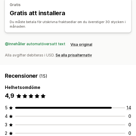
Gratis
Gratis att installera
Du måste betala för utskrivna fraktsedlar om du överstiger 30 stycken i
månaden.
Innehåller automatöversatt text
Visa original
Alla avgifter debiteras i USD.
Se alla prisalternativ
Recensioner
(15)
Helhetsomdöme
4,9
5
14
4
0
3
0
2
0