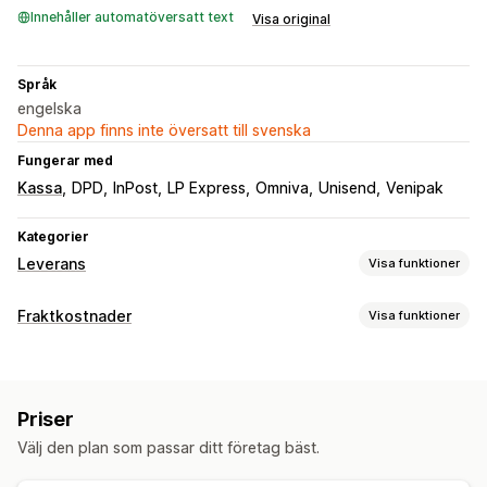
Innehåller automatöversatt text
Visa original
Språk
engelska
Denna app finns inte översatt till svenska
Fungerar med
Kassa
DPD
InPost
LP Express
Omniva
Unisend
Venipak
Kategorier
Leverans
Visa funktioner
Etiketter och förpackningsmaterial
Fraktkostnader
Visa funktioner
Etikettskapande
Tryckning i bulk
Följesedlar
Paketering
Prisberäkning
Val av budfirma
Budbaserad
Viktbaserad
Leveranshantering
Priser
Anpassning
Ordersynkronisering
Spårning i realtid
Orderuppdateringar
Välj den plan som passar ditt företag bäst.
Flera språk
Leveransanalys