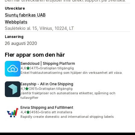
Utvecklare
Siuntų fabrikas UAB
Webbplats
Saulėtekio al. 15, Vilnius, 10224, LT
Lansering
26 augusti 2020
Fler appar som den här
Sendcloud | Shipping Platform
av 5 stjärnor
4,6
(477)
•
Gratisplan tillgänglig
477 recensioner totalt
Enkel fraktautomatisering som hjälper din verksamhet att växa.
Easyship ‑ All in One Shipping
av 5 stjärnor
4,1
(361)
•
Gratisplan tillgänglig
361 recensioner totalt
Jämför fraktpriser och automatisera etiketter, spårning och
tullavgifter
Envia Shipping and Fulfillment
av 5 stjärnor
4,4
(458)
•
Gratis att installera
458 recensioner totalt
Rapidly create domestic and international shipping labels