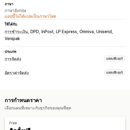
ภาษา
ภาษาอังกฤษ
แอปนี้ไม่ได้แปลเป็นภาษาไทย
ใช้ได้กับ
การชำระเงิน
DPD
InPost
LP Express
Omniva
Unisend
Venipak
ประเภท
การจัดส่ง
แสดงฟีเจอร์
ป้ายกำกับและบรรจุภัณฑ์
อัตราค่าจัดส่ง
แสดงฟีเจอร์
การสร้างป้ายกำกับ
การพิมพ์จำนวนมาก
บันทึกการจัดส่ง
การคำนวณอัตราราคา
บรรจุภัณฑ์
การเลือกผู้ขนส่ง
ตามผู้ขนส่ง
ตามน้ำหนัก
การจัดการการจัดส่ง
การกำหนดราคา
การปรับแต่ง
ซิงค์คำสั่งซื้อ
การติดตามแบบเรียลไทม์
อัปเดตคำสั่งซื้อ
เลือกแผนที่เหมาะกับธุรกิจของคุณที่สุด
หลายภาษา
การวิเคราะห์การจัดส่ง
Free