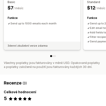
Basic
Standard
$7
$12
/ měsíc
/ měsíc
Funkce
Funkce
Send up to 1000 emails each month
Send up to 
Edit email t
Add fields t
Filter recip
Send paymen
3denní zkušební verze zdarma
Všechny poplatky jsou fakturovány v měně USD. Opakované poplatky
a poplatky založené na použití jsou fakturovány každých 30 dní.
Recenze
(3)
Celkové hodnocení
5