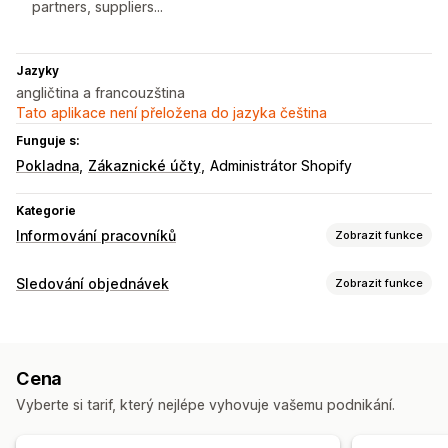
partners, suppliers...
Jazyky
angličtina a francouzština
Tato aplikace není přeložena do jazyka čeština
Funguje s:
Pokladna
Zákaznické účty
Administrátor Shopify
Kategorie
Informování pracovníků
Zobrazit funkce
Typy notifikací
Sledování objednávek
Zobrazit funkce
Vytvoření objednávky
Rušení objednávek
Notifikace
Aktualizace zásilek
Notifikace pro zákazníky
E-mail
Přizpůsobení
Cena
Pravidla notifikací
E-mailové šablony
Vyberte si tarif, který nejlépe vyhovuje vašemu podnikání.