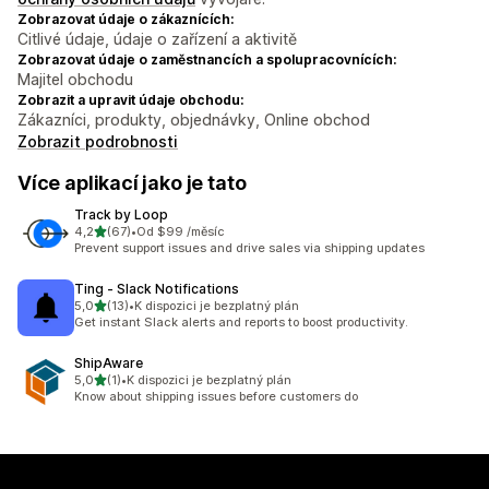
Zobrazovat údaje o zákaznících:
Citlivé údaje, údaje o zařízení a aktivitě
Zobrazovat údaje o zaměstnancích a spolupracovnících:
Majitel obchodu
Zobrazit a upravit údaje obchodu:
Zákazníci, produkty, objednávky, Online obchod
Zobrazit podrobnosti
Více aplikací jako je tato
Track by Loop
z 5 hvězd
4,2
(67)
•
Od $99 /měsíc
Celkový počet recenzí: 67
Prevent support issues and drive sales via shipping updates
Ting ‑ Slack Notifications
z 5 hvězd
5,0
(13)
•
K dispozici je bezplatný plán
Celkový počet recenzí: 13
Get instant Slack alerts and reports to boost productivity.
ShipAware
z 5 hvězd
5,0
(1)
•
K dispozici je bezplatný plán
Celkový počet recenzí: 1
Know about shipping issues before customers do