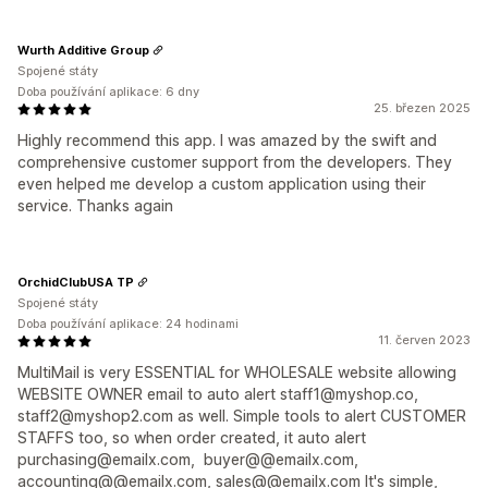
Wurth Additive Group
Spojené státy
Doba používání aplikace: 6 dny
25. březen 2025
Highly recommend this app. I was amazed by the swift and
comprehensive customer support from the developers. They
even helped me develop a custom application using their
service. Thanks again
OrchidClubUSA TP
Spojené státy
Doba používání aplikace: 24 hodinami
11. červen 2023
MultiMail is very ESSENTIAL for WHOLESALE website allowing
WEBSITE OWNER email to auto alert staff1@myshop.co,
staff2@myshop2.com as well. Simple tools to alert CUSTOMER
STAFFS too, so when order created, it auto alert
purchasing@emailx.com, ​ ​buyer@@emailx.com​,
accounting@@emailx.com​, sales@@emailx.com It's simple,