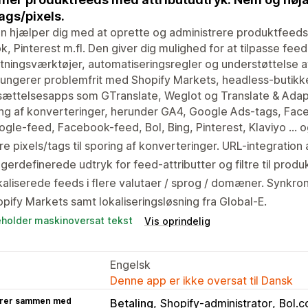
tags/pixels.
 hjælper dig med at oprette og administrere produktfeeds a
k, Pinterest m.fl. Den giver dig mulighed for at tilpasse feed
ytningsværktøjer, automatiseringsregler og understøttelse af 
ungerer problemfrit med Shopify Markets, headless-butikk
ættelsesapps som GTranslate, Weglot og Translate & Adapt
ng af konverteringer, herunder GA4, Google Ads-tags, Face
gle-feed, Facebook-feed, Bol, Bing, Pinterest, Klaviyo ...
re pixels/tags til sporing af konverteringer. URL-integrati
gerdefinerede udtryk for feed-attributter og filtre til produ
aliserede feeds i flere valutaer / sprog / domæner. Synkron
pify Markets samt lokaliseringsløsning fra Global-E.
eholder maskinoversat tekst
Vis oprindelig
Engelsk
Denne app er ikke oversat til Dansk
rer sammen med
Betaling
Shopify-administrator
Bol.