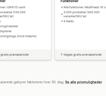
oner
Funktioner
oner i GRATIS samt
Alle funktioner i MultiFeed-1K 
produkter (100.000
3.000 produkter (300.000
er/SKU'er)
varianter/SKU'er)
s
4 feeds
sprog/valutaer
idsplaner
sporingstags (mod merpris)
gratis prøveperiode
7-dages gratis prøveperiode
baserede gebyrer faktureres hver 30. dag.
Se alle prismuligheder