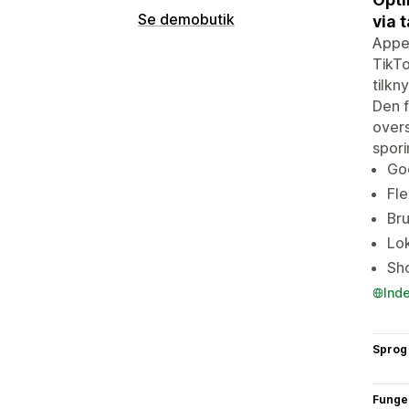
Se demobutik
via 
Appen
TikTo
tilkn
Den f
overs
spori
Goo
Fle
Bru
Lok
Sho
Ind
Sprog
Funge