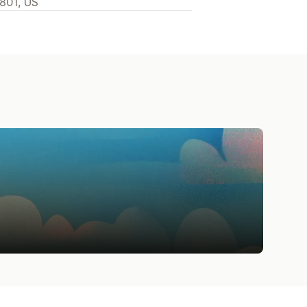
2801, US