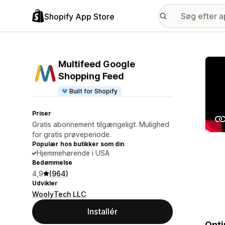
Shopify App Store
Galle
Multifeed Google
Shopping Feed
Built for Shopify
Priser
Gratis abonnement tilgængeligt. Mulighed
for gratis prøveperiode.
Populær hos butikker som din
Hjemmehørende i USA
Bedømmelse
4,9
(964)
Udvikler
WoolyTech LLC
Installér
Opti