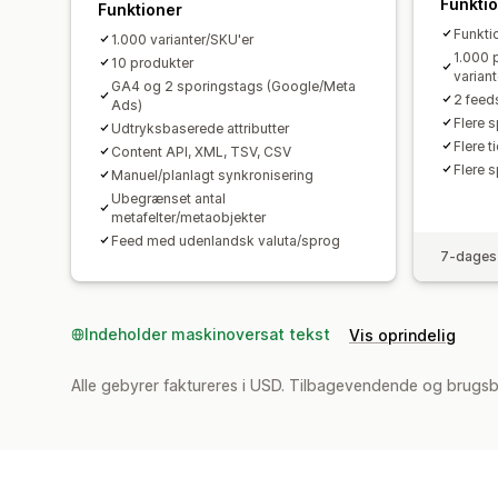
Funkti
Funktioner
Funkti
1.000 varianter/SKU'er
1.000 
10 produkter
variant
GA4 og 2 sporingstags (Google/Meta
2 feed
Ads)
Flere 
Udtryksbaserede attributter
Flere t
Content API, XML, TSV, CSV
Flere 
Manuel/planlagt synkronisering
Ubegrænset antal
metafelter/metaobjekter
Feed med udenlandsk valuta/sprog
7-dages 
Indeholder maskinoversat tekst
Vis oprindelig
Alle gebyrer faktureres i USD. Tilbagevendende og brugs