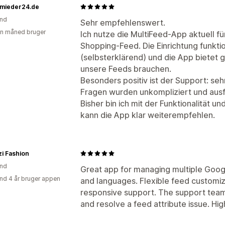
mieder24.de
and
Sehr empfehlenswert.
en måned bruger
Ich nutze die MultiFeed-App aktuell f
Shopping-Feed. Die Einrichtung funktio
(selbsterklärend) und die App bietet gen
unsere Feeds brauchen.
Besonders positiv ist der Support: sehr
Fragen wurden unkompliziert und ausf
Bisher bin ich mit der Funktionalität 
kann die App klar weiterempfehlen.
i Fashion
and
Great app for managing multiple Goog
nd 4 år bruger appen
and languages. Flexible feed customiza
responsive support. The support team 
and resolve a feed attribute issue. H