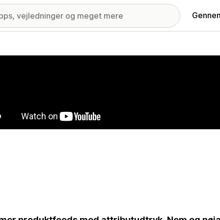
Gennem
ri med udvalgte billeder
mer produktfeeds med attributudtryk. Nem og nøja