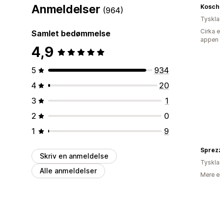
Anmeldelser
Kosch
(964)
Tyskl
Cirka 
Samlet bedømmelse
appen
4,9
5
934
4
20
3
1
2
0
1
9
Sprezz
Skriv en anmeldelse
Tyskl
Alle anmeldelser
Mere e