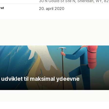
30 N Gould St Ste N, Sheridan, WY, 8
ret
20. april 2020
 udviklet til maksimal ydeevne