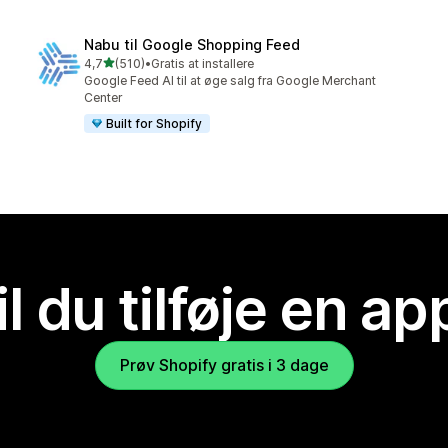
Nabu til Google Shopping Feed
ud af 5 stjerner
4,7
(510)
•
Gratis at installere
510 anmeldelser i alt
Google Feed AI til at øge salg fra Google Merchant
Center
Built for Shopify
il du tilføje en ap
Prøv Shopify gratis i 3 dage