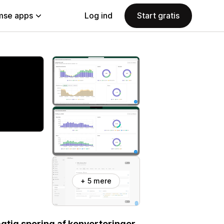
se apps
Log ind
Start gratis
+ 5 mere
gtig sporing af konverteringer