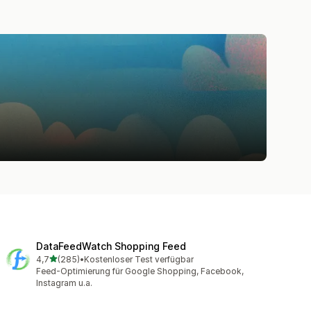
DataFeedWatch Shopping Feed
von 5 Sternen
4,7
(285)
•
Kostenloser Test verfügbar
285 Rezensionen insgesamt
Feed-Optimierung für Google Shopping, Facebook,
Instagram u.a.