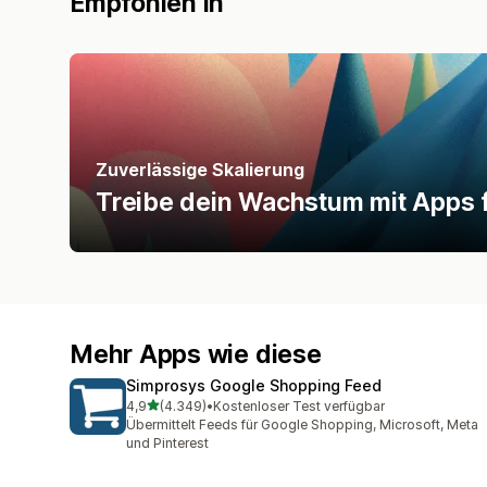
Empfohlen in
Zuverlässige Skalierung
Treibe dein Wachstum mit Apps f
Mehr Apps wie diese
Simprosys Google Shopping Feed
von 5 Sternen
4,9
(4.349)
•
Kostenloser Test verfügbar
4349 Rezensionen insgesamt
Übermittelt Feeds für Google Shopping, Microsoft, Meta
und Pinterest