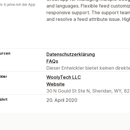
ls 4 jahre mit der App
and languages. Flexible feed customiza
responsive support. The support team 
and resolve a feed attribute issue. H
urcen
Datenschutzerklärung
FAQs
Dieser Entwickler bietet keinen direk
kler
WoolyTech LLC
Website
30 N Gould St Ste N, Sheridan, WY, 8
ührt
20. April 2020