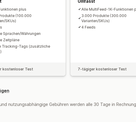
t
Umfasst
unktionen plus
Alle MultiFeed-1K-Funktionen 
Produkte (100.000
3.000 Produkte (300.000
ten/SKUs)
Varianten/SKUs)
ds
4 Feeds
re Sprachen/Währungen
e Zeitpläne
e Tracking-Tags (zusätzliche
)
r kostenloser Test
7-tägiger kostenloser Test
eigen
und nutzungsabhängige Gebühren werden alle 30 Tage in Rechnung 