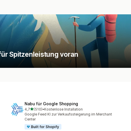
ür Spitzenleistung voran
Nabu für Google Shopping
von 5 Sternen
4,7
(510)
•
Kostenlose Installation
510 Rezensionen insgesamt
Google Feed KI zur Verkaufssteigerung im Merchant
Center
Built for Shopify