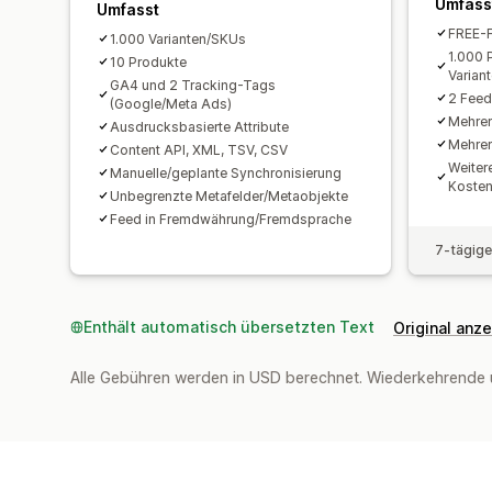
Umfass
Umfasst
FREE-F
1.000 Varianten/SKUs
1.000 
10 Produkte
Varian
GA4 und 2 Tracking-Tags
2 Fee
(Google/Meta Ads)
Mehre
Ausdrucksbasierte Attribute
Mehrer
Content API, XML, TSV, CSV
Weiter
Manuelle/geplante Synchronisierung
Kosten
Unbegrenzte Metafelder/Metaobjekte
Feed in Fremdwährung/Fremdsprache
7-tägige
Enthält automatisch übersetzten Text
Original anz
Alle Gebühren werden in USD berechnet. Wiederkehrende 