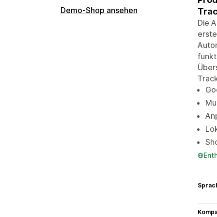
Demo-Shop ansehen
Trac
Die A
erste
Autom
funkt
Übers
Track
Goo
Mul
Anp
Lo
Sho
Ent
Sprac
Kompat