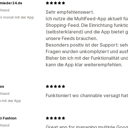
mieder24.de
hland
Sehr empfehlenswert.
in monat mit der App
Ich nutze die MultiFeed-App aktuell f
Shopping-Feed. Die Einrichtung funktio
(selbsterklärend) und die App bietet gen
unsere Feeds brauchen.
Besonders positiv ist der Support: sehr
Fragen wurden unkompliziert und ausf
Bisher bin ich mit der Funktionalität 
kann die App klar weiterempfehlen.
nos
hland
Funktioniert wo channable versagt hat
e mit der App
i Fashion
hland
Great app for managing multiple Goog