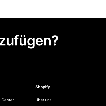
nzufügen?
Shopify
p Center
Über uns