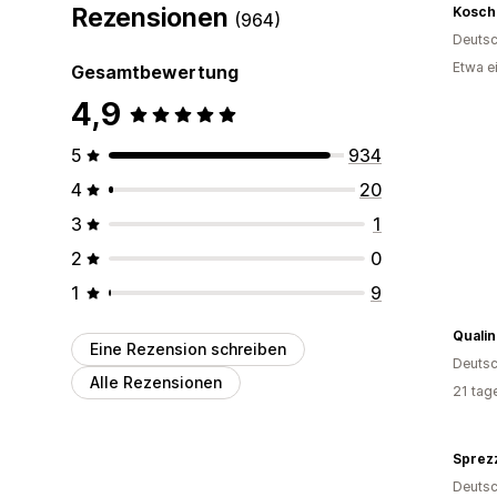
Rezensionen
Kosch
(964)
Deutsc
Etwa e
Gesamtbewertung
4,9
5
934
4
20
3
1
2
0
1
9
Quali
Eine Rezension schreiben
Deutsc
Alle Rezensionen
21 tag
Sprezz
Deutsc