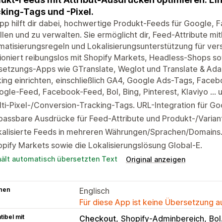
king-Tags und -Pixel.
pp hilft dir dabei, hochwertige Produkt-Feeds für Google, Fa
llen und zu verwalten. Sie ermöglicht dir, Feed-Attribute mit
atisierungsregeln und Lokalisierungsunterstützung für ve
ioniert reibungslos mit Shopify Markets, Headless-Shops s
etzungs-Apps wie GTranslate, Weglot und Translate & Adapt
ing einrichten, einschließlich GA4, Google Ads-Tags, Faceb
gle-Feed, Facebook-Feed, Bol, Bing, Pinterest, Klaviyo ...
ti-Pixel-/Conversion-Tracking-Tags. URL-Integration für 
assbare Ausdrücke für Feed-Attribute und Produkt-/Variante
kalisierte Feeds in mehreren Währungen/Sprachen/Domains.
pify Markets sowie die Lokalisierungslösung Global-E.
hält automatisch übersetzten Text
Original anzeigen
hen
Englisch
Für diese App ist keine Übersetzung 
ibel mit
Checkout
Shopify-Adminbereich
Bo