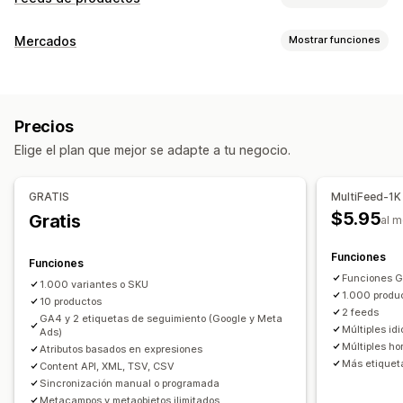
Personalización de feed
Mercados
Mostrar funciones
Filtros de atributos
Mapeo de atributos
Metacampos
Gestión de publicaciones
Fórmulas personalizadas
Etiquetas personalizadas
Automatización de feed
Feed de productos
Reglas personalizadas
Etiquetas de remarketing
Precios
Sincronización de productos
Selección de productos
Inventario local
Feeds localizados
Múltiples monedas
Elige el plan que mejor se adapte a tu negocio.
Sincronización de ofertas
Moneda local
Múltiples idiomas
Sincronización de variantes
Traducción de feed
Subida masiva
Segmentación de colecciones
GRATIS
MultiFeed-1K
Publicaciones personalizadas
Gestión de feed
$5.95
Gratis
al 
Informes y estadísticas de publicaciones
Sincronización de productos
Edición masiva
Funciones
Actualizaciones de tienda
Actualizaciones en tiempo real
Funciones
Funciones 
Sincronización programada
Validación de errores
1.000 variantes o SKU
1.000 produ
10 productos
Selección de productos
2 feeds
GA4 y 2 etiquetas de seguimiento (Google y Meta
Feeds de públicos objetivos específicos
Múltiples i
Ads)
Múltiples ho
Atributos basados en expresiones
Soporte técnico de inventario
Gestión de GTIN
Headless
Más etiqueta
Content API, XML, TSV, CSV
Seguimiento de conversión
Optimización de feed
Sincronización manual o programada
Múltiples formatos
Metacampos y metaobjetos ilimitados