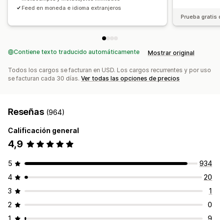
Feed en moneda e idioma extranjeros
Prueba gratis 
Contiene texto traducido automáticamente
Mostrar original
Todos los cargos se facturan en USD. Los cargos recurrentes y por uso
se facturan cada 30 días.
Ver todas las opciones de precios
Reseñas
(964)
Calificación general
4,9
5
934
4
20
3
1
2
0
1
9