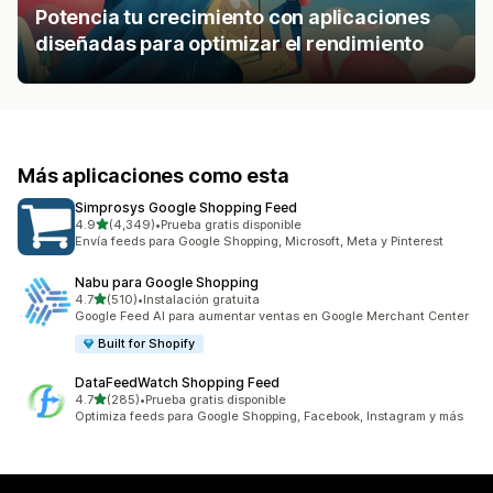
Potencia tu crecimiento con aplicaciones
diseñadas para optimizar el rendimiento
Más aplicaciones como esta
Simprosys Google Shopping Feed
de 5 estrellas
4.9
(4,349)
•
Prueba gratis disponible
4349 reseñas en total
Envía feeds para Google Shopping, Microsoft, Meta y Pinterest
Nabu para Google Shopping
de 5 estrellas
4.7
(510)
•
Instalación gratuita
510 reseñas en total
Google Feed AI para aumentar ventas en Google Merchant Center
Built for Shopify
DataFeedWatch Shopping Feed
de 5 estrellas
4.7
(285)
•
Prueba gratis disponible
285 reseñas en total
Optimiza feeds para Google Shopping, Facebook, Instagram y más