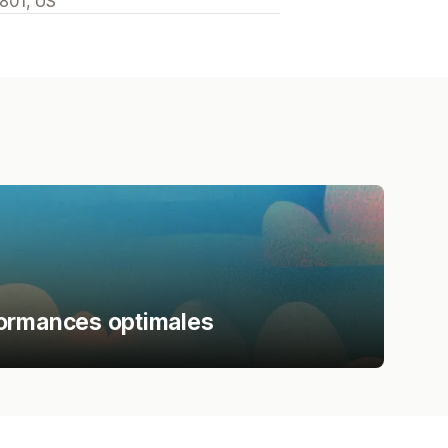
2801, US
formances optimales