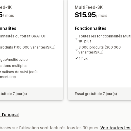
Mises à jour en temps réel
Synchroni
eed-1K
MultiFeed-3K
Validation d’erreur
Sélection de produ
5
$15.95
/ mois
Assistance relative aux stocks
/ mois
Gesti
Suivi des conversions
Optimisation du
nnalités
Fonctionnalités
onnalités du forfait GRATUIT,
Toutes les fonctionnalités Mul
1K, plus
produits (100 000 variantes/SKU)
3 000 produits (300 000
variantes/SKU)
4 flux
ingue/multidevise
cations multiples
 balises de suivi (coût
mentaire)
tuit de 7 jour(s)
Essai gratuit de 7 jour(s)
 l’original
basés sur l’utilisation sont facturés tous les 30 jours.
Voir toutes les