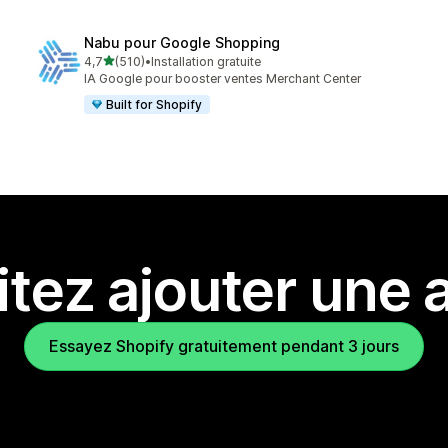
Nabu pour Google Shopping
étoile(s) sur 5
4,7
(510)
•
Installation gratuite
510 avis au total
IA Google pour booster ventes Merchant Center
Built for Shopify
tez ajouter une a
Essayez Shopify gratuitement pendant 3 jours