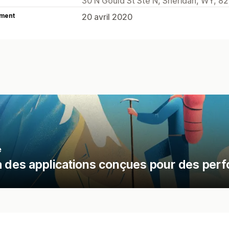
30 N Gould St Ste N, Sheridan, WY, 8
ment
20 avril 2020
e
à des applications conçues pour des per