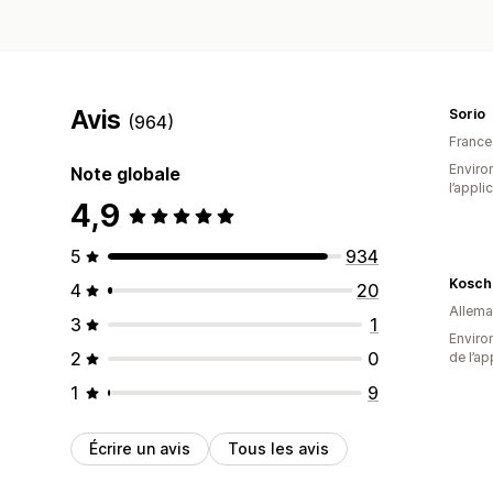
Avis
Sorio
(964)
France
Environ
Note globale
l’appli
4,9
5
934
Kosch
4
20
Allem
3
1
Environ
2
0
de l’ap
1
9
Écrire un avis
Tous les avis