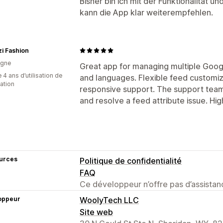
Bisher bin ich mit der Funktionalität 
kann die App klar weiterempfehlen.
i Fashion
agne
Great app for managing multiple Goog
 4 ans d’utilisation de
and languages. Flexible feed customiza
cation
responsive support. The support team 
and resolve a feed attribute issue. H
urces
Politique de confidentialité
FAQ
Ce développeur n’offre pas d’assistanc
oppeur
WoolyTech LLC
Site web