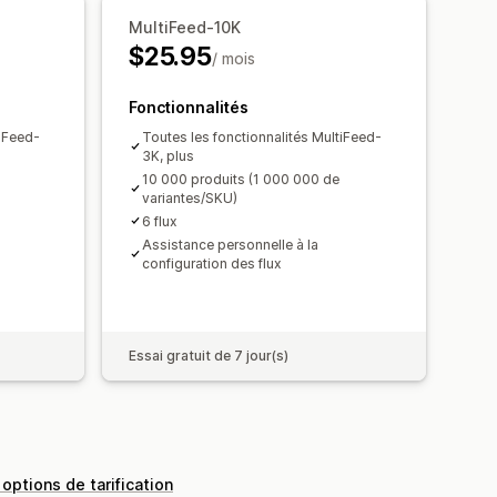
sation programmée
MultiFeed-10K
it
Flux par cibles spécifiques
$25.95
on des codes GTIN
Headless
/ mois
 flux
Multi-format
Fonctionnalités
tiFeed-
Toutes les fonctionnalités MultiFeed-
3K, plus
10 000 produits (1 000 000 de
variantes/SKU)
6 flux
Assistance personnelle à la
configuration des flux
Essai gratuit de 7 jour(s)
 options de tarification