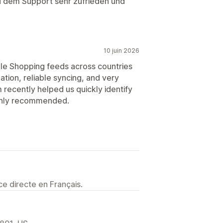
und dem Support sehr zufrieden und
10 juin 2026
le Shopping feeds across countries
tion, reliable syncing, and very
recently helped us quickly identify
ighly recommended.
e directe en Français.