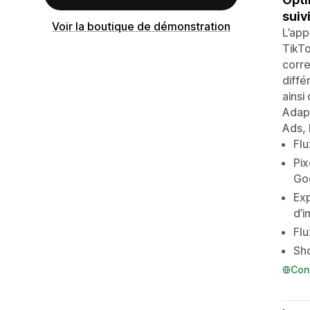
suiv
Voir la boutique de démonstration
L’app
TikTo
corre
diffé
ainsi
Adapt
Ads, 
Flu
Pix
Go
Exp
d’
Flu
Sho
Con