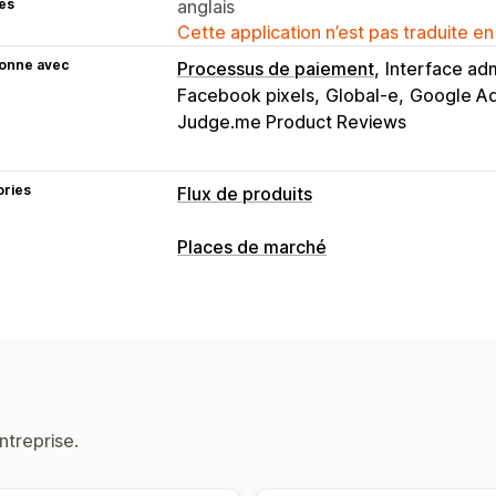
es
anglais
Cette application n’est pas traduite en
ionne avec
Processus de paiement
Interface adm
Facebook pixels
Global-e
Google A
Judge.me Product Reviews
ories
Flux de produits
Personnalisation du flux
Places de marché
Filtrage des attributs
Cartographie de
Gestion des listes
Formules personnalisées
Étiquettes 
Automatisation des flux
Flux de prod
Règles personnalisées
Balises de re
Sélection de produit
Synchronisation
Devises multiples
Multilingue
Synchr
Traduction des flux
Importation gro
Ciblage des collections
Analyse des listes
Gestion des flux
ntreprise.
Synchronisation des produits
Édition