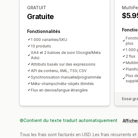
GRATUIT
MultiF
$5.9
Gratuite
Fonctio
Fonctionnalités
Foncti
1 000 variantes/SKU
plus
10 produits
1 000 
GA4 et 2 balises de suivi (Google/Meta
2 flux
Ads)
Multil
Attributs basés sur des expressions
Planifi
API de contenu, XML, TSV, CSV
Plus de
Synchronisation manuelle/programmée
supplé
Méta-champs/méta-objets illimités
Flux en devise/langue étrangère
Essai gra
Contient du texte traduit automatiquement
Afficher
Tous les frais sont facturés en USD. Les frais récurrents et 